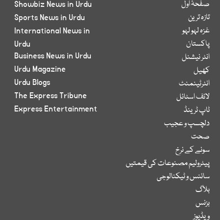
صفحۂ اول
Showbiz News in Urdu
تازہ ترین
Sports News in Urdu
غزہ لہو لہو
International News in
پاکستان
Urdu
Business News in Urdu
انٹر نیشنل
Urdu Magazine
کھیل
Urdu Blogs
انٹرٹینمنٹ
The Express Tribune
لائف اسٹائل
Express Entertainment
ٹاپ ٹرینڈ
دلچسپ و عجیب
صحت
سونے کے نرخ
پیٹرولیم مصنوعات کی قیمتیں
سائنس و ٹیکنالوجی
بلاگ
بزنس
ویڈیوز