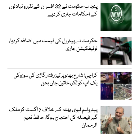
پنجاب حکومت نے 32 افسران کے تقرر و تبادلوں
کے احکامات جاری کر دیے
حکومت نے پیٹرول کی قیمت میں اضافہ کردیا،
نوٹیفکیشن جاری
کراچی؛ شارع بھٹو پر تیز رفتار گاڑی کی سوزوکی
پک اپ کو ٹکر، خاتون جاں بحق
پیٹرولیم لیوی بھتہ کے خلاف 7 اگست کو ملک
گیر فیصلہ کن احتجاج ہوگا، حافظ نعیم
الرحمان