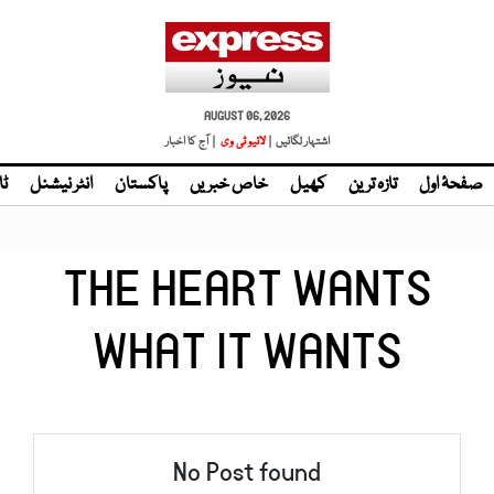
AUGUST 06, 2026
اشتہار لگائیں |
لائیو ٹی وی
| آج کا اخبار
صفحۂ اول
تازہ ترین
کھیل
خاص خبریں
پاکستان
انٹر نیشنل
ٹا
THE HEART WANTS
WHAT IT WANTS
No Post found