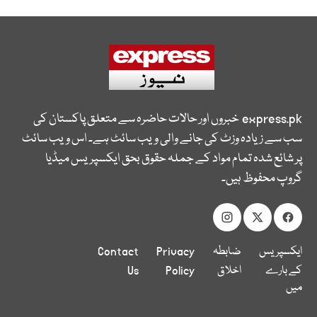
express.pk
خبروں اور حالات حاضرہ سے متعلق پاکستان کی
سب سے زیادہ وزٹ کی جانے والی ویب سائٹ ہے۔ اس ویب سائٹ
پر شائع شدہ تمام مواد کے جملہ حقوق بحق ایکسپریس میڈیا
گروپ محفوظ ہیں۔
ایکسپریس
ضابطہ
Privacy
Contact
کے بارے
اخلاق
Policy
Us
میں