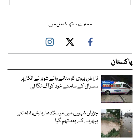
ہمارے ساتھ شامل ہوں
پاکستان
ناراض بیوی کو منانے والے شوہر نے انکار پر
سسرال کے سامنے خود کو آگ لگا لی
جڑواں شہروں میں موسلادھار بارش، نالہ لئی
بپھرنے کے بعد تھم گیا