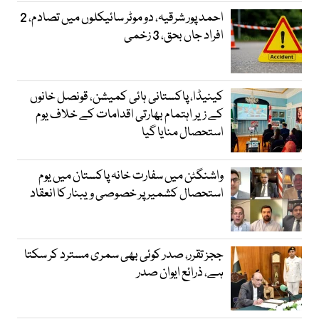
احمد پور شرقیہ، دو موٹر سائیکلوں میں تصادم، 2
افراد جاں بحق، 3 زخمی
کینیڈا، پاکستانی ہائی کمیشن، قونصل خانوں
کے زیر اہتمام بھارتی اقدامات کے خلاف یوم
استحصال منایا گیا
واشنگٹن میں سفارت خانہ پاکستان میں یوم
استحصال کشمیر پر خصوصی ویبنار کا انعقاد
ججز تقرر، صدر کوئی بھی سمری مسترد کر سکتا
ہے، ذرائع ایوان صدر