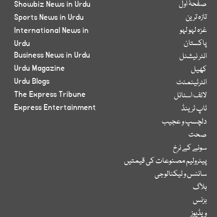
صفحۂ اول
Showbiz News in Urdu
تازہ ترین
Sports News in Urdu
غزہ لہو لہو
International News in
پاکستان
Urdu
Business News in Urdu
انٹر نیشنل
Urdu Magazine
کھیل
Urdu Blogs
انٹرٹینمنٹ
The Express Tribune
لائف اسٹائل
Express Entertainment
ٹاپ ٹرینڈ
دلچسپ و عجیب
صحت
سونے کے نرخ
پیٹرولیم مصنوعات کی قیمتیں
سائنس و ٹیکنالوجی
بلاگ
بزنس
ویڈیوز