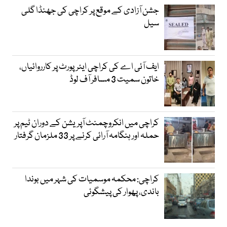
جشن آزادی کے موقع پر کراچی کی جھنڈا گلی
سیل
ایف آئی اے کی کراچی ایئرپورٹ پر کارروائیاں،
خاتون سمیت 3 مسافر آف لوڈ
کراچی میں انکروچمنٹ آپریشن کے دوران ٹیم پر
حملہ اور ہنگامہ آرائی کرنے پر 33 ملزمان گرفتار
کراچی: محکمہ موسمیات کی شہر میں بوندا
باندی، پھوار کی پیشگوئی