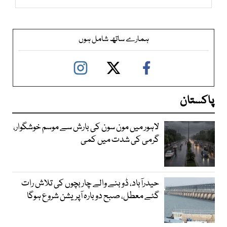
ہمارے ساتھ شامل ہوں
پاکستان
لاہور میں مون سون کی بارش سے موسم خوشگوار،
گرمی کی شدت میں کمی
حیدرآباد، ڈوبنے والے چار بچوں کی تلاش رات
گئے معطل، صبح دوبارہ آپریشن شروع ہوگا