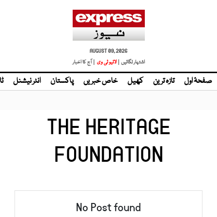
AUGUST 09, 2026
اشتہار لگائیں |
| آج کا اخبار
صفحۂ اول
تازہ ترین
کھیل
خاص خبریں
پاکستان
انٹر نیشنل
ٹا
THE HERITAGE
FOUNDATION
No Post found