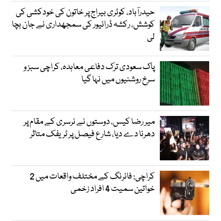
حیدرآباد، کوٹری بیراج پر خاتون کی خودکشی کی
کوشش، رکشہ ڈرائیور کی سمجھداری نے جان بچا
لی
پاک سعودی ترک دفاعی معاہدہ، کراچی سبز و
سرخ روشنیوں میں نہا گیا
میر رضا کیس، دوستوں نے نرسری کے مقام پر
دھرنا دے دیا، شارع فیصل پر ٹریفک متاثر
کراچی: فائرنگ کے مختلف واقعات میں 2
خواتین سمیت 4 افراد زخمی