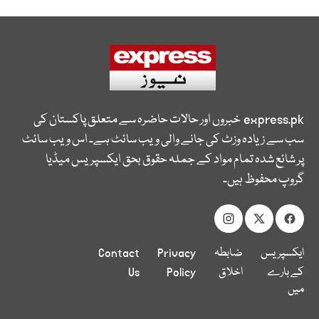
express.pk
خبروں اور حالات حاضرہ سے متعلق پاکستان کی
سب سے زیادہ وزٹ کی جانے والی ویب سائٹ ہے۔ اس ویب سائٹ
پر شائع شدہ تمام مواد کے جملہ حقوق بحق ایکسپریس میڈیا
گروپ محفوظ ہیں۔
ایکسپریس
ضابطہ
Privacy
Contact
کے بارے
اخلاق
Policy
Us
میں