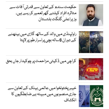
حکومت سندھ کے تعاون سے قدرتی آفات سے
متاثرہ افراد کیلئے گھر تعمیر کر رہے ہیں،
وزیراعلیٰ گلگت بلتستان
راولپنڈی میں والد کے ساتھ گاڑی میں بیٹھنے
کے دوران 6 سالہ بچی پراسرار طور پر لاپتا
کراچی میں ڈکیتی مزاحمت پر چوکیدار جاں بحق
خیبرپختونخوا میں عالمی بینک کے تعاون سے
جاری منصوبوں میں مبینہ بے ضابطگیوں کا
انکشاف