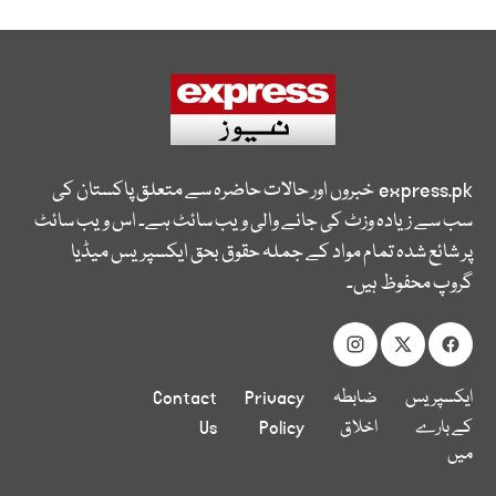
express.pk
خبروں اور حالات حاضرہ سے متعلق پاکستان کی
سب سے زیادہ وزٹ کی جانے والی ویب سائٹ ہے۔ اس ویب سائٹ
پر شائع شدہ تمام مواد کے جملہ حقوق بحق ایکسپریس میڈیا
گروپ محفوظ ہیں۔
ایکسپریس
ضابطہ
Privacy
Contact
کے بارے
اخلاق
Policy
Us
میں