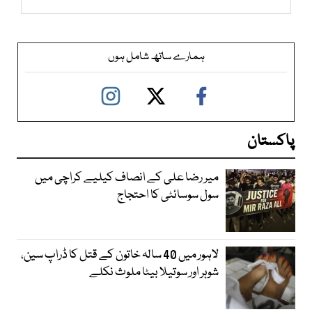
ہمارے ساتھ شامل ہوں
پاکستان
میر رضا علی کے انصاف کیلیے کراچی میں
سول سوسائٹی کا احتجاج
لاہور میں 40 سالہ خاتون کے قتل کا ڈراپ سین،
شوہر اور سوتیلا بیٹا ملوث نکلے