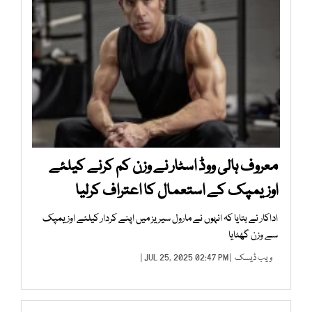
معروف ہالی ووڈ اسٹار نے وزن کم کرنے کیلئے
اوزیمپک کے استعمال کا اعتراف کرلیا
اداکار نے بتایا کہ انہوں نے مارول سیریز میں اپنے کردار کیلئے اوزیمپک
سے وزن گھٹایا
ویب ڈیسک
| JUL 25, 2025 02:47 PM |