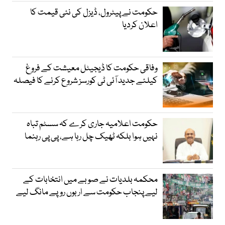
حکومت نے پیٹرول، ڈیزل کی نئی قیمت کا
اعلان کردیا
وفاقی حکومت کا ڈیجیٹل معیشت کے فروغ
کیلئے جدید آئی ٹی کورسز شروع کرنے کا فیصلہ
حکومت اعلامیہ جاری کرے کہ سسٹم تباہ
نہیں ہوا بلکہ ٹھیک چل رہا ہے، پی پی رہنما
محکمہ بلدیات نے صوبے میں انتخابات کے
لیے پنجاب حکومت سے اربوں روپے مانگ لیے