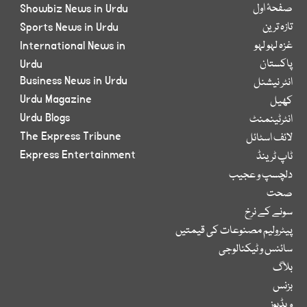
صفحۂ اول
Showbiz News in Urdu
تازہ ترین
Sports News in Urdu
غزہ لہو لہو
International News in
پاکستان
Urdu
Business News in Urdu
انٹر نیشنل
Urdu Magazine
کھیل
Urdu Blogs
انٹرٹینمنٹ
The Express Tribune
لائف اسٹائل
Express Entertainment
ٹاپ ٹرینڈ
دلچسپ و عجیب
صحت
سونے کے نرخ
پیٹرولیم مصنوعات کی قیمتیں
سائنس و ٹیکنالوجی
بلاگ
بزنس
ویڈیوز