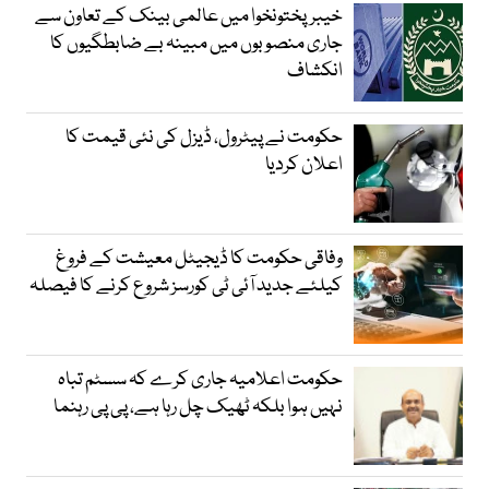
خیبرپختونخوا میں عالمی بینک کے تعاون سے
جاری منصوبوں میں مبینہ بے ضابطگیوں کا
انکشاف
حکومت نے پیٹرول، ڈیزل کی نئی قیمت کا
اعلان کردیا
وفاقی حکومت کا ڈیجیٹل معیشت کے فروغ
کیلئے جدید آئی ٹی کورسز شروع کرنے کا فیصلہ
حکومت اعلامیہ جاری کرے کہ سسٹم تباہ
نہیں ہوا بلکہ ٹھیک چل رہا ہے، پی پی رہنما