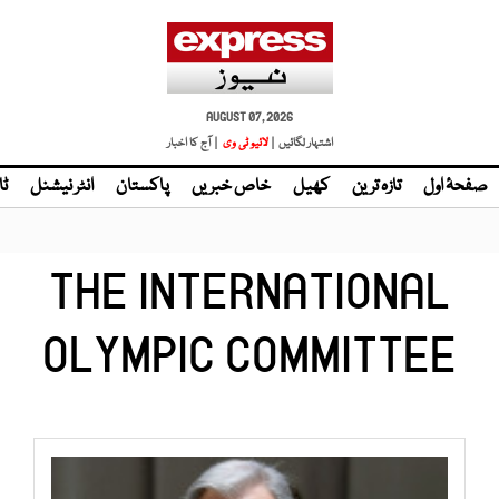
AUGUST 07, 2026
اشتہار لگائیں |
| آج کا اخبار
صفحۂ اول
تازہ ترین
کھیل
خاص خبریں
پاکستان
انٹر نیشنل
ٹا
THE INTERNATIONAL
OLYMPIC COMMITTEE