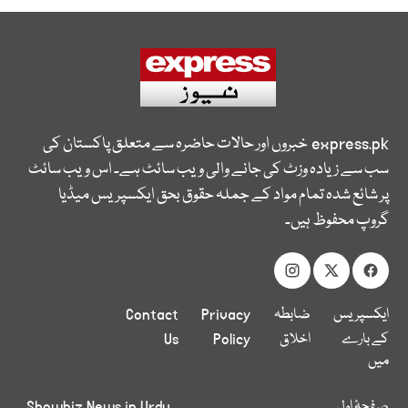
express.pk
خبروں اور حالات حاضرہ سے متعلق پاکستان کی
سب سے زیادہ وزٹ کی جانے والی ویب سائٹ ہے۔ اس ویب سائٹ
پر شائع شدہ تمام مواد کے جملہ حقوق بحق ایکسپریس میڈیا
گروپ محفوظ ہیں۔
ایکسپریس
ضابطہ
Privacy
Contact
کے بارے
اخلاق
Policy
Us
میں
صفحۂ اول
Showbiz News in Urdu