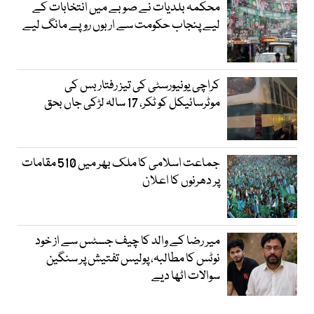
محکمہ بلدیات نے صوبے میں انتخابات کے
لیے پنجاب حکومت سے اربوں روپے مانگ لیے
کراچی یونیورسٹی کی تیز رفتار بس کی
موٹرسائیکل کو ٹکر، 17 سالہ لڑکی جاں بحق
جماعت اسلامی کا ملک بھر میں 510 مقامات
پر دھرنوں کا اعلان
میر رضا کے والد کا چیف جسٹس سے از خود
نوٹس کا مطالبہ، پولیس تفتیش پر سنگین
سوالات اٹھا دیے