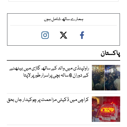
ہمارے ساتھ شامل ہوں
پاکستان
راولپنڈی میں والد کے ساتھ گاڑی میں بیٹھنے
کے دوران 6 سالہ بچی پراسرار طور پر لاپتا
کراچی میں ڈکیتی مزاحمت پر چوکیدار جاں بحق