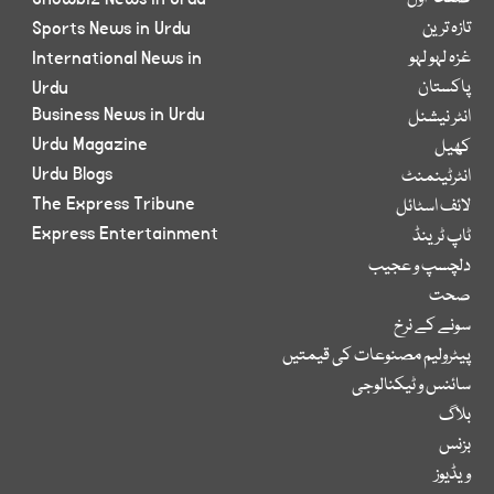
تازہ ترین
Sports News in Urdu
غزہ لہو لہو
International News in
پاکستان
Urdu
Business News in Urdu
انٹر نیشنل
Urdu Magazine
کھیل
Urdu Blogs
انٹرٹینمنٹ
The Express Tribune
لائف اسٹائل
Express Entertainment
ٹاپ ٹرینڈ
دلچسپ و عجیب
صحت
سونے کے نرخ
پیٹرولیم مصنوعات کی قیمتیں
سائنس و ٹیکنالوجی
بلاگ
بزنس
ویڈیوز