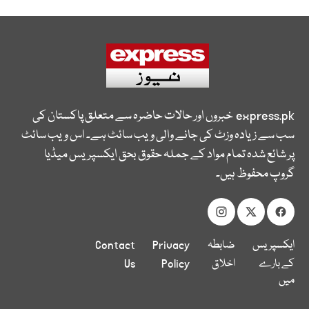
express.pk
خبروں اور حالات حاضرہ سے متعلق پاکستان کی
سب سے زیادہ وزٹ کی جانے والی ویب سائٹ ہے۔ اس ویب سائٹ
پر شائع شدہ تمام مواد کے جملہ حقوق بحق ایکسپریس میڈیا
گروپ محفوظ ہیں۔
ایکسپریس
ضابطہ
Privacy
Contact
کے بارے
اخلاق
Policy
Us
میں