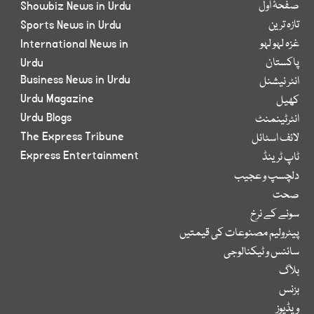
صفحۂ اول
Showbiz News in Urdu
تازہ ترین
Sports News in Urdu
غزہ لہو لہو
International News in
پاکستان
Urdu
Business News in Urdu
انٹر نیشنل
Urdu Magazine
کھیل
Urdu Blogs
انٹرٹینمنٹ
The Express Tribune
لائف اسٹائل
Express Entertainment
ٹاپ ٹرینڈ
دلچسپ و عجیب
صحت
سونے کے نرخ
پیٹرولیم مصنوعات کی قیمتیں
سائنس و ٹیکنالوجی
بلاگ
بزنس
ویڈیوز