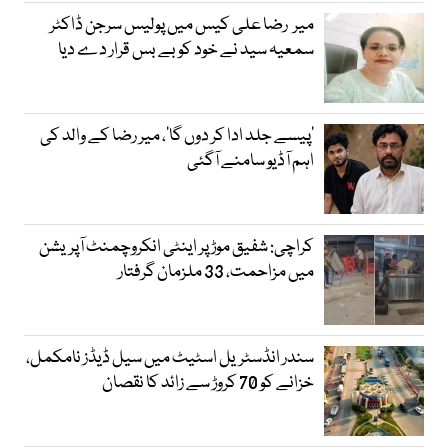
میر رضا علی کیس میں پولیس سرجن ڈاکٹر
سمعیہ سید نے خود کو بے بس قرار دے دیا
’پیسے جلد ادا کر دوں گا‘، میر رضا کے والد کی
اہم آڈیو سامنے آگئی
کراچی: شفیق موڑ پر اینٹی انکروچمنٹ آپریشن
میں مزاحمت، 33 ملزمان گرفتار
سندر انڈسٹریل اسٹیٹ میں سیل ڈیڈز نامکمل،
خزانے کو 70 کروڑ سے زائد کا نقصان