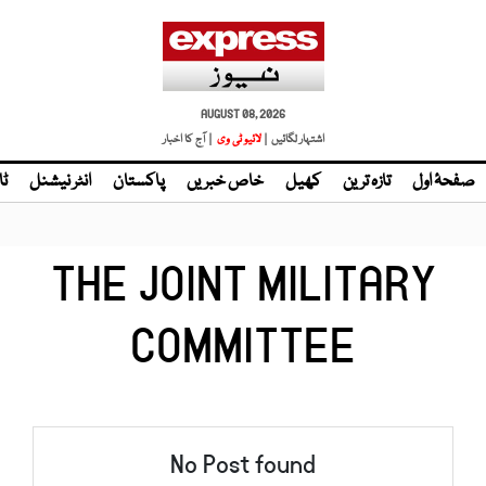
AUGUST 08, 2026
اشتہار لگائیں |
لائیو ٹی وی
| آج کا اخبار
صفحۂ اول
تازہ ترین
کھیل
خاص خبریں
پاکستان
انٹر نیشنل
ٹا
THE JOINT MILITARY
COMMITTEE
No Post found