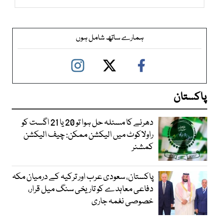
ہمارے ساتھ شامل ہوں
پاکستان
دھرنے کا مسئلہ حل ہوا تو 20 یا 21 اگست کو
راولاکوٹ میں الیکشن ممکن: چیف الیکشن
کمشنر
پاکستان، سعودی عرب اور ترکیہ کے درمیان مکہ
دفاعی معاہدے کو تاریخی سنگ میل قرار،
خصوصی نغمہ جاری