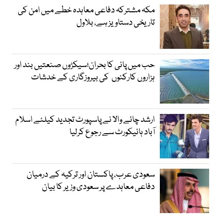
مکہ مشترکہ دفاعی معاہدہ خطے میں امن کی
تاریخی دستاویز ہے، بلاول
حب میں پانی کا بحران؛سیکڑوں صنعتیں بند اور
ہزاروں کارکنوں کی بیروزگاری کے خدشات
ارشد چائے والا نے پاسپورٹ تجدید کیلئے اسلام
آباد ہائیکورٹ سے رجوع کرلیا
سعودی عرب، پاکستان اور ترکیہ کے درمیان
دفاعی معاہدے پر سعودی وزیر کا بیان