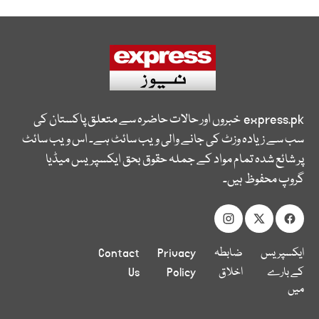
express.pk
خبروں اور حالات حاضرہ سے متعلق پاکستان کی
سب سے زیادہ وزٹ کی جانے والی ویب سائٹ ہے۔ اس ویب سائٹ
پر شائع شدہ تمام مواد کے جملہ حقوق بحق ایکسپریس میڈیا
گروپ محفوظ ہیں۔
ایکسپریس
ضابطہ
Privacy
Contact
کے بارے
اخلاق
Policy
Us
میں