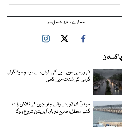
ہمارے ساتھ شامل ہوں
پاکستان
لاہور میں مون سون کی بارش سے موسم خوشگوار،
گرمی کی شدت میں کمی
حیدرآباد، ڈوبنے والے چار بچوں کی تلاش رات
گئے معطل، صبح دوبارہ آپریشن شروع ہوگا