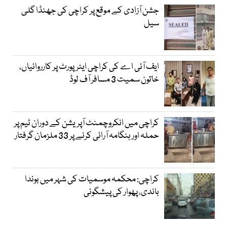
جشن آزادی کے موقع پر کراچی کی جھنڈا گلی
سیل
ایف آئی اے کی کراچی ایئرپورٹ پر کارروائیاں،
خاتون سمیت 3 مسافر آف لوڈ
کراچی میں انکروچمنٹ آپریشن کے دوران ٹیم پر
حملہ اور ہنگامہ آرائی کرنے پر 33 ملزمان گرفتار
کراچی: محکمہ موسمیات کی شہر میں بوندا
باندی، پھوار کی پیشگوئی