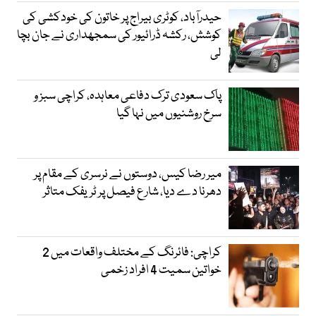
حیدرآباد، کوٹری بیراج پر خاتون کی خودکشی کی
کوشش، رکشہ ڈرائیور کی سمجھداری نے جان بچا
لی
پاک سعودی ترک دفاعی معاہدہ، کراچی سبز و
سرخ روشنیوں میں نہا گیا
میر رضا کیس، دوستوں نے نرسری کے مقام پر
دھرنا دے دیا، شارع فیصل پر ٹریفک متاثر
کراچی: فائرنگ کے مختلف واقعات میں 2
خواتین سمیت 4 افراد زخمی