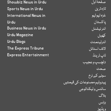
صفحۂ اول
Showbiz News in Urdu
تازہ ترین
Sports News in Urdu
غزہ لہو لہو
International News in
پاکستان
Urdu
Business News in Urdu
انٹر نیشنل
Urdu Magazine
کھیل
Urdu Blogs
انٹرٹینمنٹ
The Express Tribune
لائف اسٹائل
Express Entertainment
ٹاپ ٹرینڈ
دلچسپ و عجیب
صحت
سونے کے نرخ
پیٹرولیم مصنوعات کی قیمتیں
سائنس و ٹیکنالوجی
بلاگ
بزنس
ویڈیوز