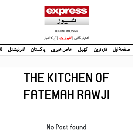
AUGUST 09, 2026
اشتہار لگائیں |
لائیو ٹی وی
| آج کا اخبار
صفحۂ اول
تازہ ترین
کھیل
خاص خبریں
پاکستان
انٹر نیشنل
ٹا
THE KITCHEN OF
FATEMAH RAWJI
No Post found