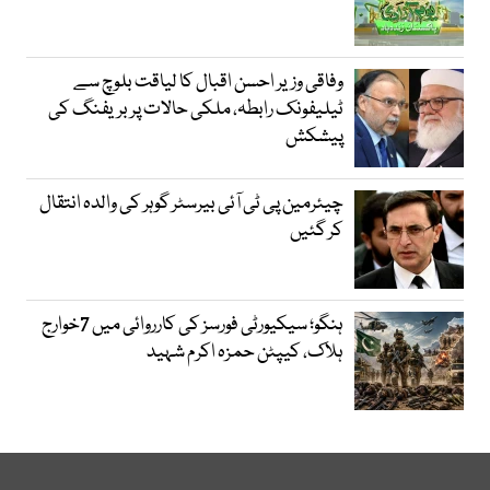
وفاقی وزیر احسن اقبال کا لیاقت بلوچ سے
ٹیلیفونک رابطہ، ملکی حالات پر بریفنگ کی
پیشکش
چیئرمین پی ٹی آئی بیرسٹر گوہر کی والدہ انتقال
کر گئیں
ہنگو؛ سیکیورٹی فورسز کی کارروائی میں 7خوارج
ہلاک، کیپٹن حمزہ اکرم شہید