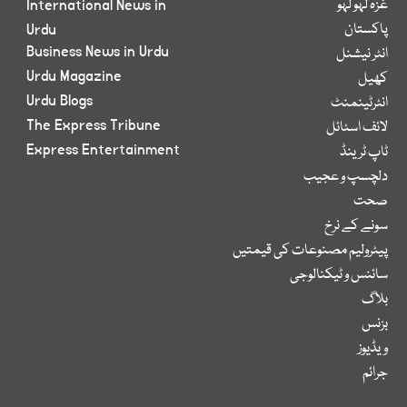
غزہ لہو لہو
International News in
پاکستان
Urdu
Business News in Urdu
انٹر نیشنل
Urdu Magazine
کھیل
Urdu Blogs
انٹرٹینمنٹ
The Express Tribune
لائف اسٹائل
Express Entertainment
ٹاپ ٹرینڈ
دلچسپ و عجیب
صحت
سونے کے نرخ
پیٹرولیم مصنوعات کی قیمتیں
سائنس و ٹیکنالوجی
بلاگ
بزنس
ویڈیوز
جرائم