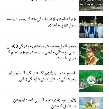
وزیر اعظم شہباز شریف کی وفد کے ہمراہ روضہ
رسول ﷺ پر حاضری
میجر طفیل محمد شہید نشان حیدر کی 68 ویں
برسی آج منائی جارہی ہے، صدر اور وزیراعظم کا
خراج عقیدت
تقسیمِ ہند سے آزادیٔ پاکستان تک؛ قربانیوں اور
ہجرت کی داستان عینی شاہد کی زبانی
79واں یومِ آزادی؛ عزم، قربانی، اتحاد اور روشن
مستقبل کا جشن