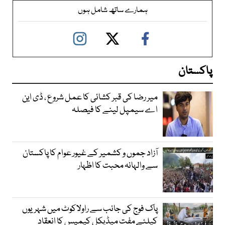
ہمارے ساتھ شامل ہوں
پاکستان
میر رضا کی قبر کشائی کا عمل شروع ، ڈی این
اے سیمپل لینے کا فیصلہ
آزاد جموں و کشمیر کے غیور عوام کا پاکستان
سے والہانہ محبت کا اظہار
پاک فوج کی جانب سے راولاکوٹ میں شہریوں
کیلئے مفت میڈیکل کیمپس کا انعقاد