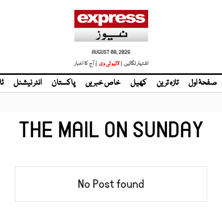
AUGUST 08, 2026
اشتہار لگائیں |
لائیو ٹی وی
| آج کا اخبار
صفحۂ اول
تازہ ترین
کھیل
خاص خبریں
پاکستان
انٹر نیشنل
ٹا
THE MAIL ON SUNDAY
No Post found