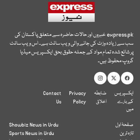
express.pk
خبروں اور حالات حاضرہ سے متعلق پاکستان کی
سب سے زیادہ وزٹ کی جانے والی ویب سائٹ ہے۔ اس ویب سائٹ
پر شائع شدہ تمام مواد کے جملہ حقوق بحق ایکسپریس میڈیا
گروپ محفوظ ہیں۔
ایکسپریس
ضابطہ
Privacy
Contact
کے بارے
اخلاق
Policy
Us
میں
صفحۂ اول
Showbiz News in Urdu
تازہ ترین
Sports News in Urdu