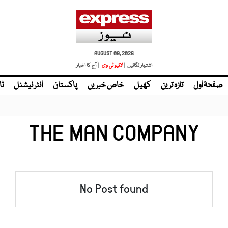
AUGUST 08, 2026
اشتہار لگائیں |
لائیو ٹی وی
| آج کا اخبار
صفحۂ اول
تازہ ترین
کھیل
خاص خبریں
پاکستان
انٹر نیشنل
ٹا
THE MAN COMPANY
No Post found