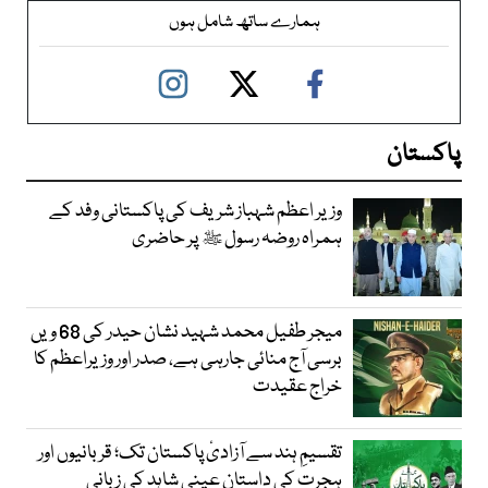
ہمارے ساتھ شامل ہوں
پاکستان
وزیر اعظم شہباز شریف کی پاکستانی وفد کے
ہمراہ روضہ رسول ﷺ پر حاضری
میجر طفیل محمد شہید نشان حیدر کی 68 ویں
برسی آج منائی جارہی ہے، صدر اور وزیراعظم کا
خراج عقیدت
تقسیمِ ہند سے آزادیٔ پاکستان تک؛ قربانیوں اور
ہجرت کی داستان عینی شاہد کی زبانی