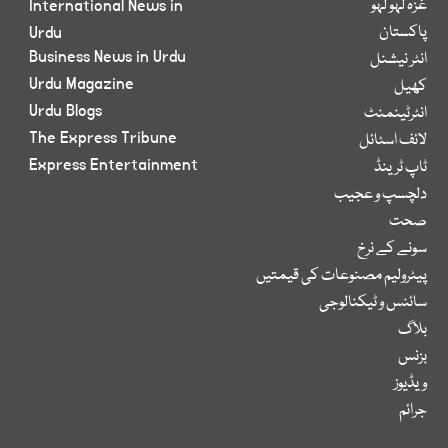
غزہ لہو لہو
International News in
پاکستان
Urdu
Business News in Urdu
انٹر نیشنل
Urdu Magazine
کھیل
Urdu Blogs
انٹرٹینمنٹ
The Express Tribune
لائف اسٹائل
Express Entertainment
ٹاپ ٹرینڈ
دلچسپ و عجیب
صحت
سونے کے نرخ
پیٹرولیم مصنوعات کی قیمتیں
سائنس و ٹیکنالوجی
بلاگ
بزنس
ویڈیوز
جرائم