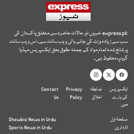
express.pk
خبروں اور حالات حاضرہ سے متعلق پاکستان کی
سب سے زیادہ وزٹ کی جانے والی ویب سائٹ ہے۔ اس ویب سائٹ
پر شائع شدہ تمام مواد کے جملہ حقوق بحق ایکسپریس میڈیا
گروپ محفوظ ہیں۔
ایکسپریس
ضابطہ
Privacy
Contact
کے بارے
اخلاق
Policy
Us
میں
صفحۂ اول
Showbiz News in Urdu
تازہ ترین
Sports News in Urdu