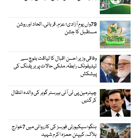
79واں یومِ آزادی؛ عزم، قربانی، اتحاد اور روشن
مستقبل کا جشن
وفاقی وزیر احسن اقبال کا لیاقت بلوچ سے
ٹیلیفونک رابطہ، ملکی حالات پر بریفنگ کی
پیشکش
چیئرمین پی ٹی آئی بیرسٹر گوہر کی والدہ انتقال
کر گئیں
ہنگو؛ سیکیورٹی فورسز کی کارروائی میں 7خوارج
ہلاک، کیپٹن حمزہ اکرم شہید