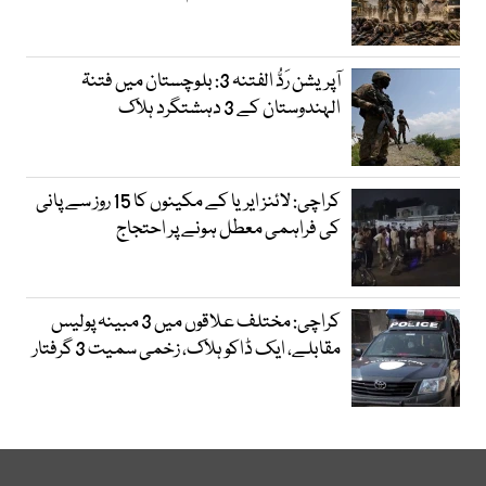
آپریشن رَدُّ الفتنہ 3: بلوچستان میں فتنۃ
الہندوستان کے 3 دہشتگرد ہلاک
کراچی: لائنز ایریا کے مکینوں کا 15 روز سے پانی
کی فراہمی معطل ہونے پر احتجاج
کراچی: مختلف علاقوں میں 3 مبینہ پولیس
مقابلے، ایک ڈاکو ہلاک، زخمی سمیت 3 گرفتار