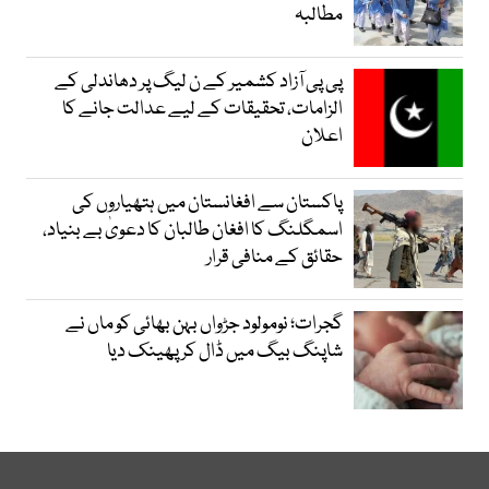
مطالبہ
پی پی آزاد کشمیر کے ن لیگ پر دھاندلی کے
الزامات، تحقیقات کے لیے عدالت جانے کا
اعلان
پاکستان سے افغانستان میں ہتھیاروں کی
اسمگلنگ کا افغان طالبان کا دعویٰ بے بنیاد،
حقائق کے منافی قرار
گجرات؛ نومولود جڑواں بہن بھائی کو ماں نے
شاپنگ بیگ میں ڈال کر پھینک دیا