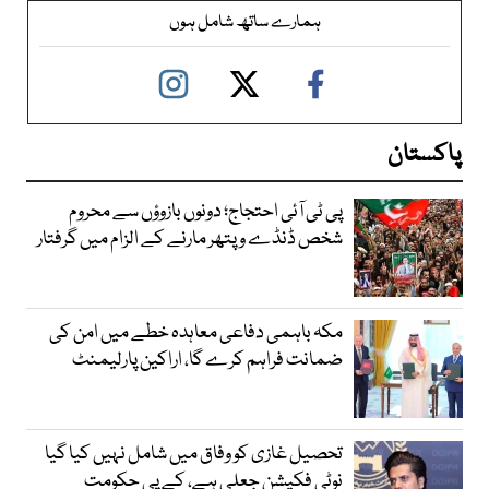
ہمارے ساتھ شامل ہوں
پاکستان
پی ٹی آئی احتجاج؛ دونوں بازوؤں سے محروم
شخص ڈنڈے و پتھر مارنے کے الزام میں گرفتار
مکہ باہمی دفاعی معاہدہ خطے میں امن کی
ضمانت فراہم کرے گا، اراکین پارلیمنٹ
تحصیل غازی کو وفاق میں شامل نہیں کیا گیا
نوٹی فکیشن جعلی ہے، کے پی حکومت