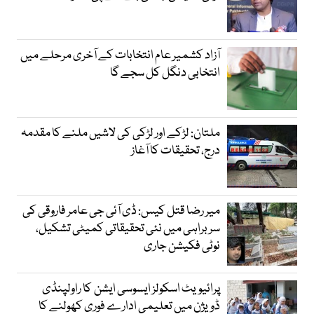
آزاد کشمیر عام انتخابات کے آخری مرحلے میں
انتخابی دنگل کل سجے گا
ملتان: لڑکے اور لڑکی کی لاشیں ملنے کا مقدمہ
درج، تحقیقات کا آغاز
میر رضا قتل کیس: ڈی آئی جی عامر فاروقی کی
سربراہی میں نئی تحقیقاتی کمیٹی تشکیل،
نوٹی فکیشن جاری
پرائیویٹ اسکولز ایسوسی ایشن کا راولپنڈی
ڈویژن میں تعلیمی ادارے فوری کھولنے کا