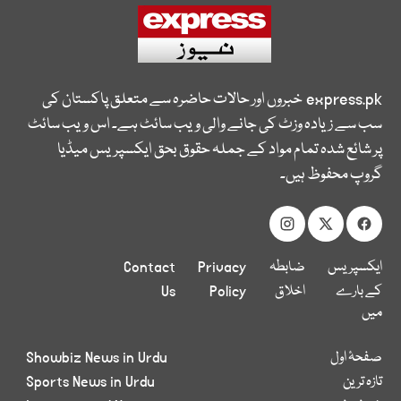
express.pk
خبروں اور حالات حاضرہ سے متعلق پاکستان کی
سب سے زیادہ وزٹ کی جانے والی ویب سائٹ ہے۔ اس ویب سائٹ
پر شائع شدہ تمام مواد کے جملہ حقوق بحق ایکسپریس میڈیا
گروپ محفوظ ہیں۔
ایکسپریس
ضابطہ
Privacy
Contact
کے بارے
اخلاق
Policy
Us
میں
صفحۂ اول
Showbiz News in Urdu
تازہ ترین
Sports News in Urdu