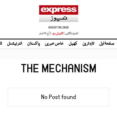
AUGUST 09, 2026
اشتہار لگائیں |
لائیو ٹی وی
| آج کا اخبار
صفحۂ اول
تازہ ترین
کھیل
خاص خبریں
پاکستان
انٹر نیشنل
ٹا
THE MECHANISM
No Post found