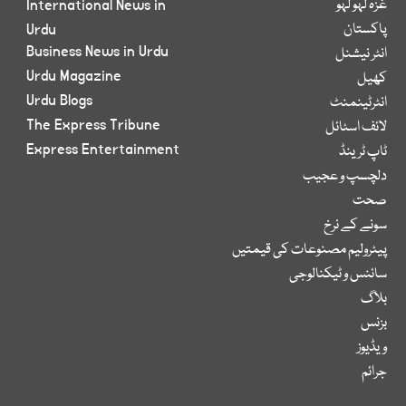
غزہ لہو لہو
International News in
پاکستان
Urdu
Business News in Urdu
انٹر نیشنل
Urdu Magazine
کھیل
Urdu Blogs
انٹرٹینمنٹ
The Express Tribune
لائف اسٹائل
Express Entertainment
ٹاپ ٹرینڈ
دلچسپ و عجیب
صحت
سونے کے نرخ
پیٹرولیم مصنوعات کی قیمتیں
سائنس و ٹیکنالوجی
بلاگ
بزنس
ویڈیوز
جرائم