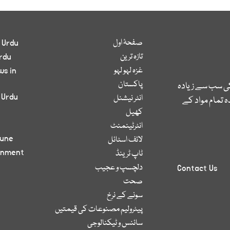
صفحۂ اول
 Urdu
تازہ ترین
rdu
غزہ لہو لہو
ws in
پاکستان
کی سب سے زیادہ
 Urdu
انٹر نیشنل
 تمام مواد کے
کھیل
انٹرٹینمنٹ
bune
لائف اسٹائل
inment
ٹاپ ٹرینڈ
دلچسپ و عجیب
Contact Us
صحت
سونے کے نرخ
پیٹرولیم مصنوعات کی قیمتیں
سائنس و ٹیکنالوجی