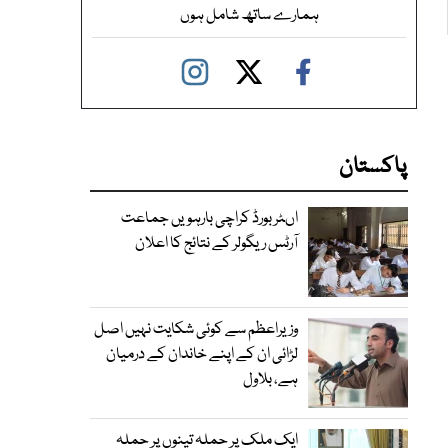
ہمارے ساتھ شامل ہوں
پاکستان
اںٹر بورڈ کراچی بارہویں جماعت
آرٹس ریگولر کے نتائج کا اعلان
وزیراعظم سے کوئی شکایت نہیں اصل
لڑائی ان کے اپنے خاندان کے درمیان
ہے، بلاول
ایک ملک پر حملہ تینوں پر حملہ