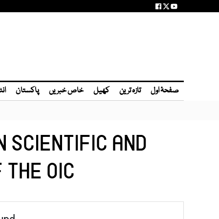
صفحۂ اول
تازہ ترین
کھیل
خاص خبریں
پاکستان
انٹ
 SCIENTIFIC AND
 THE OIC
und