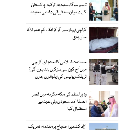
تصور ہوگا، سعودیہ، ترکیہ، پاکستان
کے درمیان سہ فریقی دفاعی معاہدہ
کراچی؛ پہاڑ سے گر کر ایک کم عمر لڑکا
جاں بحق
جماعت اسلامی کا احتجاج: کراچی
میں آج کون سی سڑکیں بند ہوں گی؟
ٹریفک پولیس کی ایڈوائزری جاری
وزیرِ اعظم کی مکہ مکرمہ میں قصر
الصفا آمد، سعودی ولی عہد نے
استقبال کیا
آزاد کشمیر احتجاج پر مقدمہ؛ تحریک