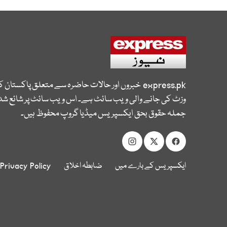
express.pk
خبروں اور حالات حاضرہ سے متعلق پاکستان 
وزٹ کی جانے والی ویب سائٹ ہے۔ اس ویب سائٹ پر شائع شدہ
جملہ حقوق بحق ایکسپریس میڈیا گروپ محفوظ ہیں۔
ایکسپریس کے بارے میں
ضابطہ اخلاق
Privacy Policy