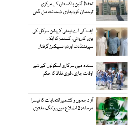
تحفظ آئین پاکستان کے مرکزی
ترجمان کو راہداری ضمانت مل گئی
ایف آئی اے اینٹی کرپشن سرکل کی
بڑی کارروائی، کسٹمز کا ایک
سپرنٹنڈنٹ اور دو انسپکٹرز گرفتار
سندھ میں سرکاری اسکولوں کے نئے
اوقات جاری، فوری نفاذ کا حکم
آزاد جموں و کشمیر انتخابات کا تیسرا
مرحلہ: 2 اضلاع میں پولنگ ملتوی