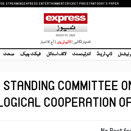
IVE STREAMING
EXPRESS ENTERTAINMENT
CRICKET PAKISTAN
TODAY'S PAPER
AUGUST 07, 2026
اشتہار لگائیں |
| آج کا اخبار
ر نیشنل
ٹاپ ٹرینڈ
انٹرٹینمنٹ
لائف اسٹائل
فیکٹ چیک
صحت
L STANDING COMMITTEE ON
OGICAL COOPERATION OF
No Post fo