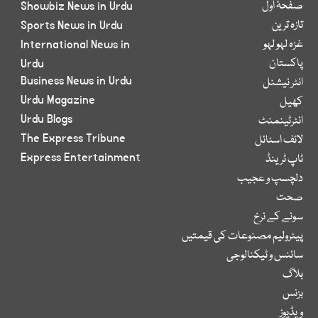
صفحۂ اول
Showbiz News in Urdu
تازہ ترین
Sports News in Urdu
غزہ لہو لہو
International News in
پاکستان
Urdu
Business News in Urdu
انٹر نیشنل
Urdu Magazine
کھیل
Urdu Blogs
انٹرٹینمنٹ
The Express Tribune
لائف اسٹائل
Express Entertainment
ٹاپ ٹرینڈ
دلچسپ و عجیب
صحت
سونے کے نرخ
پیٹرولیم مصنوعات کی قیمتیں
سائنس و ٹیکنالوجی
بلاگ
بزنس
ویڈیوز