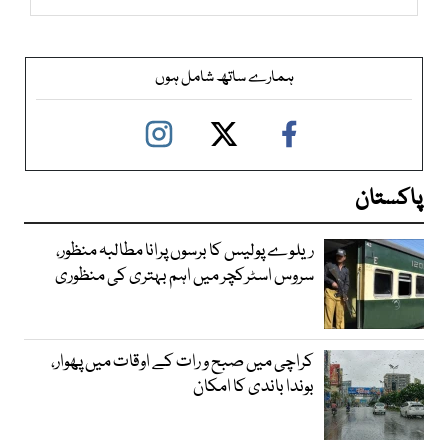
ہمارے ساتھ شامل ہوں
پاکستان
ریلوے پولیس کا برسوں پرانا مطالبہ منظور،
سروس اسٹرکچر میں اہم بہتری کی منظوری
کراچی میں صبح و رات کے اوقات میں پھوار،
بوندا باندی کا امکان