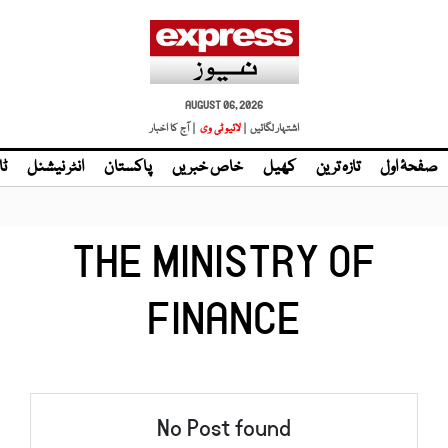
AUGUST 06, 2026
اشتہار لگائیں |
لائیو ٹی وی
| آج کا اخبار
صفحۂ اول
تازہ ترین
کھیل
خاص خبریں
پاکستان
انٹر نیشنل
ٹا
THE MINISTRY OF
FINANCE
No Post found