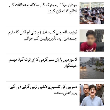
مردان بورڈ نے میٹرک کے سالانہ امتحانات کے
نتائج کا اعلان کر دیا
ڈیڑھ سالہ بچی کے ساتھ زیادتی اور قتل کا ملزم
جسمانی ریمانڈ پر پولیس کے حوالے
لاہور میں بارش سے گرمی کا زور ٹوٹ گیا، موسم
خوشگوار
صوبوں کی تقسیم پر لاشیں نہیں گرنے دیں گے،
وزیراعلیٰ سندھ