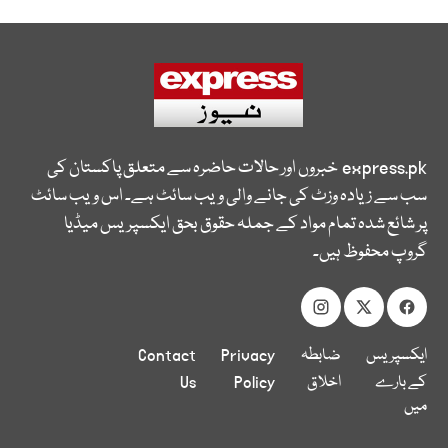
express.pk
خبروں اور حالات حاضرہ سے متعلق پاکستان کی
سب سے زیادہ وزٹ کی جانے والی ویب سائٹ ہے۔ اس ویب سائٹ
پر شائع شدہ تمام مواد کے جملہ حقوق بحق ایکسپریس میڈیا
گروپ محفوظ ہیں۔
ایکسپریس
ضابطہ
Privacy
Contact
کے بارے
اخلاق
Policy
Us
میں