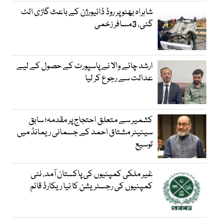
شاہراہ بھٹو پر روڈ ڈائیورژن کے باعث گاڑی الٹ
گئی، 3مسافر زخمی
ارشد چائے والا نے پاسپورٹ کے حصول کے لیے
عدالت سے رجوع کر لیا
کشمیر سے متعلق احتجاج پر مقدمہ؛ سابق
سینیٹر مشتاق احمد کے جسمانی ریمانڈ میں
توسیع
غیر ملکی کمپنیوں کی پاکستان آمد، نئی
کمپنیوں کی رجسٹریشن کا نیا ریکارڈ قائم