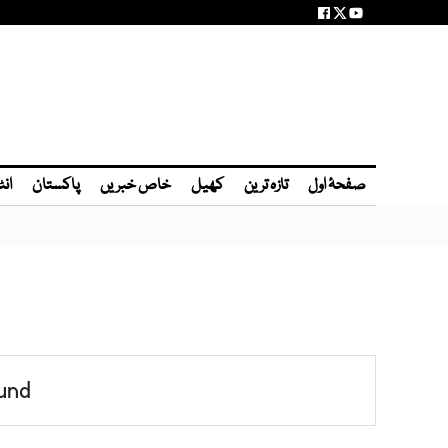
صفحۂ اول
تازہ ترین
کھیل
خاص خبریں
پاکستان
انٹ
und