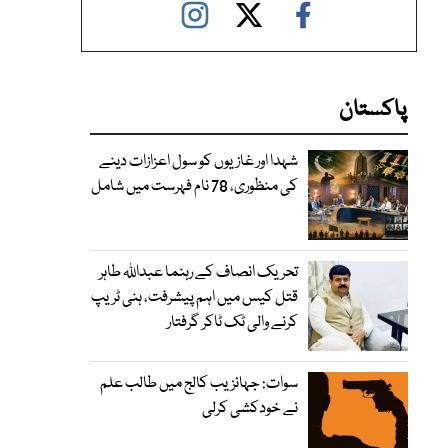
پاکستان
شہدا اور غازیوں کو سول اعزازات دینے
کی منظوری، 78 نام فہرست میں شامل
تحریک انصاف کے رہنما عبداللہ طاہر
قتل کیس میں اہم پیشرفت، ہنی ٹریپ
کرنے والی ٹک ٹاکر گرفتار
سوات: جہانزیب کالج میں طالب علم
نے خودکشی کرلی