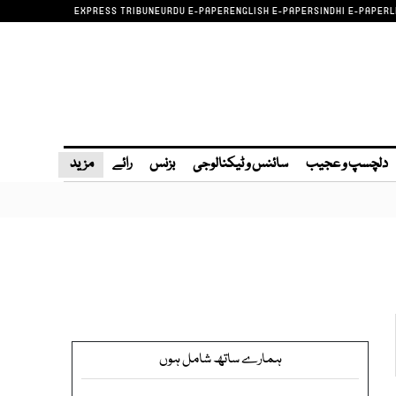
EXPRESS TRIBUNE
URDU E-PAPER
ENGLISH E-PAPER
SINDHI E-PAPER
L
دلچسپ و عجیب
سائنس و ٹیکنالوجی
بزنس
رائے
مزید
ہمارے ساتھ شامل ہوں