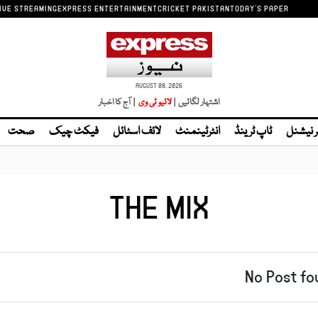
IVE STREAMING
EXPRESS ENTERTAINMENT
CRICKET PAKISTAN
TODAY'S PAPER
AUGUST 08, 2026
اشتہار لگائیں |
لائیو ٹی وی
| آج کا اخبار
ر نیشنل
ٹاپ ٹرینڈ
انٹرٹینمنٹ
لائف اسٹائل
فیکٹ چیک
صحت
THE MIX
No Post fo