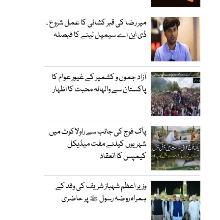
میر رضا کی قبر کشائی کا عمل شروع ،
ڈی این اے سیمپل لینے کا فیصلہ
آزاد جموں و کشمیر کے غیور عوام کا
پاکستان سے والہانہ محبت کا اظہار
پاک فوج کی جانب سے راولاکوٹ میں
شہریوں کیلئے مفت میڈیکل
کیمپس کا انعقاد
وزیر اعظم شہباز شریف کی وفد کے
ہمراہ روضہ رسول ﷺ پر حاضری