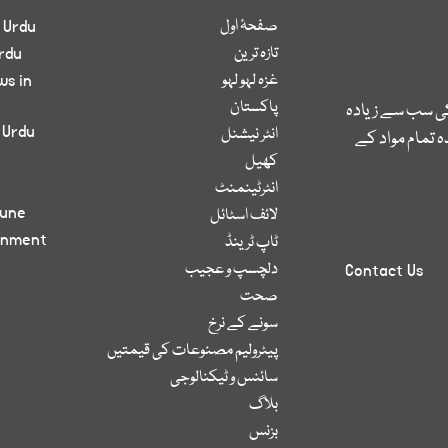
صفحۂ اول
 Urdu
تازہ ترین
rdu
غزہ لہو لہو
ws in
پاکستان
کی سب سے زیادہ
 Urdu
انٹر نیشنل
 تمام مواد کے
کھیل
انٹرٹینمنٹ
bune
لائف اسٹائل
inment
ٹاپ ٹرینڈ
دلچسپ و عجیب
Contact Us
صحت
سونے کے نرخ
پیٹرولیم مصنوعات کی قیمتیں
سائنس و ٹیکنالوجی
بلاگ
بزنس