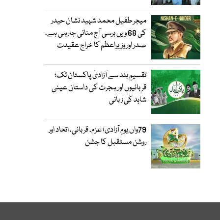
میجر طفیل محمد شہید نشان حیدر
کی 68 ویں برسی آج منائی جارہی ہے،
صدر اور وزیراعظم کا خراج عقیدت
تقسیمِ ہند سے آزادیٔ پاکستان تک؛
قربانیوں اور ہجرت کی داستان عینی
شاہد کی زبانی
79واں یومِ آزادی؛ عزم، قربانی، اتحاد اور
روشن مستقبل کا جشن