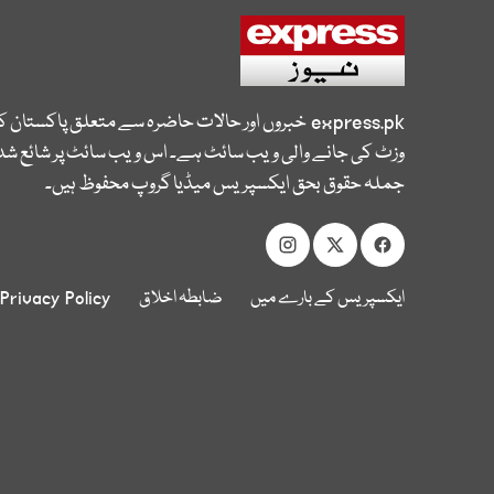
express.pk
خبروں اور حالات حاضرہ سے متعلق پاکستان 
وزٹ کی جانے والی ویب سائٹ ہے۔ اس ویب سائٹ پر شائع شدہ
جملہ حقوق بحق ایکسپریس میڈیا گروپ محفوظ ہیں۔
ایکسپریس کے بارے میں
ضابطہ اخلاق
Privacy Policy