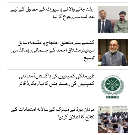
ارشد چائے والا نے پاسپورٹ کے حصول کے لیے
عدالت سے رجوع کر لیا
کشمیر سے متعلق احتجاج پر مقدمہ؛ سابق
سینیٹر مشتاق احمد کے جسمانی ریمانڈ میں
توسیع
غیر ملکی کمپنیوں کی پاکستان آمد، نئی
کمپنیوں کی رجسٹریشن کا نیا ریکارڈ قائم
مردان بورڈ نے میٹرک کے سالانہ امتحانات کے
نتائج کا اعلان کر دیا