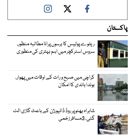
پاکستان
ریلوے پولیس کا برسوں پرانا مطالبہ منظور،
سروس اسٹرکچر میں اہم بہتری کی منظوری
کراچی میں صبح و رات کے اوقات میں پھوار،
بوندا باندی کا امکان
شاہراہ بھٹو پر روڈ ڈائیورژن کے باعث گاڑی الٹ
گئی، 3مسافر زخمی