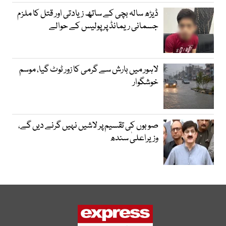
ڈیڑھ سالہ بچی کے ساتھ زیادتی اور قتل کا ملزم
جسمانی ریمانڈ پر پولیس کے حوالے
لاہور میں بارش سے گرمی کا زور ٹوٹ گیا، موسم
خوشگوار
صوبوں کی تقسیم پر لاشیں نہیں گرنے دیں گے،
وزیراعلیٰ سندھ