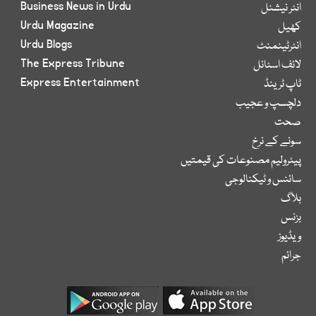
Business News in Urdu
انٹر نیشنل
Urdu Magazine
کھیل
Urdu Blogs
انٹرٹینمنٹ
The Express Tribune
لائف اسٹائل
Express Entertainment
ٹاپ ٹرینڈ
دلچسپ و عجیب
صحت
سونے کے نرخ
پیٹرولیم مصنوعات کی قیمتیں
سائنس و ٹیکنالوجی
بلاگ
بزنس
ویڈیوز
جرائم