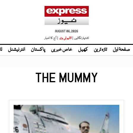
AUGUST 06, 2026
اشتہار لگائیں |
| آج کا اخبار
صفحۂ اول
تازہ ترین
کھیل
خاص خبریں
پاکستان
انٹر نیشنل
ٹا
THE MUMMY