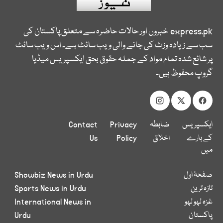
express.pk
خبروں اور حالات حاضرہ سے متعلق پاکستان کی
سب سے زیادہ وزٹ کی جانے والی ویب سائٹ ہے۔ اس ویب سائٹ
پر شائع شدہ تمام مواد کے جملہ حقوق بحق ایکسپریس میڈیا
گروپ محفوظ ہیں۔
ایکسپریس
ضابطہ
Privacy
Contact
کے بارے
اخلاق
Policy
Us
میں
صفحۂ اول
Showbiz News in Urdu
تازہ ترین
Sports News in Urdu
غزہ لہو لہو
International News in
پاکستان
Urdu