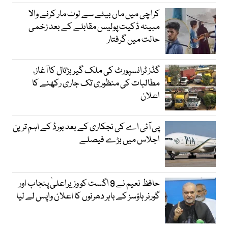
کراچی میں ماں بیٹے سے لوٹ مار کرنے والا
مبینہ ڈکیت پولیس مقابلے کے بعد زخمی
حالت میں گرفتار
گڈز ٹرانسپورٹ کی ملک گیر ہڑتال کا آغاز،
مطالبات کی منظوری تک جاری رکھنے کا
اعلان
پی آئی اے کی نجکاری کے بعد بورڈ کے اہم ترین
اجلاس میں بڑے فیصلے
حافظ نعیم نے 9 اگست کو وزیراعلیٰ پنجاب اور
گورنر ہاؤسز کے باہر دھرنوں کا اعلان واپس لے لیا