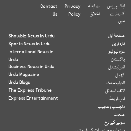
ایکسپریس
ضابطہ
Privacy
Contact
کے بارے
اخلاق
Policy
Us
میں
صفحۂ اول
Showbiz News in Urdu
تازہ ترین
Sports News in Urdu
غزہ لہو لہو
International News in
پاکستان
Urdu
Business News in Urdu
انٹر نیشنل
Urdu Magazine
کھیل
Urdu Blogs
انٹرٹینمنٹ
The Express Tribune
لائف اسٹائل
Express Entertainment
ٹاپ ٹرینڈ
دلچسپ و عجیب
صحت
سونے کے نرخ
پیٹرولیم مصنوعات کی قیمتیں