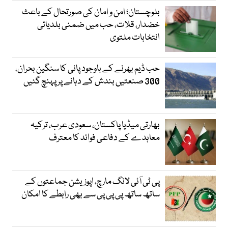
بلوچستان؛ امن و امان کی صورتحال کے باعث
خضدار، قلات، حب میں ضمنی بلدیاتی
انتخابات ملتوی
حب ڈیم بھرنے کے باوجود پانی کا سنگین بحران،
300 صنعتیں بندش کے دہانے پر پہنچ گئیں
بھارتی میڈیا پاکستان، سعودی عرب، ترکیہ
معاہدے کے دفاعی فوائد کا معترف
پی ٹی آئی لانگ مارچ، اپوزیشن جماعتوں کے
ساتھ ساتھ پی پی پی سے بھی رابطے کا امکان