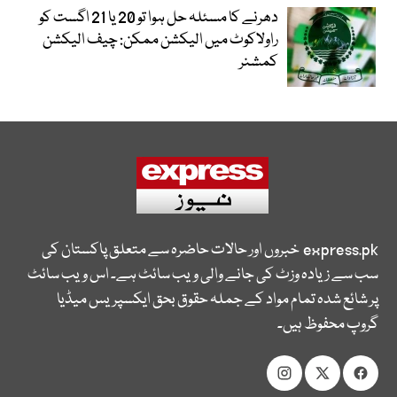
دھرنے کا مسئلہ حل ہوا تو 20 یا 21 اگست کو
راولاکوٹ میں الیکشن ممکن: چیف الیکشن
کمشنر
express.pk
خبروں اور حالات حاضرہ سے متعلق پاکستان کی
سب سے زیادہ وزٹ کی جانے والی ویب سائٹ ہے۔ اس ویب سائٹ
پر شائع شدہ تمام مواد کے جملہ حقوق بحق ایکسپریس میڈیا
گروپ محفوظ ہیں۔