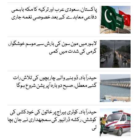
پاکستان، سعودی عرب اور ترکیہ کا مکہ باہمی
دفاعی معاہدے کے بعد خصوصی نغمہ جاری
لاہور میں مون سون کی بارش سے موسم خوشگوار،
گرمی کی شدت میں کمی
حیدرآباد، ڈوبنے والے چار بچوں کی تلاش رات
گئے معطل، صبح دوبارہ آپریشن شروع ہوگا
حیدرآباد، کوٹری بیراج پر خاتون کی خودکشی کی
کوشش، رکشہ ڈرائیور کی سمجھداری نے جان بچا
لی