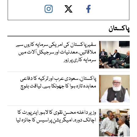
پاکستان
سفیر پاکستان کی امریکی سرمایہ کاروں سے
ملاقاتیں، معدنیات اور سرجیکل آلات میں
سرمایہ کاری پر زور
پاکستان، سعودی عرب اور ترکیہ کا دفاعی
معاہدہ تازہ ہوا کا جھونکا ہے، لیاقت بلوچ
وزیر داخلہ محسن نقوی کا لاہور ایئر پورٹ کا
اچانک دورہ، امیگریشن پراسیس کا جائزہ لیا