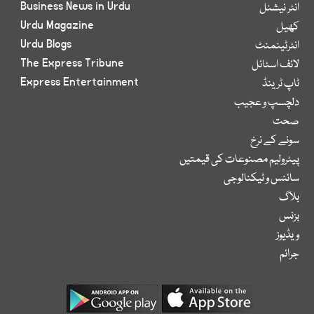
Business News in Urdu
انٹر نیشنل
Urdu Magazine
کھیل
Urdu Blogs
انٹرٹینمنٹ
The Express Tribune
لائف اسٹائل
Express Entertainment
ٹاپ ٹرینڈ
دلچسپ و عجیب
صحت
سونے کے نرخ
پیٹرولیم مصنوعات کی قیمتیں
سائنس و ٹیکنالوجی
بلاگ
بزنس
ویڈیوز
جرائم