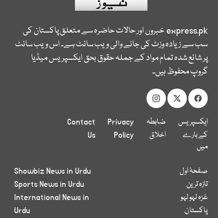
express.pk
خبروں اور حالات حاضرہ سے متعلق پاکستان کی
سب سے زیادہ وزٹ کی جانے والی ویب سائٹ ہے۔ اس ویب سائٹ
پر شائع شدہ تمام مواد کے جملہ حقوق بحق ایکسپریس میڈیا
گروپ محفوظ ہیں۔
ایکسپریس
ضابطہ
Privacy
Contact
کے بارے
اخلاق
Policy
Us
میں
صفحۂ اول
Showbiz News in Urdu
تازہ ترین
Sports News in Urdu
غزہ لہو لہو
International News in
پاکستان
Urdu