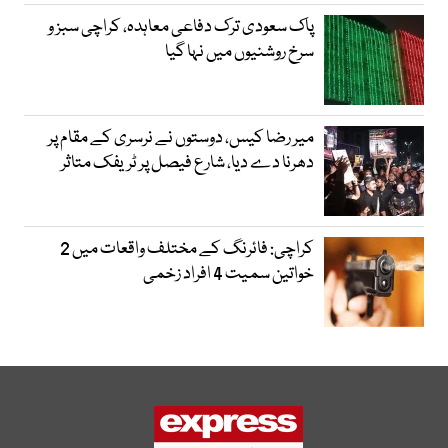
پاک سعودی ترک دفاعی معاہدہ، کراچی سبز و
سرخ روشنیوں میں نہا گیا
میر رضا کیس، دوستوں نے نرسری کے مقام پر
دھرنا دے دیا، شارع فیصل پر ٹریفک متاثر
کراچی: فائرنگ کے مختلف واقعات میں 2
خواتین سمیت 4 افراد زخمی