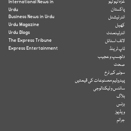
غزہ لہو لہو
International News in
پاکستان
Urdu
Business News in Urdu
انٹر نیشنل
Urdu Magazine
کھیل
Urdu Blogs
انٹرٹینمنٹ
The Express Tribune
لائف اسٹائل
Express Entertainment
ٹاپ ٹرینڈ
دلچسپ و عجیب
صحت
سونے کے نرخ
پیٹرولیم مصنوعات کی قیمتیں
سائنس و ٹیکنالوجی
بلاگ
بزنس
ویڈیوز
جرائم