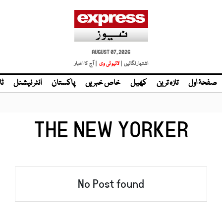
AUGUST 07, 2026
اشتہار لگائیں |
| آج کا اخبار
صفحۂ اول
تازہ ترین
کھیل
خاص خبریں
پاکستان
انٹر نیشنل
ٹا
THE NEW YORKER
No Post found