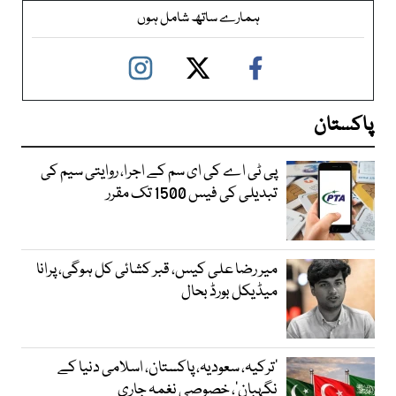
ہمارے ساتھ شامل ہوں
پاکستان
پی ٹی اے کی ای سم کے اجرا، روایتی سیم کی
تبدیلی کی فیس 1500 تک مقرر
میر رضا علی کیس، قبر کشائی کل ہوگی، پرانا
میڈیکل بورڈ بحال
‘ترکیہ، سعودیہ، پاکستان، اسلامی دنیا کے
نگہبان’، خصوصی نغمہ جاری