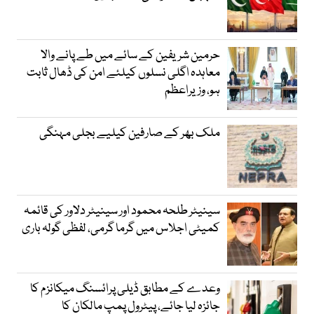
حرمین شریفین کے سائے میں طے پانے والا
معاہدہ اگلی نسلوں کیلئے امن کی ڈھال ثابت
ہو، وزیراعظم
ملک بھر کے صارفین کیلیے بجلی مہنگی
سینیٹر طلحہ محمود اور سینیٹر دلاور کی قائمہ
کمیٹی اجلاس میں گرما گرمی، لفظی گولہ باری
وعدے کے مطابق ڈیلی پرائسنگ میکانزم کا
جائزہ لیا جائے، پیٹرول پمپ مالکان کا