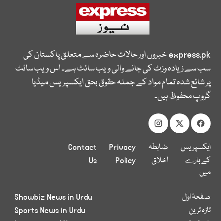
express.pk
خبروں اور حالات حاضرہ سے متعلق پاکستان کی
سب سے زیادہ وزٹ کی جانے والی ویب سائٹ ہے۔ اس ویب سائٹ
پر شائع شدہ تمام مواد کے جملہ حقوق بحق ایکسپریس میڈیا
گروپ محفوظ ہیں۔
ایکسپریس
ضابطہ
Privacy
Contact
کے بارے
اخلاق
Policy
Us
میں
صفحۂ اول
Showbiz News in Urdu
تازہ ترین
Sports News in Urdu