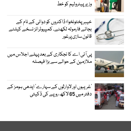
وزیرپیٹرولیم کو خط
خیبرپختونخوا؛ ڈاکٹروں کو دوائی کے نام کے
بجائے فارمولہ لکھنے، کمپیوٹرائز نسخے کیلئے
قانون سازی پرغور
پی آئی اے کا نجکاری کے بعد پہلے اجلاس میں
ملازمین کے حوالے سے بڑا فیصلہ
’غریبوں اور لاوارثوں کے سہارے‘ ایدھی ہومز کے
دفتر میں 65 لاکھ روپے کی ڈکیتی