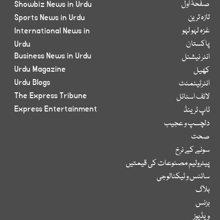
صفحۂ اول
Showbiz News in Urdu
تازہ ترین
Sports News in Urdu
غزہ لہو لہو
International News in
پاکستان
Urdu
Business News in Urdu
انٹر نیشنل
Urdu Magazine
کھیل
Urdu Blogs
انٹرٹینمنٹ
The Express Tribune
لائف اسٹائل
Express Entertainment
ٹاپ ٹرینڈ
دلچسپ و عجیب
صحت
سونے کے نرخ
پیٹرولیم مصنوعات کی قیمتیں
سائنس و ٹیکنالوجی
بلاگ
بزنس
ویڈیوز