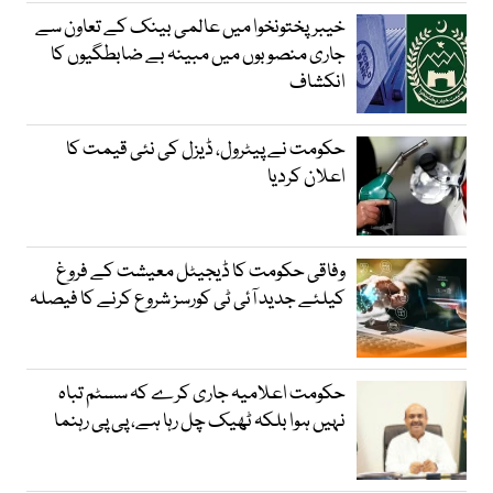
خیبرپختونخوا میں عالمی بینک کے تعاون سے
جاری منصوبوں میں مبینہ بے ضابطگیوں کا
انکشاف
حکومت نے پیٹرول، ڈیزل کی نئی قیمت کا
اعلان کردیا
وفاقی حکومت کا ڈیجیٹل معیشت کے فروغ
کیلئے جدید آئی ٹی کورسز شروع کرنے کا فیصلہ
حکومت اعلامیہ جاری کرے کہ سسٹم تباہ
نہیں ہوا بلکہ ٹھیک چل رہا ہے، پی پی رہنما