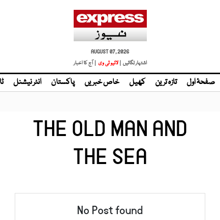
AUGUST 07, 2026
اشتہار لگائیں |
| آج کا اخبار
صفحۂ اول
تازہ ترین
کھیل
خاص خبریں
پاکستان
انٹر نیشنل
ٹا
THE OLD MAN AND
THE SEA
No Post found