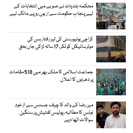
محکمہ بلدیات نے صوبے میں انتخابات کے
لیے پنجاب حکومت سے اربوں روپے مانگ لیے
کراچی یونیورسٹی کی تیز رفتار بس کی
موٹرسائیکل کو ٹکر، 17 سالہ لڑکی جاں بحق
جماعت اسلامی کا ملک بھر میں 510 مقامات
پر دھرنوں کا اعلان
میر رضا کے والد کا چیف جسٹس سے از خود
نوٹس کا مطالبہ، پولیس تفتیش پر سنگین
سوالات اٹھا دیے