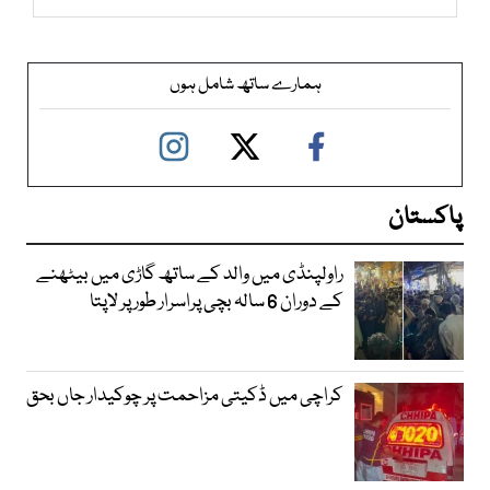
ہمارے ساتھ شامل ہوں
پاکستان
راولپنڈی میں والد کے ساتھ گاڑی میں بیٹھنے
کے دوران 6 سالہ بچی پراسرار طور پر لاپتا
کراچی میں ڈکیتی مزاحمت پر چوکیدار جاں بحق