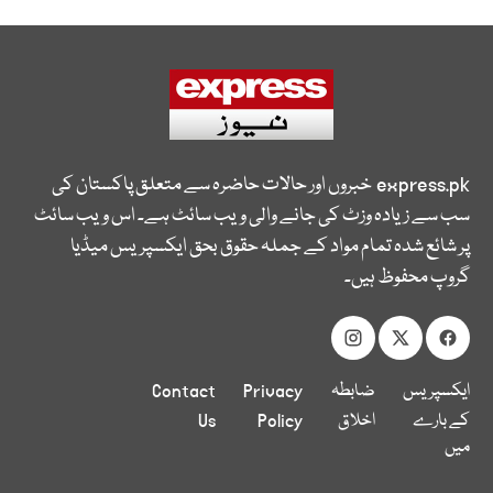
express.pk
خبروں اور حالات حاضرہ سے متعلق پاکستان کی
سب سے زیادہ وزٹ کی جانے والی ویب سائٹ ہے۔ اس ویب سائٹ
پر شائع شدہ تمام مواد کے جملہ حقوق بحق ایکسپریس میڈیا
گروپ محفوظ ہیں۔
ایکسپریس
ضابطہ
Privacy
Contact
کے بارے
اخلاق
Policy
Us
میں