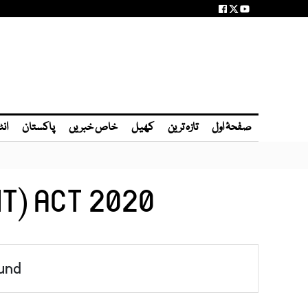
صفحۂ اول
تازہ ترین
کھیل
خاص خبریں
پاکستان
انٹ
T) ACT 2020
und