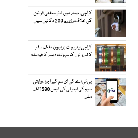
کراچی، صدر میں فائر سیفٹی قوانین
کی خلاف ورزی پر 200 دکانیں سیل
کراچی ایئرپورٹ پر بیرون ملک سفر
کرنے والوں کو سہولت دینے کا فیصلہ
پی ٹی اے کی ای سم کے اجرا، روایتی
سیم کی تبدیلی کی فیس 1500 تک
مقرر