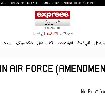
IVE STREAMING
EXPRESS ENTERTAINMENT
CRICKET PAKISTAN
TODAY'S PAPER
AUGUST 08, 2026
اشتہار لگائیں |
| آج کا اخبار
ر نیشنل
ٹاپ ٹرینڈ
انٹرٹینمنٹ
لائف اسٹائل
فیکٹ چیک
صحت
AN AIR FORCE (AMENDMEN
No Post fo