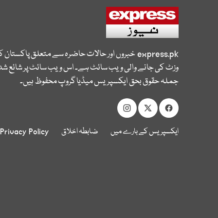
express.pk
خبروں اور حالات حاضرہ سے متعلق پاکستان 
وزٹ کی جانے والی ویب سائٹ ہے۔ اس ویب سائٹ پر شائع شدہ
جملہ حقوق بحق ایکسپریس میڈیا گروپ محفوظ ہیں۔
ایکسپریس کے بارے میں
ضابطہ اخلاق
Privacy Policy