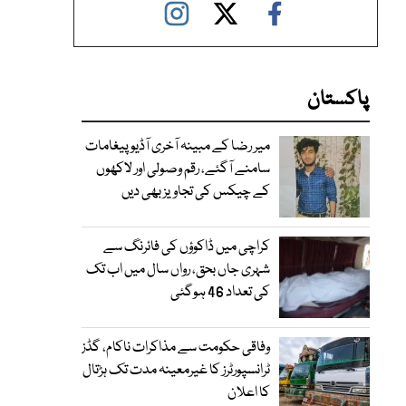
پاکستان
میر رضا کے مبینہ آخری آڈیو پیغامات
سامنے آگئے، رقم وصولی اور لاکھوں
کے چیکس کی تجاویز بھی دیں
کراچی میں ڈاکوؤں کی فائرنگ سے
شہری جاں بحق، رواں سال میں اب تک
کی تعداد 46 ہوگئی
وفاقی حکومت سے مذاکرات ناکام، گڈز
ٹرانسپورٹرز کا غیرمعینہ مدت تک ہڑتال
کا اعلان