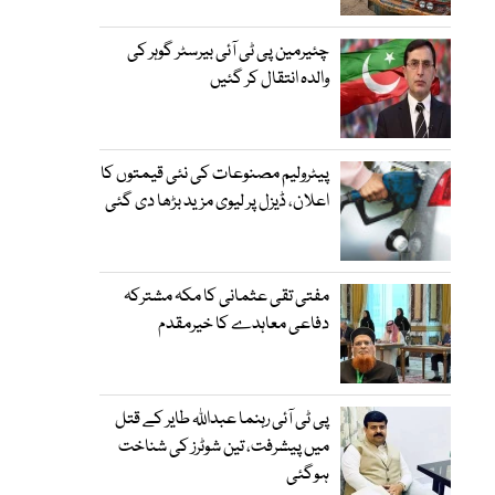
چئیرمین پی ٹی آئی بیرسٹر گوہر کی
والدہ انتقال کر گئیں
پیٹرولیم مصنوعات کی نئی قیمتوں کا
اعلان، ڈیزل پر لیوی مزید بڑھا دی گئی
مفتی تقی عثمانی کا مکہ مشترکہ
دفاعی معاہدے کا خیرمقدم
پی ٹی آئی رہنما عبداللہ طایر کے قتل
میں پیشرفت، تین شوٹرز کی شناخت
ہوگئی