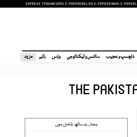
EXPRESS TRIBUNE
URDU E-PAPER
ENGLISH E-PAPER
SINDHI E-PAPER
L
دلچسپ و عجیب
سائنس و ٹیکنالوجی
بزنس
رائے
مزید
THE PAKIST
ہمارے ساتھ شامل ہوں