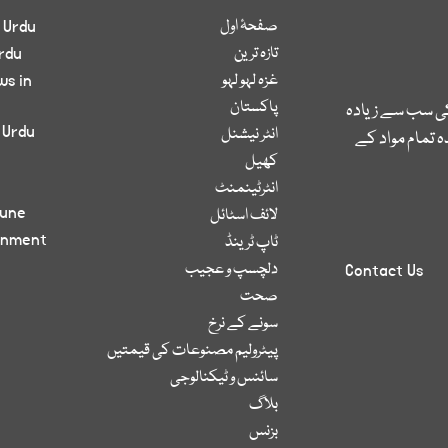
صفحۂ اول
 Urdu
تازہ ترین
rdu
غزہ لہو لہو
ws in
پاکستان
کی سب سے زیادہ
 Urdu
انٹر نیشنل
 تمام مواد کے
کھیل
انٹرٹینمنٹ
bune
لائف اسٹائل
inment
ٹاپ ٹرینڈ
دلچسپ و عجیب
Contact Us
صحت
سونے کے نرخ
پیٹرولیم مصنوعات کی قیمتیں
سائنس و ٹیکنالوجی
بلاگ
بزنس