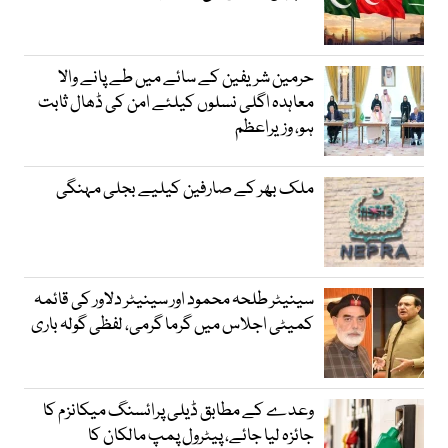
حرمین شریفین کے سائے میں طے پانے والا
معاہدہ اگلی نسلوں کیلئے امن کی ڈھال ثابت
ہو، وزیراعظم
ملک بھر کے صارفین کیلیے بجلی مہنگی
سینیٹر طلحہ محمود اور سینیٹر دلاور کی قائمہ
کمیٹی اجلاس میں گرما گرمی، لفظی گولہ باری
وعدے کے مطابق ڈیلی پرائسنگ میکانزم کا
جائزہ لیا جائے، پیٹرول پمپ مالکان کا