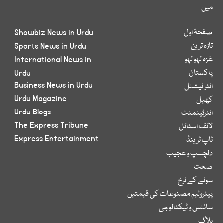
میں
صفحۂ اول
Showbiz News in Urdu
تازہ ترین
Sports News in Urdu
غزہ لہو لہو
International News in
پاکستان
Urdu
Business News in Urdu
انٹر نیشنل
Urdu Magazine
کھیل
Urdu Blogs
انٹرٹینمنٹ
The Express Tribune
لائف اسٹائل
Express Entertainment
ٹاپ ٹرینڈ
دلچسپ و عجیب
صحت
سونے کے نرخ
پیٹرولیم مصنوعات کی قیمتیں
سائنس و ٹیکنالوجی
بلاگ