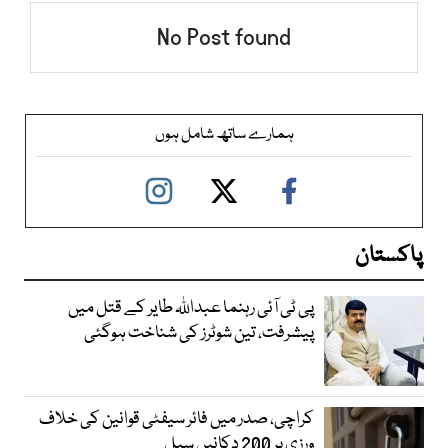
No Post found
ہمارے ساتھ شامل ہوں
پاکستان
پی ٹی آئی رہنما عبداللہ طایر کے قتل میں
پیشرفت، تین شوٹرز کی شناخت ہوگئی
کراچی، صدر میں فائر سیفٹی قوانین کی خلاف
ورزی پر 200 دکانیں سیل