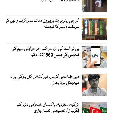
کراچی ایئرپورٹ پر بیرون ملک سفر کرنے والوں کو
سہولت دینے کا فیصلہ
پی ٹی اے کی ای سم کے اجرا، روایتی سیم کی
تبدیلی کی فیس 1500 تک مقرر
میر رضا علی کیس، قبر کشائی کل ہوگی، پرانا
میڈیکل بورڈ بحال
‘ترکیہ، سعودیہ، پاکستان، اسلامی دنیا کے
نگہبان’، خصوصی نغمہ جاری