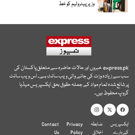
وزیرپیٹرولیم کو خط
express.pk
خبروں اور حالات حاضرہ سے متعلق پاکستان کی
سب سے زیادہ وزٹ کی جانے والی ویب سائٹ ہے۔ اس ویب سائٹ
پر شائع شدہ تمام مواد کے جملہ حقوق بحق ایکسپریس میڈیا
گروپ محفوظ ہیں۔
ایکسپریس
ضابطہ
Privacy
Contact
کے بارے
اخلاق
Policy
Us