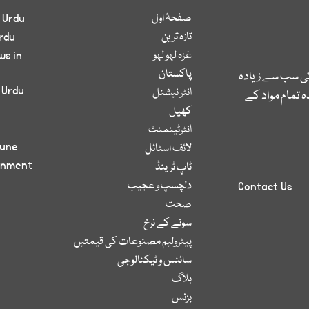
صفحۂ اول
 Urdu
تازہ ترین
rdu
غزہ لہو لہو
ws in
پاکستان
کی سب سے زیادہ
 Urdu
انٹر نیشنل
 تمام مواد کے
کھیل
انٹرٹینمنٹ
bune
لائف اسٹائل
inment
ٹاپ ٹرینڈ
دلچسپ و عجیب
Contact Us
صحت
سونے کے نرخ
پیٹرولیم مصنوعات کی قیمتیں
سائنس و ٹیکنالوجی
بلاگ
بزنس