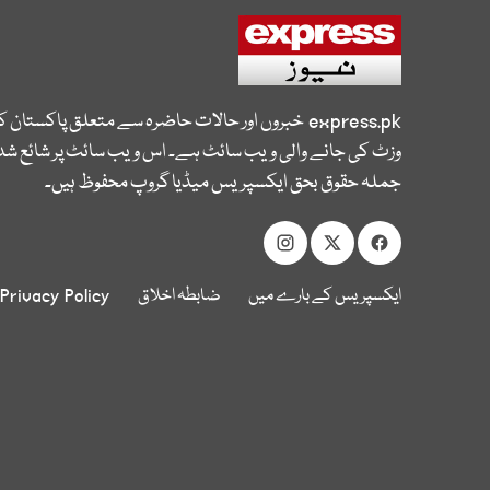
express.pk
خبروں اور حالات حاضرہ سے متعلق پاکستان 
وزٹ کی جانے والی ویب سائٹ ہے۔ اس ویب سائٹ پر شائع شدہ
جملہ حقوق بحق ایکسپریس میڈیا گروپ محفوظ ہیں۔
ایکسپریس کے بارے میں
ضابطہ اخلاق
Privacy Policy