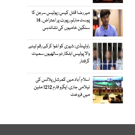
میر رضا قتل کیس: پولیس سرجن کا
پوسٹ مارٹم رپورٹ پر اعتراض، 14
سنگین خامیوں کی نشاندہی
راولپنڈی: شہری کو اغوا کرکے رقم لینے
والا پولیس اہلکار دو ساتھیوں سمیت
گرفتار
اسلام آباد میں کمرشل پلاٹس کی
نیلامی جاری، ایگرو فارم 1212 ملین
میں فروخت