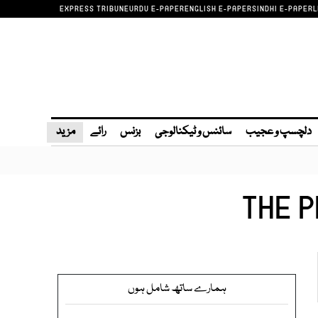
EXPRESS TRIBUNE
URDU E-PAPER
ENGLISH E-PAPER
SINDHI E-PAPER
L
دلچسپ و عجیب
سائنس و ٹیکنالوجی
بزنس
رائے
مزید
THE P
ہمارے ساتھ شامل ہوں