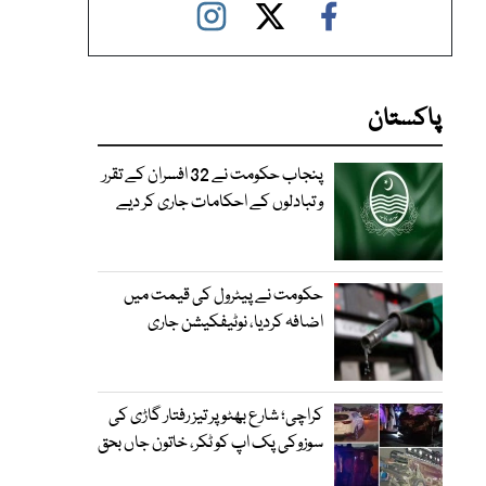
پاکستان
پنجاب حکومت نے 32 افسران کے تقرر
و تبادلوں کے احکامات جاری کر دیے
حکومت نے پیٹرول کی قیمت میں
اضافہ کردیا، نوٹیفکیشن جاری
کراچی؛ شارع بھٹو پر تیز رفتار گاڑی کی
سوزوکی پک اپ کو ٹکر، خاتون جاں بحق