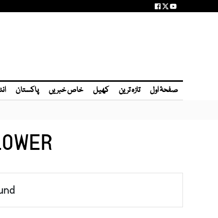
صفحۂ اول
تازہ ترین
کھیل
خاص خبریں
پاکستان
انٹ
FLOWER
und