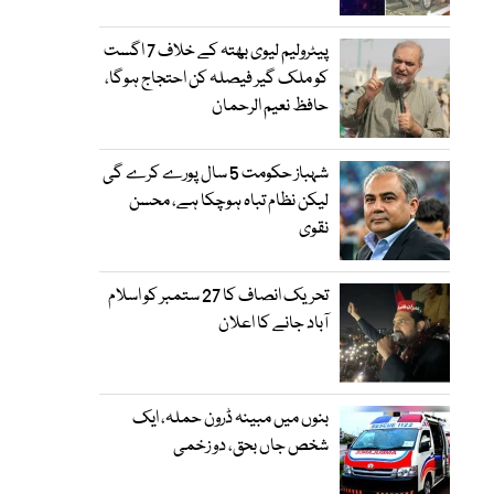
پیٹرولیم لیوی بھتہ کے خلاف 7 اگست
کو ملک گیر فیصلہ کن احتجاج ہوگا،
حافظ نعیم الرحمان
شہباز حکومت 5 سال پورے کرے گی
لیکن نظام تباہ ہوچکا ہے، محسن
نقوی
تحریک انصاف کا 27 ستمبر کو اسلام
آباد جانے کا اعلان
بنوں میں مبینہ ڈرون حملہ، ایک
شخص جاں بحق، دو زخمی