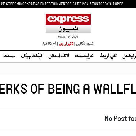
IVE STREAMING
EXPRESS ENTERTAINMENT
CRICKET PAKISTAN
TODAY'S PAPER
AUGUST 06, 2026
اشتہار لگائیں |
| آج کا اخبار
ر نیشنل
ٹاپ ٹرینڈ
انٹرٹینمنٹ
لائف اسٹائل
فیکٹ چیک
صحت
ERKS OF BEING A WALL
No Post fo