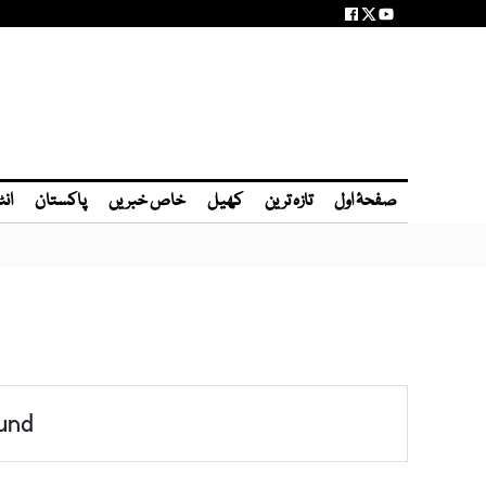
صفحۂ اول
تازہ ترین
کھیل
خاص خبریں
پاکستان
انٹ
und