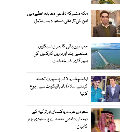
مکہ مشترکہ دفاعی معاہدہ خطے میں
امن کی تاریخی دستاویز ہے، بلاول
حب میں پانی کا بحران؛سیکڑوں
صنعتیں بند اور ہزاروں کارکنوں کی
بیروزگاری کے خدشات
ارشد چائے والا نے پاسپورٹ تجدید
کیلئے اسلام آباد ہائیکورٹ سے رجوع
کرلیا
سعودی عرب، پاکستان اور ترکیہ کے
درمیان دفاعی معاہدے پر سعودی وزیر
کا بیان