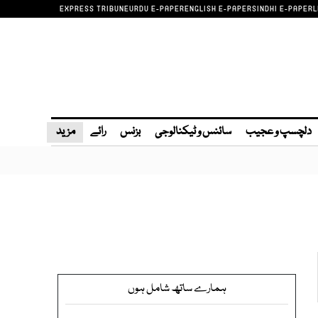
EXPRESS TRIBUNE
URDU E-PAPER
ENGLISH E-PAPER
SINDHI E-PAPER
L
دلچسپ و عجیب
سائنس و ٹیکنالوجی
بزنس
رائے
مزید
ہمارے ساتھ شامل ہوں