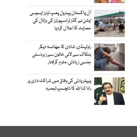
آل پاکستان پیٹرول پمپ اونرز ایسوسی
ایشن نے گڈز ٹرانسپورٹرز کی ہڑتال کی
حمایت کا اعلان کردیا
راولپنڈی: شادی کا جھانسہ دیکر
بنکاک سے لائی خاتون سے زبردستی
جنسی زیادتی، ملزم گرفتار
پیپلز پارٹی کی وفاق میں شراکت داری پر
رانا ثنا اللہ کا دلچسپ تبصرہ