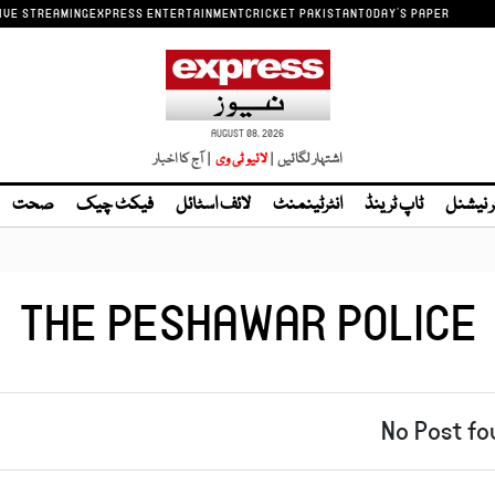
IVE STREAMING
EXPRESS ENTERTAINMENT
CRICKET PAKISTAN
TODAY'S PAPER
AUGUST 08, 2026
اشتہار لگائیں |
| آج کا اخبار
ر نیشنل
ٹاپ ٹرینڈ
انٹرٹینمنٹ
لائف اسٹائل
فیکٹ چیک
صحت
THE PESHAWAR POLICE
No Post fo