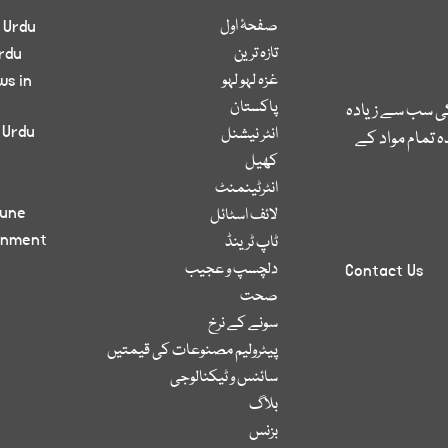
صفحۂ اول
 Urdu
تازہ ترین
rdu
غزہ لہو لہو
ws in
پاکستان
کی سب سے زیادہ
 Urdu
انٹر نیشنل
 تمام مواد کے
کھیل
انٹرٹینمنٹ
bune
لائف اسٹائل
inment
ٹاپ ٹرینڈ
دلچسپ و عجیب
Contact Us
صحت
سونے کے نرخ
پیٹرولیم مصنوعات کی قیمتیں
سائنس و ٹیکنالوجی
بلاگ
بزنس