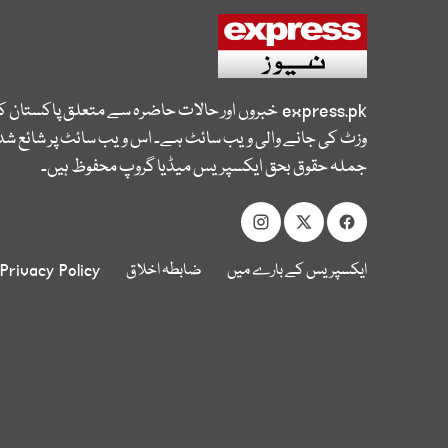
express.pk
خبروں اور حالات حاضرہ سے متعلق پاکستان 
وزٹ کی جانے والی ویب سائٹ ہے۔ اس ویب سائٹ پر شائع شدہ
جملہ حقوق بحق ایکسپریس میڈیا گروپ محفوظ ہیں۔
ایکسپریس کے بارے میں
ضابطہ اخلاق
Privacy Policy