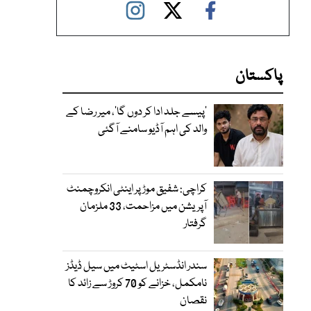
پاکستان
’پیسے جلد ادا کر دوں گا‘، میر رضا کے
والد کی اہم آڈیو سامنے آگئی
کراچی: شفیق موڑ پر اینٹی انکروچمنٹ
آپریشن میں مزاحمت، 33 ملزمان
گرفتار
سندر انڈسٹریل اسٹیٹ میں سیل ڈیڈز
نامکمل، خزانے کو 70 کروڑ سے زائد کا
نقصان