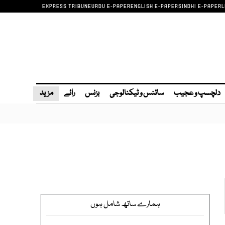
EXPRESS TRIBUNE
URDU E-PAPER
ENGLISH E-PAPER
SINDHI E-PAPER
L
دلچسپ و عجیب
سائنس و ٹیکنالوجی
بزنس
رائے
مزید
ہمارے ساتھ شامل ہوں