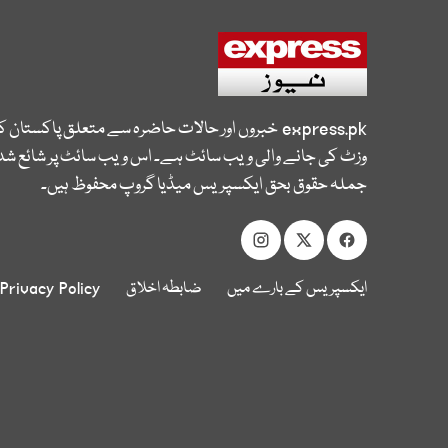
express.pk
خبروں اور حالات حاضرہ سے متعلق پاکستان 
وزٹ کی جانے والی ویب سائٹ ہے۔ اس ویب سائٹ پر شائع شدہ
جملہ حقوق بحق ایکسپریس میڈیا گروپ محفوظ ہیں۔
ایکسپریس کے بارے میں
ضابطہ اخلاق
Privacy Policy