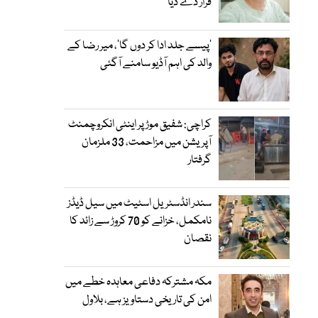
قرار دے دیا
’پیسے جلد ادا کر دوں گا‘، میر رضا کے
والد کی اہم آڈیو سامنے آگئی
کراچی: شفیق موڑ پر اینٹی انکروچمنٹ
آپریشن میں مزاحمت، 33 ملزمان
گرفتار
سندر انڈسٹریل اسٹیٹ میں سیل ڈیڈز
نامکمل، خزانے کو 70 کروڑ سے زائد کا
نقصان
مکہ مشترکہ دفاعی معاہدہ خطے میں
امن کی تاریخی دستاویز ہے، بلاول