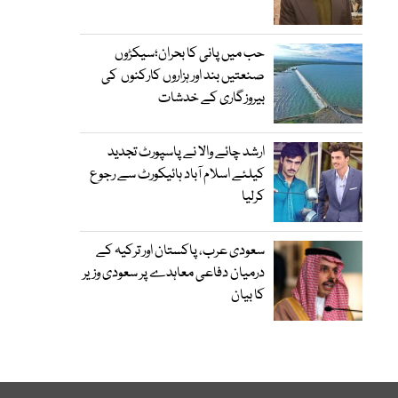
حب میں پانی کا بحران؛سیکڑوں
صنعتیں بند اور ہزاروں کارکنوں کی
بیروزگاری کے خدشات
ارشد چائے والا نے پاسپورٹ تجدید
کیلئے اسلام آباد ہائیکورٹ سے رجوع
کرلیا
سعودی عرب، پاکستان اور ترکیہ کے
درمیان دفاعی معاہدے پر سعودی وزیر
کا بیان