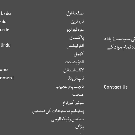
صفحۂ اول
 Urdu
تازہ ترین
rdu
غزہ لہو لہو
ws in
پاکستان
کی سب سے زیادہ
 Urdu
انٹر نیشنل
 تمام مواد کے
کھیل
انٹرٹینمنٹ
bune
لائف اسٹائل
inment
ٹاپ ٹرینڈ
دلچسپ و عجیب
Contact Us
صحت
سونے کے نرخ
پیٹرولیم مصنوعات کی قیمتیں
سائنس و ٹیکنالوجی
بلاگ