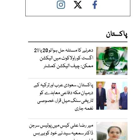
پاکستان
دھرنے کا مسئلہ حل ہوا تو 20 یا 21
اگست کو راولاکوٹ میں الیکشن
ممکن: چیف الیکشن کمشنر
پاکستان، سعودی عرب اور ترکیہ کے
درمیان مکہ دفاعی معاہدے کو
تاریخی سنگ میل قرار، خصوصی
نغمہ جاری
میر رضا علی کیس میں پولیس سرجن
ڈاکٹر سمعیہ سید نے خود کو بے بس