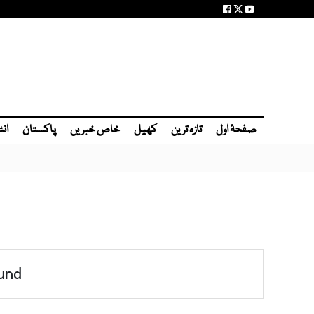
صفحۂ اول
تازہ ترین
کھیل
خاص خبریں
پاکستان
انٹ
und