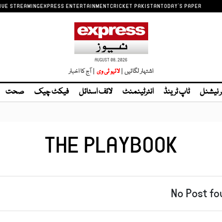
IVE STREAMING
EXPRESS ENTERTAINMENT
CRICKET PAKISTAN
TODAY'S PAPER
AUGUST 08, 2026
اشتہار لگائیں |
لائیو ٹی وی
| آج کا اخبار
ر نیشنل
ٹاپ ٹرینڈ
انٹرٹینمنٹ
لائف اسٹائل
فیکٹ چیک
صحت
THE PLAYBOOK
No Post fo