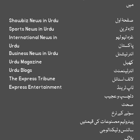
میں
صفحۂ اول
Showbiz News in Urdu
تازہ ترین
Sports News in Urdu
غزہ لہو لہو
International News in
پاکستان
Urdu
Business News in Urdu
انٹر نیشنل
Urdu Magazine
کھیل
Urdu Blogs
انٹرٹینمنٹ
The Express Tribune
لائف اسٹائل
Express Entertainment
ٹاپ ٹرینڈ
دلچسپ و عجیب
صحت
سونے کے نرخ
پیٹرولیم مصنوعات کی قیمتیں
سائنس و ٹیکنالوجی
بلاگ