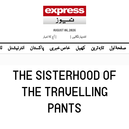
AUGUST 06, 2026
اشتہار لگائیں |
لائیو ٹی وی
| آج کا اخبار
صفحۂ اول
تازہ ترین
کھیل
خاص خبریں
پاکستان
انٹر نیشنل
ٹا
THE SISTERHOOD OF
THE TRAVELLING
PANTS