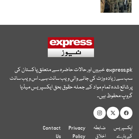
express.pk
خبروں اور حالات حاضرہ سے متعلق پاکستان کی
سب سے زیادہ وزٹ کی جانے والی ویب سائٹ ہے۔ اس ویب سائٹ
پر شائع شدہ تمام مواد کے جملہ حقوق بحق ایکسپریس میڈیا
گروپ محفوظ ہیں۔
ایکسپریس
ضابطہ
Privacy
Contact
کے بارے
اخلاق
Policy
Us