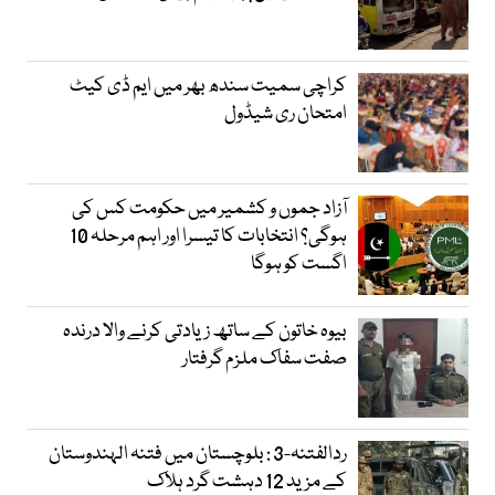
کراچی سمیت سندھ بھر میں ایم ڈی کیٹ
امتحان ری شیڈول
آزاد جموں و کشمیر میں حکومت کس کی
ہوگی؟ انتخابات کا تیسرا اور اہم مرحلہ 10
اگست کو ہوگا
بیوہ خاتون کے ساتھ زیادتی کرنے والا درندہ
صفت سفاک ملزم گرفتار
ردالفتنہ-3 : بلوچستان میں فتنہ الہندوستان
کے مزید 12 دہشت گرد ہلاک