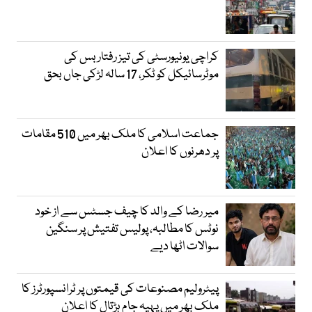
کراچی یونیورسٹی کی تیز رفتار بس کی
موٹرسائیکل کو ٹکر، 17 سالہ لڑکی جاں بحق
جماعت اسلامی کا ملک بھر میں 510 مقامات
پر دھرنوں کا اعلان
میر رضا کے والد کا چیف جسٹس سے از خود
نوٹس کا مطالبہ، پولیس تفتیش پر سنگین
سوالات اٹھا دیے
پیٹرولیم مصنوعات کی قیمتوں پر ٹرانسپورٹرز کا
ملک بھر میں پہیہ جام ہڑتال کا اعلان