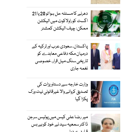
دھرنے کا مسئلہ حل ہوا تو 20 یا 21
اگست کو راولاکوٹ میں الیکشن
ممکن: چیف الیکشن کمشنر
پاکستان، سعودی عرب اور ترکیہ کے
درمیان مکہ دفاعی معاہدے کو
تاریخی سنگ میل قرار، خصوصی
نغمہ جاری
وزارت خارجہ سے دستاویزات کی
تصدیق کروانے والا غیرقانونی نیٹ ورک
پکڑا گیا
میر رضا علی کیس میں پولیس سرجن
ڈاکٹر سمعیہ سید نے خود کو بے بس