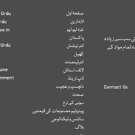
صفحۂ اول
 Urdu
تازہ ترین
rdu
غزہ لہو لہو
ws in
پاکستان
کی سب سے زیادہ
 Urdu
انٹر نیشنل
 تمام مواد کے
کھیل
انٹرٹینمنٹ
bune
لائف اسٹائل
inment
ٹاپ ٹرینڈ
دلچسپ و عجیب
Contact Us
صحت
سونے کے نرخ
پیٹرولیم مصنوعات کی قیمتیں
سائنس و ٹیکنالوجی
بلاگ