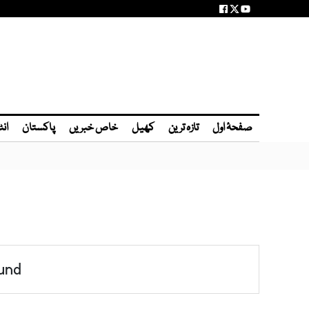
صفحۂ اول
تازہ ترین
کھیل
خاص خبریں
پاکستان
انٹ
und