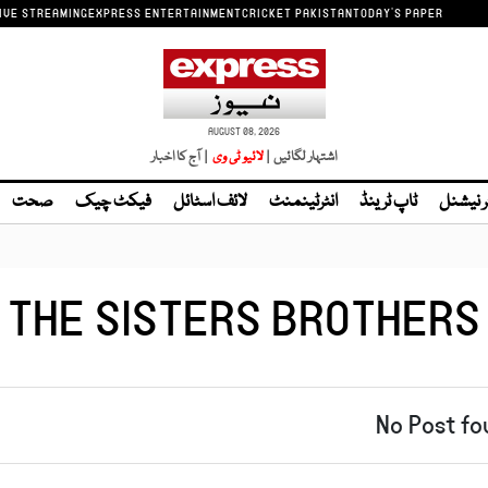
IVE STREAMING
EXPRESS ENTERTAINMENT
CRICKET PAKISTAN
TODAY'S PAPER
AUGUST 08, 2026
اشتہار لگائیں |
| آج کا اخبار
ر نیشنل
ٹاپ ٹرینڈ
انٹرٹینمنٹ
لائف اسٹائل
فیکٹ چیک
صحت
THE SISTERS BROTHERS
No Post fo