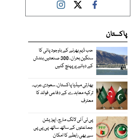
پاکستان
حب ڈیم بھرنے کے باوجود پانی کا
سنگین بحران، 300 صنعتیں بندش
کے دہانے پر پہنچ گئیں
بھارتی میڈیا پاکستان، سعودی عرب،
ترکیہ معاہدے کے دفاعی فوائد کا
معترف
پی ٹی آئی لانگ مارچ، اپوزیشن
جماعتوں کے ساتھ ساتھ پی پی پی
سے بھی رابطے کا امکان