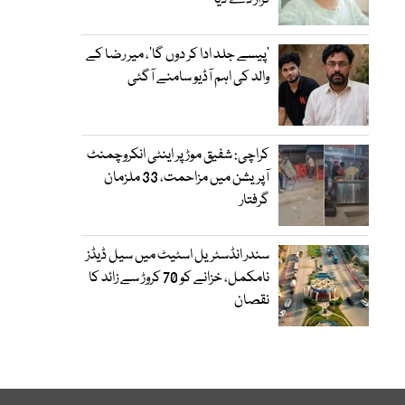
قرار دے دیا
’پیسے جلد ادا کر دوں گا‘، میر رضا کے
والد کی اہم آڈیو سامنے آگئی
کراچی: شفیق موڑ پر اینٹی انکروچمنٹ
آپریشن میں مزاحمت، 33 ملزمان
گرفتار
سندر انڈسٹریل اسٹیٹ میں سیل ڈیڈز
نامکمل، خزانے کو 70 کروڑ سے زائد کا
نقصان