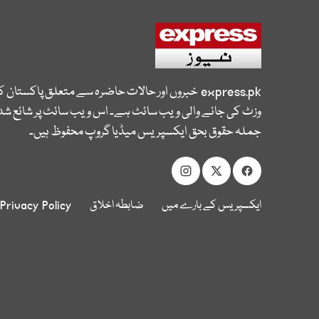
express.pk
خبروں اور حالات حاضرہ سے متعلق پاکستان 
وزٹ کی جانے والی ویب سائٹ ہے۔ اس ویب سائٹ پر شائع شدہ
جملہ حقوق بحق ایکسپریس میڈیا گروپ محفوظ ہیں۔
ایکسپریس کے بارے میں
ضابطہ اخلاق
Privacy Policy