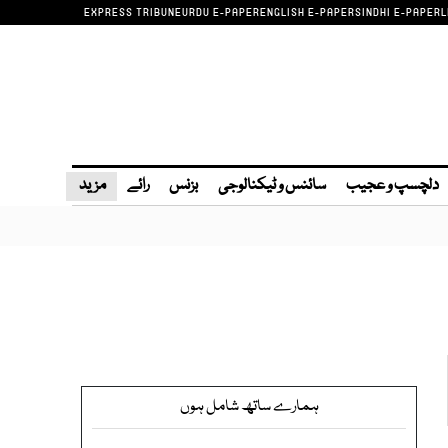
EXPRESS TRIBUNE
URDU E-PAPER
ENGLISH E-PAPER
SINDHI E-PAPER
L
دلچسپ و عجیب
سائنس و ٹیکنالوجی
بزنس
رائے
مزید
ہمارے ساتھ شامل ہوں