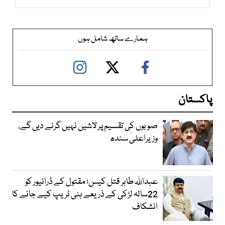
ہمارے ساتھ شامل ہوں
پاکستان
صوبوں کی تقسیم پر لاشیں نہیں گرنے دیں گے،
وزیراعلیٰ سندھ
عبداللہ طاہر قتل کیس؛ مقتول کے ڈرائیور کو
22سالہ لڑکی کے ذریعے ہنی ٹریپ کیے جانے کا
انشکاف