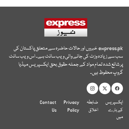
express.pk
خبروں اور حالات حاضرہ سے متعلق پاکستان کی
سب سے زیادہ وزٹ کی جانے والی ویب سائٹ ہے۔ اس ویب سائٹ
پر شائع شدہ تمام مواد کے جملہ حقوق بحق ایکسپریس میڈیا
گروپ محفوظ ہیں۔
ایکسپریس
ضابطہ
Privacy
Contact
کے بارے
اخلاق
Policy
Us
میں