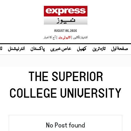
AUGUST 06, 2026
اشتہار لگائیں |
لائیو ٹی وی
| آج کا اخبار
صفحۂ اول
تازہ ترین
کھیل
خاص خبریں
پاکستان
انٹر نیشنل
ٹا
THE SUPERIOR
COLLEGE UNIVERSITY
No Post found