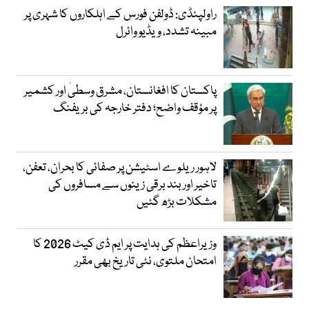
راولپنڈی: ڈولفن فورس کے اہلکاروں کا شہری پر
مبینہ تشدد، ویڈیو وائرل
پاکستان کا افغانستان، مشرق وسطیٰ اور کشمیر
پر مؤقف واضح؛ دفتر خارجہ کی بریفنگ
لاہور ریلوے اسٹیشن پر صفائی کا بحران، تعفن،
تاخیر اور بند برقی زینوں سے مسافروں کی
مشکلات بڑھ گئیں
وزیراعظم کی ہدایت پر ایم ڈی کیٹ 2026 کا
امتحان ملتوی، نئی تاریخ بھی مقرر