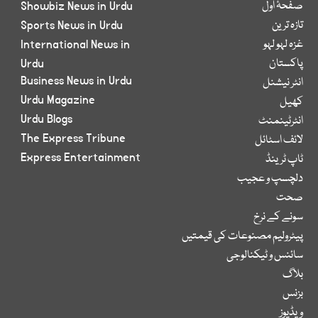
صفحۂ اول
Showbiz News in Urdu
تازہ ترین
Sports News in Urdu
غزہ لہو لہو
International News in
پاکستان
Urdu
Business News in Urdu
انٹر نیشنل
Urdu Magazine
کھیل
Urdu Blogs
انٹرٹینمنٹ
The Express Tribune
لائف اسٹائل
Express Entertainment
ٹاپ ٹرینڈ
دلچسپ و عجیب
صحت
سونے کے نرخ
پیٹرولیم مصنوعات کی قیمتیں
سائنس و ٹیکنالوجی
بلاگ
بزنس
ویڈیوز