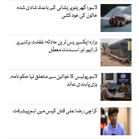
لاہور؛ گھریلو پریشانی کے باعث شادی شدہ
خاتون کی خودکشی
ہزارہ ایکسپریس ٹرین حادثہ؛ غفلت برتنے پر
ڈرائیور اور اسسٹنٹ معطل
لاہور پولیس کا خواتین سے متعلق نیا حکم نامہ،
بڑی پابندی عائد
کراچی: رضا علی قتل کیس میں اہم پیشرفت