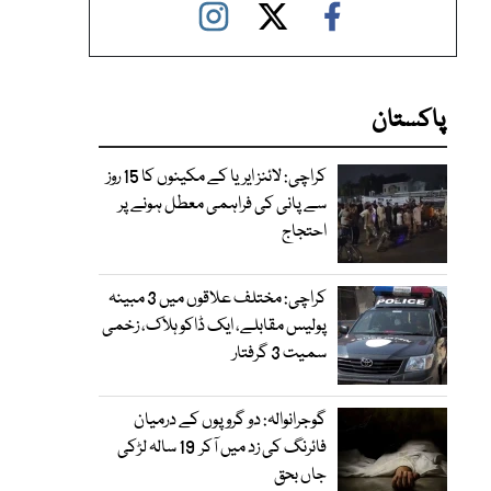
پاکستان
کراچی: لائنز ایریا کے مکینوں کا 15 روز
سے پانی کی فراہمی معطل ہونے پر
احتجاج
کراچی: مختلف علاقوں میں 3 مبینہ
پولیس مقابلے، ایک ڈاکو ہلاک، زخمی
سمیت 3 گرفتار
گوجرانوالہ: دو گروپوں کے درمیان
فائرنگ کی زد میں آکر 19 سالہ لڑکی
جاں بحق