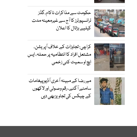
حکومت سے مذاکرات ناکام،گڈز
ٹرانسپورٹرز کا آج سے غیرمعینہ مدت
کیلیے ہڑتال کا اعلان
کراچی: تجاوزات کے خلاف آپریشن،
مشتعل افراد کا انتظامیہ پر حملہ، ایس
ایچ او سمیت کئی زخمی
میر رضا کے مبینہ آخری آڈیو پیغامات
سامنے آگئے، رقم وصولی اور لاکھوں
کے چیکس کی تجاویز بھی دیں