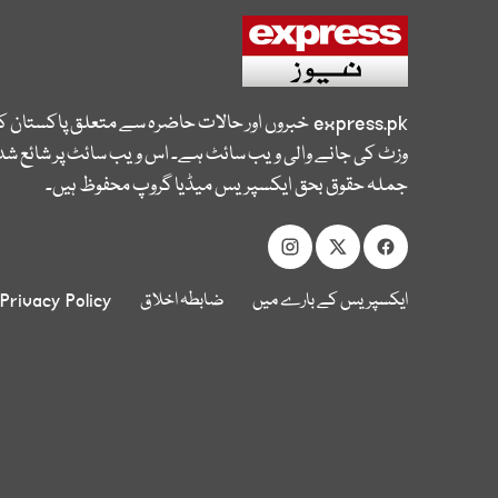
express.pk
خبروں اور حالات حاضرہ سے متعلق پاکستان 
وزٹ کی جانے والی ویب سائٹ ہے۔ اس ویب سائٹ پر شائع شدہ
جملہ حقوق بحق ایکسپریس میڈیا گروپ محفوظ ہیں۔
ایکسپریس کے بارے میں
ضابطہ اخلاق
Privacy Policy