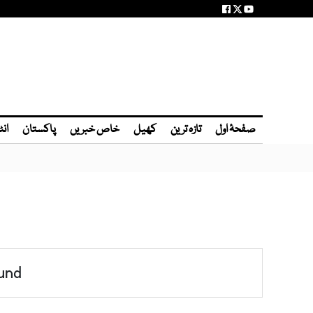
صفحۂ اول
تازہ ترین
کھیل
خاص خبریں
پاکستان
انٹ
und