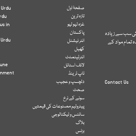
صفحۂ اول
 Urdu
تازہ ترین
rdu
غزہ لہو لہو
ws in
پاکستان
کی سب سے زیادہ
 Urdu
انٹر نیشنل
 تمام مواد کے
کھیل
انٹرٹینمنٹ
bune
لائف اسٹائل
inment
ٹاپ ٹرینڈ
دلچسپ و عجیب
Contact Us
صحت
سونے کے نرخ
پیٹرولیم مصنوعات کی قیمتیں
سائنس و ٹیکنالوجی
بلاگ
بزنس