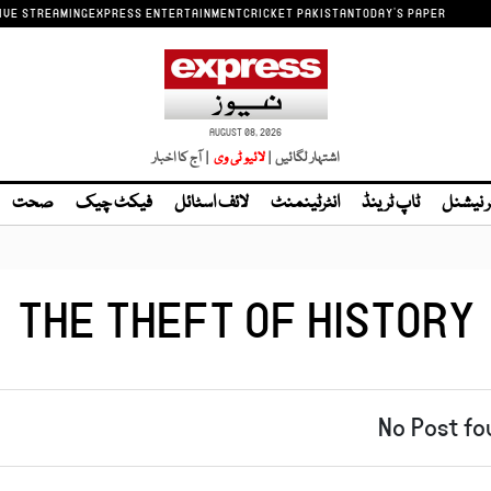
IVE STREAMING
EXPRESS ENTERTAINMENT
CRICKET PAKISTAN
TODAY'S PAPER
AUGUST 08, 2026
اشتہار لگائیں |
لائیو ٹی وی
| آج کا اخبار
ر نیشنل
ٹاپ ٹرینڈ
انٹرٹینمنٹ
لائف اسٹائل
فیکٹ چیک
صحت
THE THEFT OF HISTORY
No Post fo