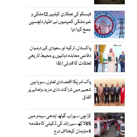
فیسکو کی نجکاری کیلیے 12ملکی و
غیر ملکی کمپنیوں نے اظہارِ دلچسپی
جمع کروا دیا
پاکستان، ترکیہ اور سعودی کے درمیان
دفاعی معاہدہ دہائیوں پر محیط تاریخی
تعلقات کا قدرتی ارتقا
پاک امریکا اقتصادی تعاون، سویا بین
شعبے میں شراکت داری مزید بڑھانے پر
اتفاق
کراچی: سہراب گوٹھ ایدھی سینٹر میں
65لاکھ سے زائد کی ڈکیتی کا مقدمہ
4 ملزمان کیخلاف درج