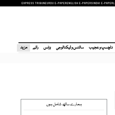
EXPRESS TRIBUNE
URDU E-PAPER
ENGLISH E-PAPER
SINDHI E-PAPER
L
دلچسپ و عجیب
سائنس و ٹیکنالوجی
بزنس
رائے
مزید
ہمارے ساتھ شامل ہوں