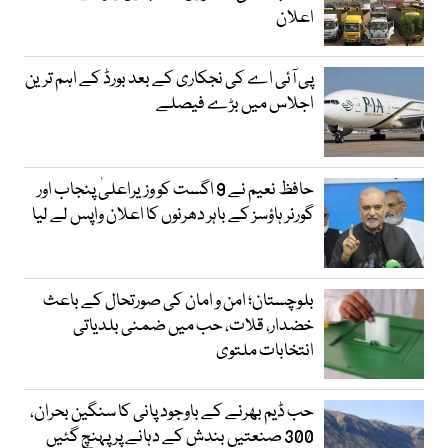
اعلان
پی آئی اے کی نجکاری کے بعد بورڈ کے اہم ترین
اجلاس میں بڑے فیصلے
حافظ نعیم نے 9 اگست کو وزیراعلیٰ پنجاب اور
گورنر ہاؤسز کے باہر دھرنوں کا اعلان واپس لے لیا
بلوچستان؛ امن و امان کی صورتحال کے باعث
خضدار، قلات، حب میں ضمنی بلدیاتی
انتخابات ملتوی
حب ڈیم بھرنے کے باوجود پانی کا سنگین بحران،
300 صنعتیں بندش کے دہانے پر پہنچ گئیں