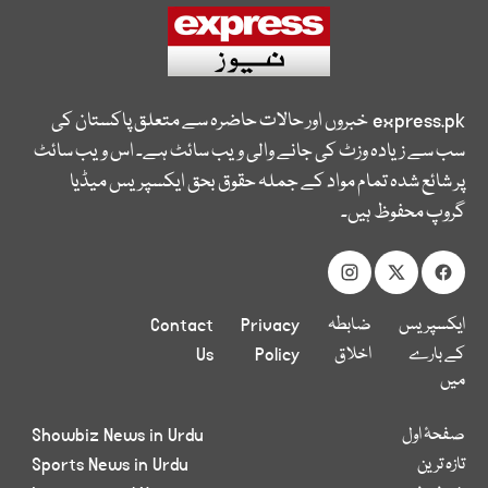
express.pk
خبروں اور حالات حاضرہ سے متعلق پاکستان کی
سب سے زیادہ وزٹ کی جانے والی ویب سائٹ ہے۔ اس ویب سائٹ
پر شائع شدہ تمام مواد کے جملہ حقوق بحق ایکسپریس میڈیا
گروپ محفوظ ہیں۔
ایکسپریس
ضابطہ
Privacy
Contact
کے بارے
اخلاق
Policy
Us
میں
صفحۂ اول
Showbiz News in Urdu
تازہ ترین
Sports News in Urdu