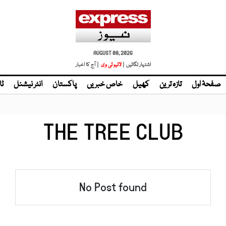
AUGUST 08, 2026
اشتہار لگائیں |
لائیو ٹی وی
| آج کا اخبار
صفحۂ اول
تازہ ترین
کھیل
خاص خبریں
پاکستان
انٹر نیشنل
ٹا
THE TREE CLUB
No Post found