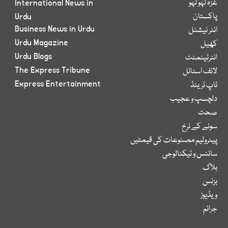
غزہ لہو لہو
International News in
پاکستان
Urdu
Business News in Urdu
انٹر نیشنل
Urdu Magazine
کھیل
Urdu Blogs
انٹرٹینمنٹ
The Express Tribune
لائف اسٹائل
Express Entertainment
ٹاپ ٹرینڈ
دلچسپ و عجیب
صحت
سونے کے نرخ
پیٹرولیم مصنوعات کی قیمتیں
سائنس و ٹیکنالوجی
بلاگ
بزنس
ویڈیوز
جرائم