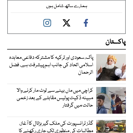
ہمارے ساتھ شامل ہوں
پاکستان
پاک، سعودی اور ترکیہ کا مشترکہ دفاعی معاہدہ
اسلامی اتحاد کی جانب اہم پیشرفت ہے، فضل
الرحمان
کراچی میں ماں بیٹے سے لوٹ مار کرنے والا
مبینہ ڈکیت پولیس مقابلے کے بعد زخمی
حالت میں گرفتار
گڈز ٹرانسپورٹ کی ملک گیر ہڑتال کا آغاز،
مطالبات کی منظوری تک جاری رکھنے کا