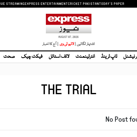
IVE STREAMING
EXPRESS ENTERTAINMENT
CRICKET PAKISTAN
TODAY'S PAPER
AUGUST 07, 2026
اشتہار لگائیں |
لائیو ٹی وی
| آج کا اخبار
ر نیشنل
ٹاپ ٹرینڈ
انٹرٹینمنٹ
لائف اسٹائل
فیکٹ چیک
صحت
THE TRIAL
No Post fo