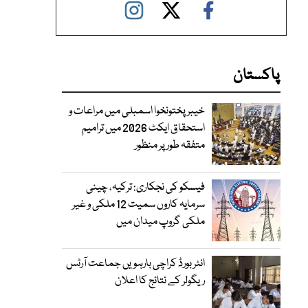
پاکستان
خیبرپختونخوا اسمبلی میں مراعات و
استحقاق ایکٹ 2026 میں ترامیم
متفقہ طور پر منظور
فیسکو کی نجکاری: ترکیہ، چینی
سرمایہ کاروں سمیت 12 ملکی و غیر
ملکی گروپ میدان میں
انٹر بورڈ کراچی بارہویں جماعت آرٹس
ریگولر کے نتائج کا اعلان