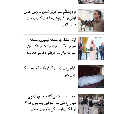
وزیراعظم سے کوئی شکایت نہیں اصل
لڑائی ان کے اپنے خاندان کے درمیان
ہے، بلاول
ایک ملک پر حملہ تینوں پر حملہ
تصور ہوگا، سعودیہ، ترکیہ، پاکستان
کے درمیان سہ فریقی دفاعی معاہدہ
کراچی؛ پہاڑ سے گر کر ایک کم عمر لڑکا
جاں بحق
جماعت اسلامی کا احتجاج: کراچی
میں آج کون سی سڑکیں بند ہوں گی؟
ٹریفک پولیس کی ایڈوائزری جاری