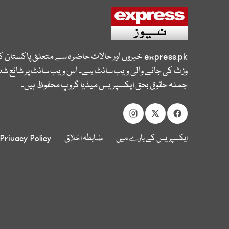
express.pk
خبروں اور حالات حاضرہ سے متعلق پاکستان 
وزٹ کی جانے والی ویب سائٹ ہے۔ اس ویب سائٹ پر شائع شدہ
جملہ حقوق بحق ایکسپریس میڈیا گروپ محفوظ ہیں۔
ایکسپریس کے بارے میں
ضابطہ اخلاق
Privacy Policy