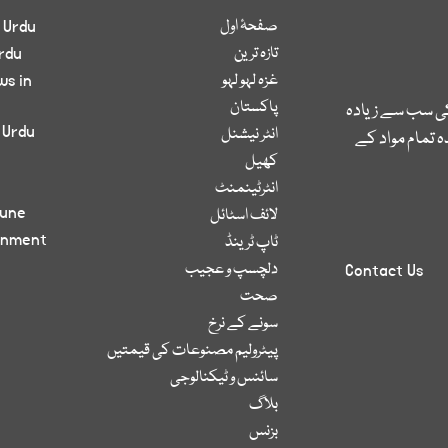
صفحۂ اول
 Urdu
تازہ ترین
rdu
غزہ لہو لہو
ws in
پاکستان
کی سب سے زیادہ
 Urdu
انٹر نیشنل
 تمام مواد کے
کھیل
انٹرٹینمنٹ
bune
لائف اسٹائل
inment
ٹاپ ٹرینڈ
دلچسپ و عجیب
Contact Us
صحت
سونے کے نرخ
پیٹرولیم مصنوعات کی قیمتیں
سائنس و ٹیکنالوجی
بلاگ
بزنس