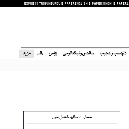
EXPRESS TRIBUNE
URDU E-PAPER
ENGLISH E-PAPER
SINDHI E-PAPER
L
دلچسپ و عجیب
سائنس و ٹیکنالوجی
بزنس
رائے
مزید
ہمارے ساتھ شامل ہوں