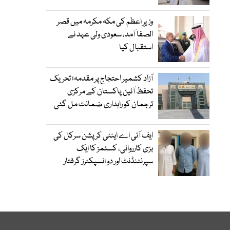
وزیرِ اعظم کی مکہ مکرمہ میں قصر
الصفا آمد، سعودی ولی عہد نے
استقبال کیا
آزاد کشمیر احتجاج پر مقدمہ؛ تحریک
تحفظ آئین پاکستان کے مرکزی
ترجمان کو راہداری ضمانت مل گئی
ایف آئی اے اینٹی کرپشن سرکل کی
بڑی کارروائی، کسٹمز کا ایک
سپرنٹنڈنٹ اور دو انسپکٹرز گرفتار