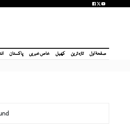
صفحۂ اول
تازہ ترین
کھیل
خاص خبریں
پاکستان
انٹ
und