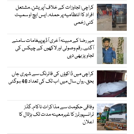
کراچی: تجاوزات کے خلاف آپریشن، مشتعل
افراد کا انتظامیہ پر حملہ، ایس ایچ او سمیت
کئی زخمی
میر رضا کے مبینہ آخری آڈیو پیغامات سامنے
آگئے، رقم وصولی اور لاکھوں کے چیکس کی
تجاویز بھی دیں
کراچی میں ڈاکوؤں کی فائرنگ سے شہری جاں
بحق، رواں سال میں اب تک کی تعداد 46 ہوگئی
وفاقی حکومت سے مذاکرات ناکام، گڈز
ٹرانسپورٹرز کا غیرمعینہ مدت تک ہڑتال کا
اعلان