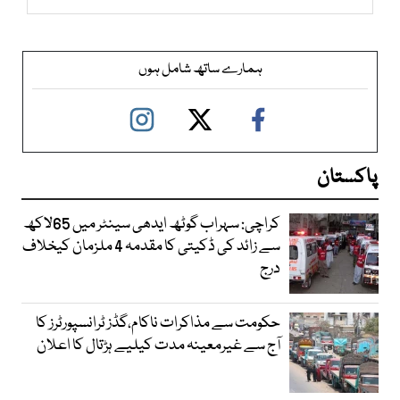
ہمارے ساتھ شامل ہوں
پاکستان
کراچی: سہراب گوٹھ ایدھی سینٹر میں 65لاکھ
سے زائد کی ڈکیتی کا مقدمہ 4 ملزمان کیخلاف
درج
حکومت سے مذاکرات ناکام،گڈز ٹرانسپورٹرز کا
آج سے غیرمعینہ مدت کیلیے ہڑتال کا اعلان