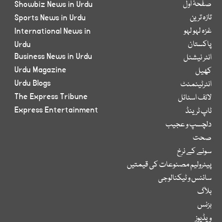
صفحۂ اول
Showbiz News in Urdu
تازہ ترین
Sports News in Urdu
غزہ لہو لہو
International News in
پاکستان
Urdu
Business News in Urdu
انٹر نیشنل
Urdu Magazine
کھیل
Urdu Blogs
انٹرٹینمنٹ
The Express Tribune
لائف اسٹائل
Express Entertainment
ٹاپ ٹرینڈ
دلچسپ و عجیب
صحت
سونے کے نرخ
پیٹرولیم مصنوعات کی قیمتیں
سائنس و ٹیکنالوجی
بلاگ
بزنس
ویڈیوز