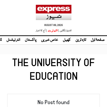
AUGUST 08, 2026
اشتہار لگائیں |
لائیو ٹی وی
| آج کا اخبار
صفحۂ اول
تازہ ترین
کھیل
خاص خبریں
پاکستان
انٹر نیشنل
ٹا
THE UNIVERSITY OF
EDUCATION
No Post found