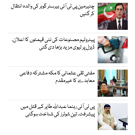
چئیرمین پی ٹی آئی بیرسٹر گوہر کی والدہ انتقال
کر گئیں
پیٹرولیم مصنوعات کی نئی قیمتوں کا اعلان،
ڈیزل پر لیوی مزید بڑھا دی گئی
مفتی تقی عثمانی کا مکہ مشترکہ دفاعی
معاہدے کا خیرمقدم
پی ٹی آئی رہنما عبداللہ طایر کے قتل میں
پیشرفت، تین شوٹرز کی شناخت ہوگئی