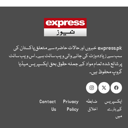
express.pk
خبروں اور حالات حاضرہ سے متعلق پاکستان کی
سب سے زیادہ وزٹ کی جانے والی ویب سائٹ ہے۔ اس ویب سائٹ
پر شائع شدہ تمام مواد کے جملہ حقوق بحق ایکسپریس میڈیا
گروپ محفوظ ہیں۔
ایکسپریس
ضابطہ
Privacy
Contact
کے بارے
اخلاق
Policy
Us
میں