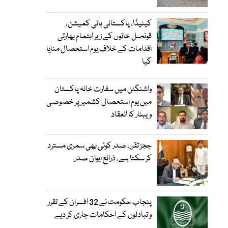
کینیڈا، پاکستانی ہائی کمیشن،
قونصل خانوں کے زیر اہتمام بھارتی
اقدامات کے خلاف یوم استحصال منایا
گیا
واشنگٹن میں سفارت خانہ پاکستان
میں یوم استحصال کشمیر پر خصوصی
ویبنار کا انعقاد
ججز تقرر، صدر کوئی بھی سمری مسترد
کر سکتا ہے، ذرائع ایوان صدر
پنجاب حکومت نے 32 افسران کے تقرر
و تبادلوں کے احکامات جاری کر دیے