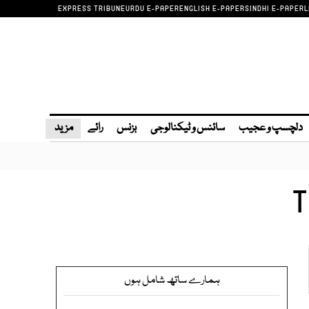
EXPRESS TRIBUNE
URDU E-PAPER
ENGLISH E-PAPER
SINDHI E-PAPER
L
دلچسپ و عجیب
سائنس و ٹیکنالوجی
بزنس
رائے
مزید
T
ہمارے ساتھ شامل ہوں