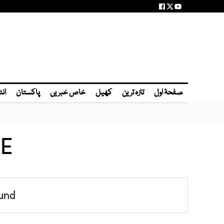
صفحۂ اول
تازہ ترین
کھیل
خاص خبریں
پاکستان
انٹ
RE
und