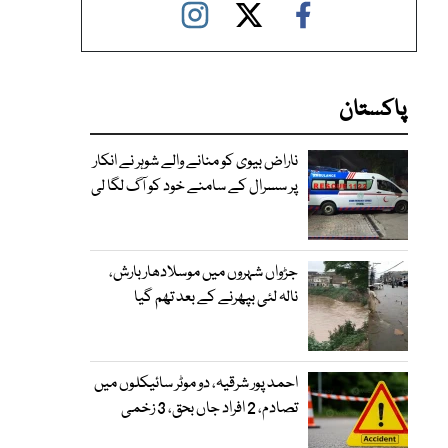
پاکستان
ناراض بیوی کو منانے والے شوہر نے انکار
پر سسرال کے سامنے خود کو آگ لگا لی
جڑواں شہروں میں موسلادھار بارش،
نالہ لئی بپھرنے کے بعد تھم گیا
احمد پور شرقیہ، دو موٹر سائیکلوں میں
تصادم، 2 افراد جاں بحق، 3 زخمی