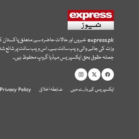
express.pk
خبروں اور حالات حاضرہ سے متعلق پاکستان 
وزٹ کی جانے والی ویب سائٹ ہے۔ اس ویب سائٹ پر شائع شدہ
جملہ حقوق بحق ایکسپریس میڈیا گروپ محفوظ ہیں۔
ایکسپریس کے بارے میں
ضابطہ اخلاق
Privacy Policy