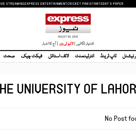
IVE STREAMING
EXPRESS ENTERTAINMENT
CRICKET PAKISTAN
TODAY'S PAPER
AUGUST 06, 2026
اشتہار لگائیں |
لائیو ٹی وی
| آج کا اخبار
ر نیشنل
ٹاپ ٹرینڈ
انٹرٹینمنٹ
لائف اسٹائل
فیکٹ چیک
صحت
HE UNIVERSITY OF LAHO
No Post fo