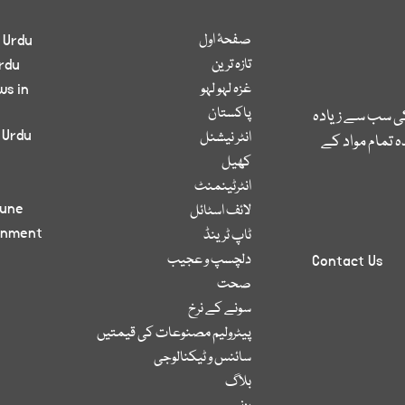
صفحۂ اول
 Urdu
تازہ ترین
rdu
غزہ لہو لہو
ws in
پاکستان
کی سب سے زیادہ
 Urdu
انٹر نیشنل
 تمام مواد کے
کھیل
انٹرٹینمنٹ
bune
لائف اسٹائل
inment
ٹاپ ٹرینڈ
دلچسپ و عجیب
Contact Us
صحت
سونے کے نرخ
پیٹرولیم مصنوعات کی قیمتیں
سائنس و ٹیکنالوجی
بلاگ