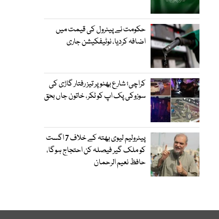
حکومت نے پیٹرول کی قیمت میں
اضافہ کردیا، نوٹیفکیشن جاری
کراچی؛ شارع بھٹو پر تیز رفتار گاڑی کی
سوزوکی پک اپ کو ٹکر، خاتون جاں بحق
پیٹرولیم لیوی بھتہ کے خلاف 7 اگست
کو ملک گیر فیصلہ کن احتجاج ہوگا،
حافظ نعیم الرحمان