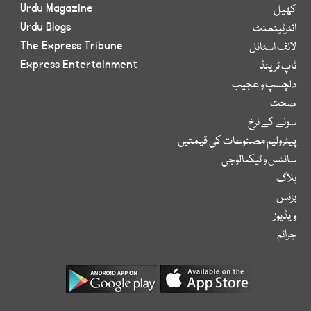
Urdu Magazine
کھیل
Urdu Blogs
انٹرٹینمنٹ
The Express Tribune
لائف اسٹائل
Express Entertainment
ٹاپ ٹرینڈ
دلچسپ و عجیب
صحت
سونے کے نرخ
پیٹرولیم مصنوعات کی قیمتیں
سائنس و ٹیکنالوجی
بلاگ
بزنس
ویڈیوز
جرائم