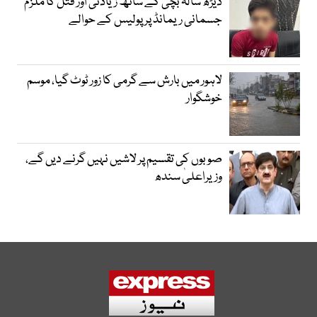
ڈیڑھ سالہ بچی کے ساتھ زیادتی اور قتل کا ملزم
جسمانی ریمانڈ پر پولیس کے حوالے
لاہور میں بارش سے گرمی کا زور ٹوٹ گیا، موسم
خوشگوار
صوبوں کی تقسیم پر لاشیں نہیں گرنے دیں گے،
وزیراعلیٰ سندھ