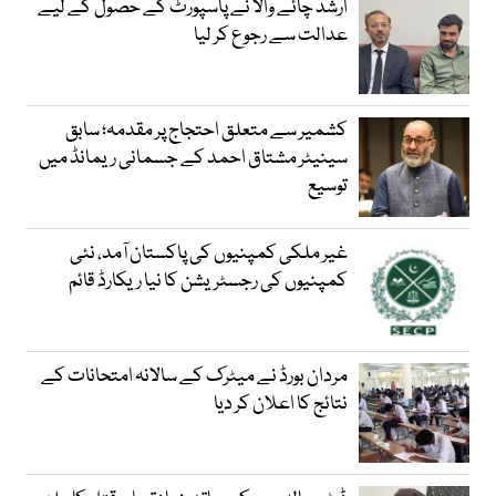
ارشد چائے والا نے پاسپورٹ کے حصول کے لیے
عدالت سے رجوع کر لیا
کشمیر سے متعلق احتجاج پر مقدمہ؛ سابق
سینیٹر مشتاق احمد کے جسمانی ریمانڈ میں
توسیع
غیر ملکی کمپنیوں کی پاکستان آمد، نئی
کمپنیوں کی رجسٹریشن کا نیا ریکارڈ قائم
مردان بورڈ نے میٹرک کے سالانہ امتحانات کے
نتائج کا اعلان کر دیا