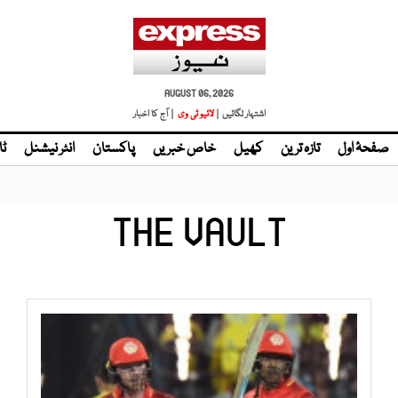
AUGUST 06, 2026
اشتہار لگائیں |
لائیو ٹی وی
| آج کا اخبار
صفحۂ اول
تازہ ترین
کھیل
خاص خبریں
پاکستان
انٹر نیشنل
ٹا
THE VAULT