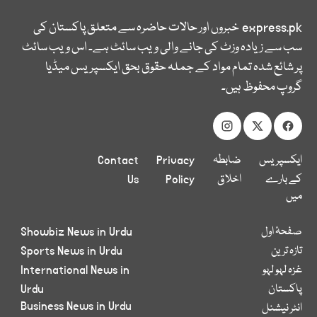
express.pk
خبروں اور حالات حاضرہ سے متعلق پاکستان کی
سب سے زیادہ وزٹ کی جانے والی ویب سائٹ ہے۔ اس ویب سائٹ
پر شائع شدہ تمام مواد کے جملہ حقوق بحق ایکسپریس میڈیا
گروپ محفوظ ہیں۔
ایکسپریس
ضابطہ
Privacy
Contact
کے بارے
اخلاق
Policy
Us
میں
صفحۂ اول
Showbiz News in Urdu
تازہ ترین
Sports News in Urdu
غزہ لہو لہو
International News in
پاکستان
Urdu
Business News in Urdu
انٹر نیشنل