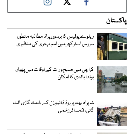
پاکستان
ریلوے پولیس کا برسوں پرانا مطالبہ منظور،
سروس اسٹرکچر میں اہم بہتری کی منظوری
کراچی میں صبح و رات کے اوقات میں پھوار،
بوندا باندی کا امکان
شاہراہ بھٹو پر روڈ ڈائیورژن کے باعث گاڑی الٹ
گئی، 3مسافر زخمی