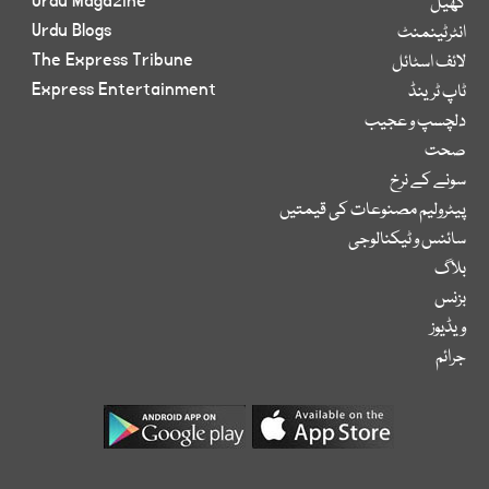
Urdu Magazine
کھیل
Urdu Blogs
انٹرٹینمنٹ
The Express Tribune
لائف اسٹائل
Express Entertainment
ٹاپ ٹرینڈ
دلچسپ و عجیب
صحت
سونے کے نرخ
پیٹرولیم مصنوعات کی قیمتیں
سائنس و ٹیکنالوجی
بلاگ
بزنس
ویڈیوز
جرائم