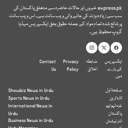
express.pk
خبروں اور حالات حاضرہ سے متعلق پاکستان کی
سب سے زیادہ وزٹ کی جانے والی ویب سائٹ ہے۔ اس ویب سائٹ
پر شائع شدہ تمام مواد کے جملہ حقوق بحق ایکسپریس میڈیا
گروپ محفوظ ہیں۔
ایکسپریس
ضابطہ
Privacy
Contact
کے بارے
اخلاق
Policy
Us
میں
صفحۂ اول
Showbiz News in Urdu
تازہ ترین
Sports News in Urdu
غزہ لہو لہو
International News in
پاکستان
Urdu
Business News in Urdu
انٹر نیشنل