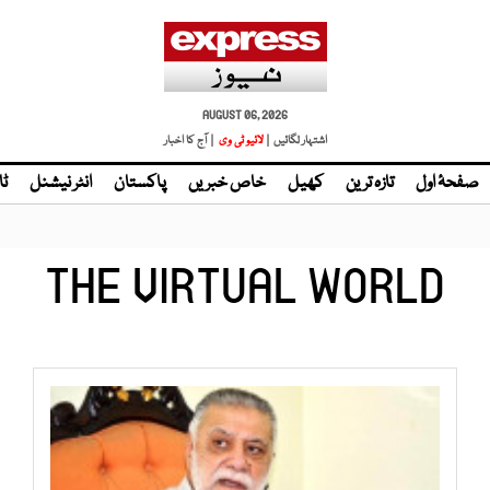
AUGUST 06, 2026
اشتہار لگائیں |
| آج کا اخبار
صفحۂ اول
تازہ ترین
کھیل
خاص خبریں
پاکستان
انٹر نیشنل
ٹا
THE VIRTUAL WORLD