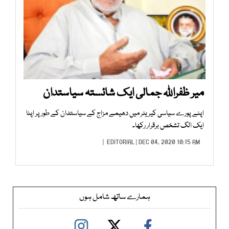
میر ظفراللہ جمالی ایک شائستہ سیاستدان
اپنے پورے سیاسی کیریئر میں دھیمے مزاج کے سیاستدان کے طور پر اپنا
ایک الگ تشخص برقرار رکھا۔
EDITORIAL
| DEC 04, 2020 10:15 AM |
ہمارے ساتھ شامل ہوں