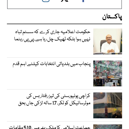
پاکستان
حکومت اعلامیہ جاری کرے کہ سسٹم تباہ
نہیں ہوا بلکہ ٹھیک چل رہا ہے، پی پی رہنما
پنجاب میں بلدیاتی انتخابات کیلئے اہم قدم
کراچی یونیورسٹی کی تیز رفتار بس کی
موٹرسائیکل کو ٹکر، 17 سالہ لڑکی جاں بحق
جماعت اسلامی کا ملک بھر میں 510 مقامات