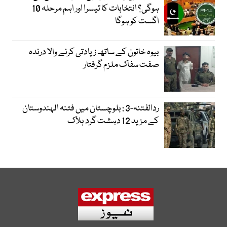
ہوگی؟ انتخابات کا تیسرا اور اہم مرحلہ 10
اگست کو ہوگا
بیوہ خاتون کے ساتھ زیادتی کرنے والا درندہ
صفت سفاک ملزم گرفتار
ردالفتنہ-3 : بلوچستان میں فتنہ الہندوستان
کے مزید 12 دہشت گرد ہلاک