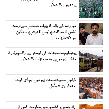
پر دھرنوں کا اعلان
میر رضا کے والد کا چیف جسٹس سے از خود
نوٹس کا مطالبہ، پولیس تفتیش پر سنگین
سوالات اٹھا دیے
پیٹرولیم مصنوعات کی قیمتوں پر ٹرانسپورٹرز کا
ملک بھر میں پہیہ جام ہڑتال کا اعلان
کراچی سمیت سندھ بھر میں ایم ڈی کیٹ
امتحان ری شیڈول
آزاد جموں و کشمیر میں حکومت کس کی