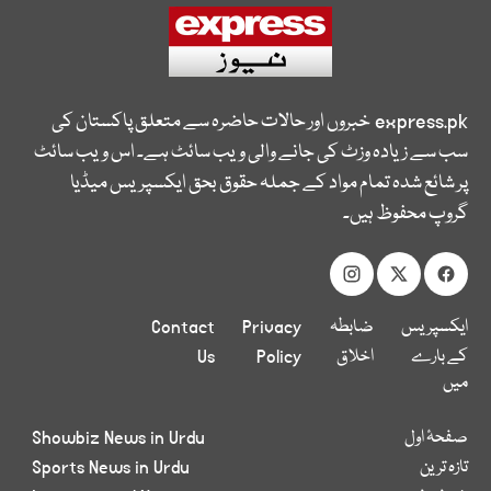
express.pk
خبروں اور حالات حاضرہ سے متعلق پاکستان کی
سب سے زیادہ وزٹ کی جانے والی ویب سائٹ ہے۔ اس ویب سائٹ
پر شائع شدہ تمام مواد کے جملہ حقوق بحق ایکسپریس میڈیا
گروپ محفوظ ہیں۔
ایکسپریس
ضابطہ
Privacy
Contact
کے بارے
اخلاق
Policy
Us
میں
صفحۂ اول
Showbiz News in Urdu
تازہ ترین
Sports News in Urdu