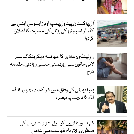
آل پاکستان پیٹرول پمپ اونرز ایسوسی ایشن نے
گڈز ٹرانسپورٹرز کی ہڑتال کی حمایت کا اعلان
کردیا
راولپنڈی: شادی کا جھانسہ دیکر بنکاک سے
لائی خاتون سے زبردستی جنسی زیادتی، مقدمہ
درج
پیپلز پارٹی کی وفاق میں شراکت داری پر رانا ثنا
اللہ کا دلچسپ تبصرہ
شہدا اور غازیوں کو سول اعزازات دینے کی
منظوری، 78 نام فہرست میں شامل