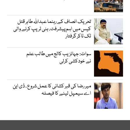
تحریک انصاف کے رہنما عبداللہ طاہر قتل
کیس میں اہم پیشرفت، ہنی ٹریپ کرنے والی
ٹک ٹاکر گرفتار
سوات: جہانزیب کالج میں طالب علم
نے خودکشی کرلی
میر رضا کی قبر کشائی کا عمل شروع ، ڈی این
اے سیمپل لینے کا فیصلہ