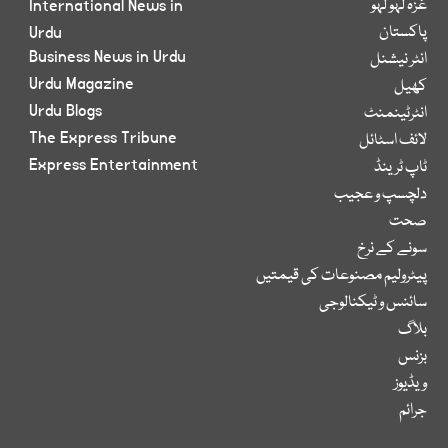
غزہ لہو لہو
International News in
پاکستان
Urdu
Business News in Urdu
انٹر نیشنل
Urdu Magazine
کھیل
Urdu Blogs
انٹرٹینمنٹ
The Express Tribune
لائف اسٹائل
Express Entertainment
ٹاپ ٹرینڈ
دلچسپ و عجیب
صحت
سونے کے نرخ
پیٹرولیم مصنوعات کی قیمتیں
سائنس و ٹیکنالوجی
بلاگ
بزنس
ویڈیوز
جرائم