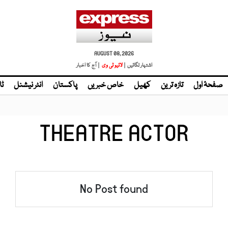
AUGUST 08, 2026
اشتہار لگائیں |
لائیو ٹی وی
| آج کا اخبار
صفحۂ اول
تازہ ترین
کھیل
خاص خبریں
پاکستان
انٹر نیشنل
ٹا
THEATRE ACTOR
No Post found