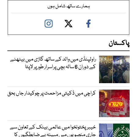
ہمارے ساتھ شامل ہوں
پاکستان
راولپنڈی میں والد کے ساتھ گاڑی میں بیٹھنے
کے دوران 6 سالہ بچی پراسرار طور پر لاپتا
کراچی میں ڈکیتی مزاحمت پر چوکیدار جاں بحق
خیبرپختونخوا میں عالمی بینک کے تعاون سے
جاری منصوبوں میں مبینہ بے ضابطگیوں کا