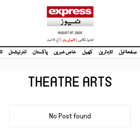
AUGUST 07, 2026
اشتہار لگائیں |
لائیو ٹی وی
| آج کا اخبار
صفحۂ اول
تازہ ترین
کھیل
خاص خبریں
پاکستان
انٹر نیشنل
ٹا
THEATRE ARTS
No Post found