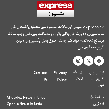
express.pk
خبروں اور حالات حاضرہ سے متعلق پاکستان کی
سب سے زیادہ وزٹ کی جانے والی ویب سائٹ ہے۔ اس ویب سائٹ
پر شائع شدہ تمام مواد کے جملہ حقوق بحق ایکسپریس میڈیا
گروپ محفوظ ہیں۔
ایکسپریس
ضابطہ
Privacy
Contact
کے بارے
اخلاق
Policy
Us
میں
صفحۂ اول
Showbiz News in Urdu
تازہ ترین
Sports News in Urdu