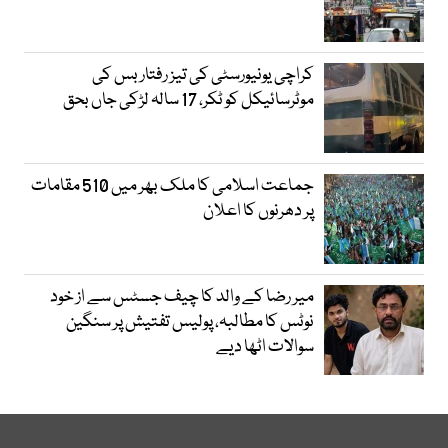
کراچی یونیورسٹی کی تیز رفتار بس کی
موٹرسائیکل کو ٹکر، 17 سالہ لڑکی جاں بحق
جماعت اسلامی کا ملک بھر میں 510 مقامات
پر دھرنوں کا اعلان
میر رضا کے والد کا چیف جسٹس سے از خود
نوٹس کا مطالبہ، پولیس تفتیش پر سنگین
سوالات اٹھا دیے