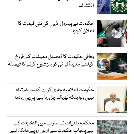
انکشاف
حکومت نے پیٹرول، ڈیزل کی نئی قیمت کا
اعلان کردیا
وفاقی حکومت کا ڈیجیٹل معیشت کے فروغ
کیلئے جدید آئی ٹی کورسز شروع کرنے کا فیصلہ
حکومت اعلامیہ جاری کرے کہ سسٹم تباہ
نہیں ہوا بلکہ ٹھیک چل رہا ہے، پی پی رہنما
محکمہ بلدیات نے صوبے میں انتخابات کے
لیے پنجاب حکومت سے اربوں روپے مانگ لیے