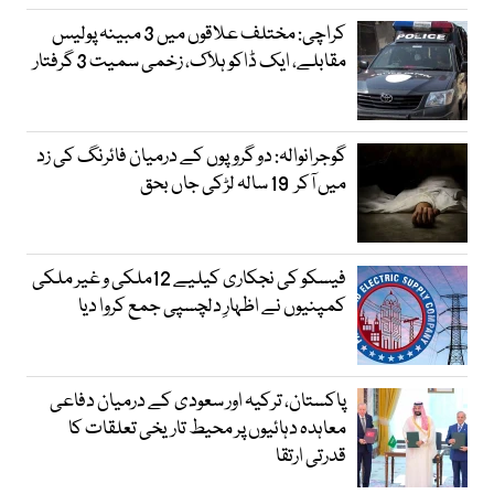
کراچی: مختلف علاقوں میں 3 مبینہ پولیس
مقابلے، ایک ڈاکو ہلاک، زخمی سمیت 3 گرفتار
گوجرانوالہ: دو گروپوں کے درمیان فائرنگ کی زد
میں آکر 19 سالہ لڑکی جاں بحق
فیسکو کی نجکاری کیلیے 12ملکی و غیر ملکی
کمپنیوں نے اظہارِ دلچسپی جمع کروا دیا
پاکستان، ترکیہ اور سعودی کے درمیان دفاعی
معاہدہ دہائیوں پر محیط تاریخی تعلقات کا
قدرتی ارتقا