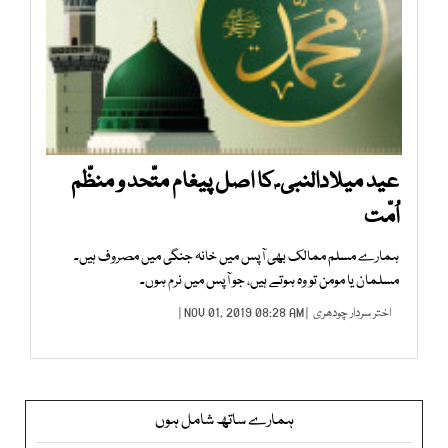
عید میلادالنبی ؐ کا اصل پیغام متّحد و منظّم
اُمّت
ہمارے مسلم ممالک بھی آپس میں خانہ جنگی میں مصروف ہیں۔
مسلمان یا مومن تو وہ ہوتے ہیں، جو آپس میں نرم ہوں۔
اختر سردار چودھری
| NOV 01, 2019 08:28 AM |
ہمارے ساتھ شامل ہوں