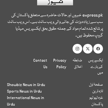
express.pk
خبروں اور حالات حاضرہ سے متعلق پاکستان کی
سب سے زیادہ وزٹ کی جانے والی ویب سائٹ ہے۔ اس ویب سائٹ
پر شائع شدہ تمام مواد کے جملہ حقوق بحق ایکسپریس میڈیا
گروپ محفوظ ہیں۔
ایکسپریس
ضابطہ
Privacy
Contact
کے بارے
اخلاق
Policy
Us
میں
صفحۂ اول
Showbiz News in Urdu
تازہ ترین
Sports News in Urdu
غزہ لہو لہو
International News in
پاکستان
Urdu