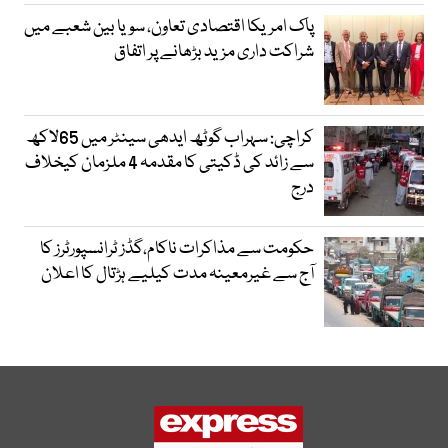
پاک امریکا اقتصادی تعاون، سویا بین شعبے میں
شراکت داری مزید بڑھانے پر اتفاق
کراچی: سہراب گوٹھ ایدھی سینٹر میں 65لاکھ
سے زائد کی ڈکیتی کا مقدمہ 4 ملزمان کیخلاف
درج
حکومت سے مذاکرات ناکام،گڈز ٹرانسپورٹرز کا
آج سے غیرمعینہ مدت کیلیے ہڑتال کا اعلان