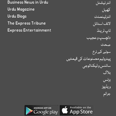
Business News in Urdu
انٹر نیشنل
Urdu Magazine
کھیل
Urdu Blogs
انٹرٹینمنٹ
The Express Tribune
لائف اسٹائل
Express Entertainment
ٹاپ ٹرینڈ
دلچسپ و عجیب
صحت
سونے کے نرخ
پیٹرولیم مصنوعات کی قیمتیں
سائنس و ٹیکنالوجی
بلاگ
بزنس
ویڈیوز
جرائم