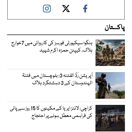
پاکستان
ہنگو؛ سیکیورٹی فورسز کی کارروائی میں 7خوارج
ہلاک، کیپٹن حمزہ اکرم شہید
آپریشن رَدُّ الفتنہ 3: بلوچستان میں فتنۃ
الہندوستان کے 3 دہشتگرد ہلاک
کراچی: لائنز ایریا کے مکینوں کا 15 روز سے پانی
کی فراہمی معطل ہونے پر احتجاج