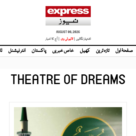
AUGUST 08, 2026
اشتہار لگائیں |
| آج کا اخبار
صفحۂ اول
تازہ ترین
کھیل
خاص خبریں
پاکستان
انٹر نیشنل
ٹا
THEATRE OF DREAMS