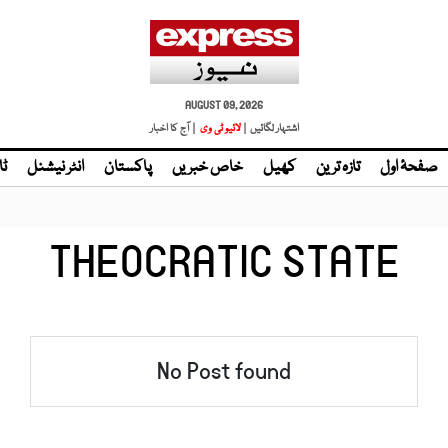
AUGUST 09, 2026
اشتہار لگائیں |
| آج کا اخبار
صفحۂ اول
تازہ ترین
کھیل
خاص خبریں
پاکستان
انٹر نیشنل
ٹا
THEOCRATIC STATE
No Post found