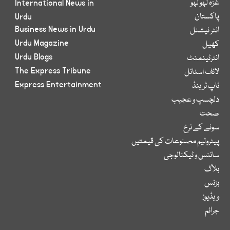
غزہ لہو لہو
International News in
پاکستان
Urdu
Business News in Urdu
انٹر نیشنل
Urdu Magazine
کھیل
Urdu Blogs
انٹرٹینمنٹ
The Express Tribune
لائف اسٹائل
Express Entertainment
ٹاپ ٹرینڈ
دلچسپ و عجیب
صحت
سونے کے نرخ
پیٹرولیم مصنوعات کی قیمتیں
سائنس و ٹیکنالوجی
بلاگ
بزنس
ویڈیوز
جرائم