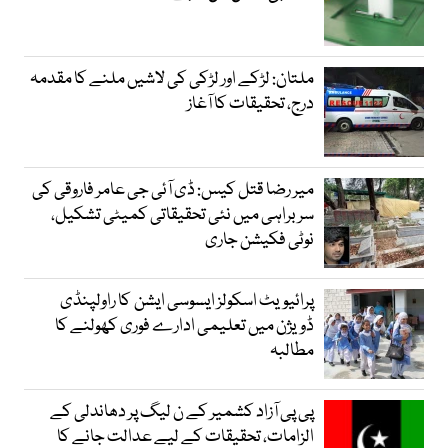
ملتان: لڑکے اور لڑکی کی لاشیں ملنے کا مقدمہ
درج، تحقیقات کا آغاز
میر رضا قتل کیس: ڈی آئی جی عامر فاروقی کی
سربراہی میں نئی تحقیقاتی کمیٹی تشکیل،
نوٹی فکیشن جاری
پرائیویٹ اسکولز ایسوسی ایشن کا راولپنڈی
ڈویژن میں تعلیمی ادارے فوری کھولنے کا
مطالبہ
پی پی آزاد کشمیر کے ن لیگ پر دھاندلی کے
الزامات، تحقیقات کے لیے عدالت جانے کا