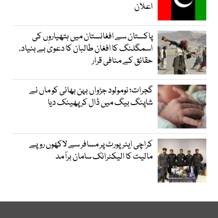
اعلان
پاکستان سے افغانستان میں ہتھیاروں کی
اسمگلنگ کا افغان طالبان کا دعویٰ بے بنیاد،
حقائق کے منافی قرار
گجرات؛ نومولود جڑواں بہن بھائی کو ماں نے
شاپنگ بیگ میں ڈال کر پھینک دیا
کراچی ایئرپورٹ پر مسافر سے لاکھوں روپے
مالیت کا الیکٹرانک سامان برآمد