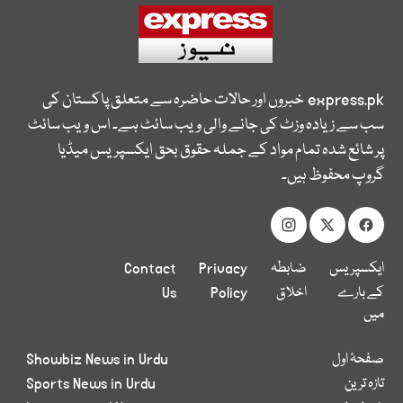
express.pk
خبروں اور حالات حاضرہ سے متعلق پاکستان کی
سب سے زیادہ وزٹ کی جانے والی ویب سائٹ ہے۔ اس ویب سائٹ
پر شائع شدہ تمام مواد کے جملہ حقوق بحق ایکسپریس میڈیا
گروپ محفوظ ہیں۔
ایکسپریس
ضابطہ
Privacy
Contact
کے بارے
اخلاق
Policy
Us
میں
صفحۂ اول
Showbiz News in Urdu
تازہ ترین
Sports News in Urdu