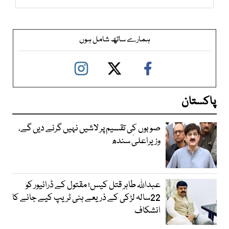
ہمارے ساتھ شامل ہوں
پاکستان
صوبوں کی تقسیم پر لاشیں نہیں گرنے دیں گے،
وزیراعلیٰ سندھ
عبداللہ طاہر قتل کیس؛ مقتول کے ڈرائیور کو
22سالہ لڑکی کے ذریعے ہنی ٹریپ کیے جانے کا
انشکاف