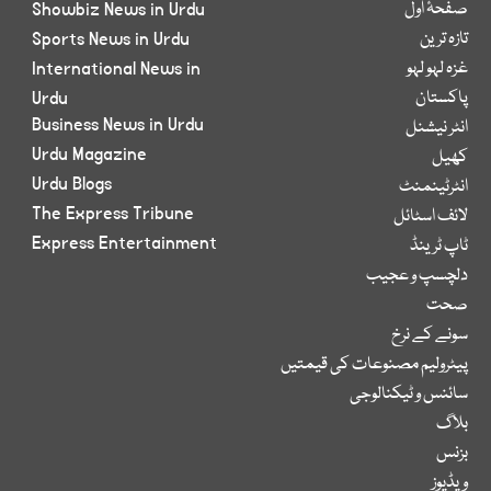
صفحۂ اول
Showbiz News in Urdu
تازہ ترین
Sports News in Urdu
غزہ لہو لہو
International News in
پاکستان
Urdu
Business News in Urdu
انٹر نیشنل
Urdu Magazine
کھیل
Urdu Blogs
انٹرٹینمنٹ
The Express Tribune
لائف اسٹائل
Express Entertainment
ٹاپ ٹرینڈ
دلچسپ و عجیب
صحت
سونے کے نرخ
پیٹرولیم مصنوعات کی قیمتیں
سائنس و ٹیکنالوجی
بلاگ
بزنس
ویڈیوز