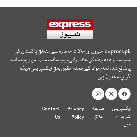
express.pk
خبروں اور حالات حاضرہ سے متعلق پاکستان کی
سب سے زیادہ وزٹ کی جانے والی ویب سائٹ ہے۔ اس ویب سائٹ
پر شائع شدہ تمام مواد کے جملہ حقوق بحق ایکسپریس میڈیا
گروپ محفوظ ہیں۔
ایکسپریس
ضابطہ
Privacy
Contact
کے بارے
اخلاق
Policy
Us
میں