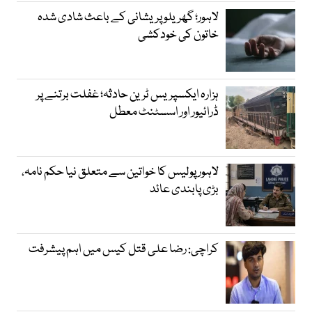
لاہور؛ گھریلو پریشانی کے باعث شادی شدہ
خاتون کی خودکشی
ہزارہ ایکسپریس ٹرین حادثہ؛ غفلت برتنے پر
ڈرائیور اور اسسٹنٹ معطل
لاہور پولیس کا خواتین سے متعلق نیا حکم نامہ،
بڑی پابندی عائد
کراچی: رضا علی قتل کیس میں اہم پیشرفت