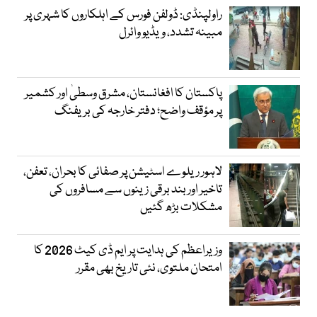
راولپنڈی: ڈولفن فورس کے اہلکاروں کا شہری پر
مبینہ تشدد، ویڈیو وائرل
پاکستان کا افغانستان، مشرق وسطیٰ اور کشمیر
پر مؤقف واضح؛ دفتر خارجہ کی بریفنگ
لاہور ریلوے اسٹیشن پر صفائی کا بحران، تعفن،
تاخیر اور بند برقی زینوں سے مسافروں کی
مشکلات بڑھ گئیں
وزیراعظم کی ہدایت پر ایم ڈی کیٹ 2026 کا
امتحان ملتوی، نئی تاریخ بھی مقرر