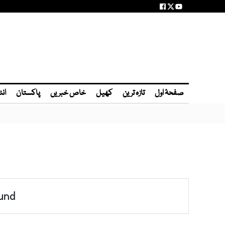
صفحۂ اول
تازہ ترین
کھیل
خاص خبریں
پاکستان
انٹ
und