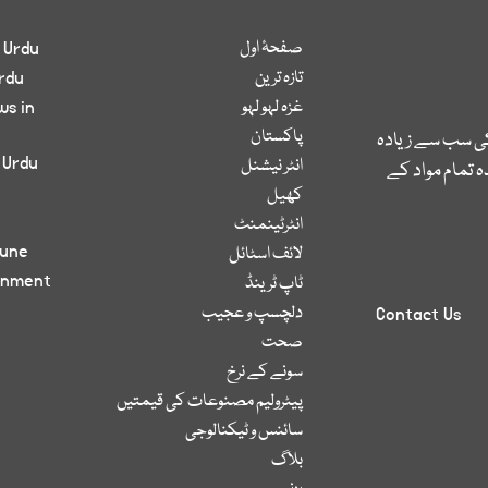
صفحۂ اول
 Urdu
تازہ ترین
rdu
غزہ لہو لہو
ws in
پاکستان
کی سب سے زیادہ
 Urdu
انٹر نیشنل
 تمام مواد کے
کھیل
انٹرٹینمنٹ
bune
لائف اسٹائل
inment
ٹاپ ٹرینڈ
دلچسپ و عجیب
Contact Us
صحت
سونے کے نرخ
پیٹرولیم مصنوعات کی قیمتیں
سائنس و ٹیکنالوجی
بلاگ