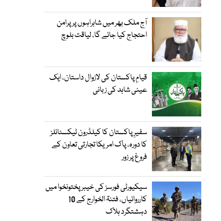
آج ملک بھر میں شاہراہوں پر پرامن
احتجاج کیا جائے گا، لیاقت بلوچ
قیامِ پاکستان کی لازوال داستان، ایک
عینی شاہد کی زبانی
سفیرِ پاکستان کا کیلڈرون ٹیکسٹائلز
کا دورہ، پاک امریکا تجارتی تعاون کے
فروغ پر زور
سیکیورٹی فورسز کی خیبر پختونخوا میں
کارروائیاں، فتنۃ الخوارج کے 10
دہشتگرد ہلاک