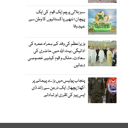
سبز ہلالی پرچم ایک قوم کی ایک
پہچان؛ ننھے پاکستانیوں کا وطن سے
عہدِ وفا
وزیراعظم کی وفد کے ہمراہ عمرہ کی
ادائیگی، بیت اللہ میں حاضری کی
سعادت، ملک و قوم کیلیے خصوصی
دعائیں
پنجاب پولیس میں بڑے پیمانے پر
اکھاڑ پچھاڑ، ایک درجن سے زائد ڈی
ایس پیز کی تقرری اور تبادلے