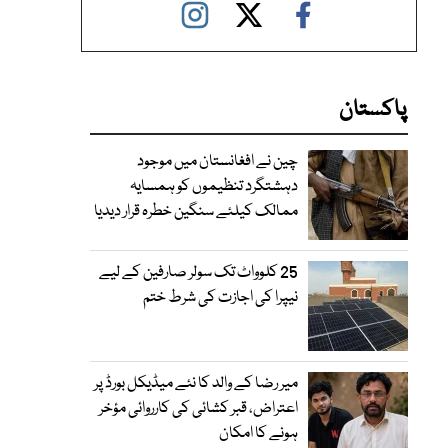
پاکستان
چین نے افغانستان میں موجود
دہشتگرد تنظیموں کو ہمسایہ
ممالک کیلئے سنگین خطرہ قرار دیدیا
25 کلوواٹ تک سولر صارفین کے لیے
نیپرا کی اجازت کی شرط ختم
میر رضا کے والد کا نئے میڈیکل بورڈ پر
اعتراض، قبر کشائی کی کارروائی مؤخر
ہونے کا امکان