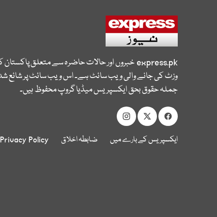
express.pk
خبروں اور حالات حاضرہ سے متعلق پاکستان 
وزٹ کی جانے والی ویب سائٹ ہے۔ اس ویب سائٹ پر شائع شدہ
جملہ حقوق بحق ایکسپریس میڈیا گروپ محفوظ ہیں۔
ایکسپریس کے بارے میں
ضابطہ اخلاق
Privacy Policy