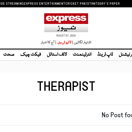
IVE STREAMING
EXPRESS ENTERTAINMENT
CRICKET PAKISTAN
TODAY'S PAPER
AUGUST 07, 2026
اشتہار لگائیں |
لائیو ٹی وی
| آج کا اخبار
ر نیشنل
ٹاپ ٹرینڈ
انٹرٹینمنٹ
لائف اسٹائل
فیکٹ چیک
صحت
THERAPIST
No Post fo