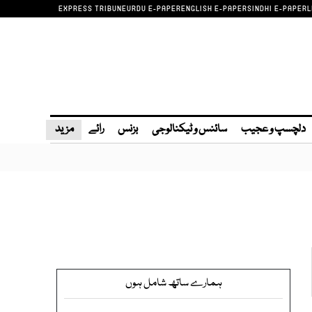
EXPRESS TRIBUNE
URDU E-PAPER
ENGLISH E-PAPER
SINDHI E-PAPER
L
دلچسپ و عجیب
سائنس و ٹیکنالوجی
بزنس
رائے
مزید
ہمارے ساتھ شامل ہوں