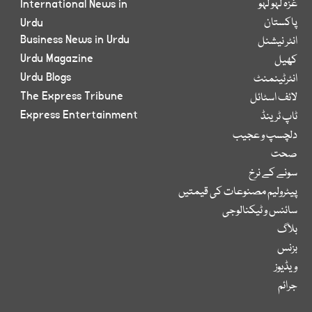
غزہ لہو لہو
International News in
پاکستان
Urdu
Business News in Urdu
انٹر نیشنل
Urdu Magazine
کھیل
Urdu Blogs
انٹرٹینمنٹ
The Express Tribune
لائف اسٹائل
Express Entertainment
ٹاپ ٹرینڈ
دلچسپ و عجیب
صحت
سونے کے نرخ
پیٹرولیم مصنوعات کی قیمتیں
سائنس و ٹیکنالوجی
بلاگ
بزنس
ویڈیوز
جرائم