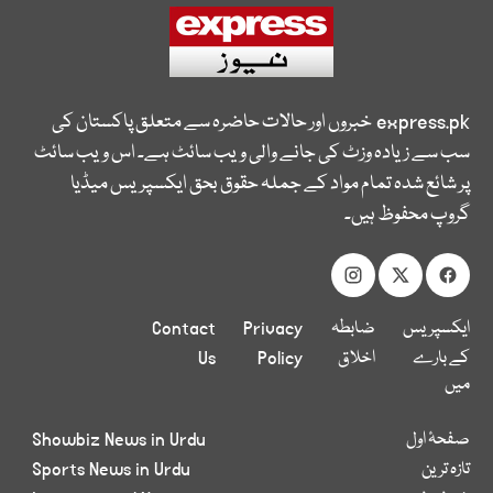
express.pk
خبروں اور حالات حاضرہ سے متعلق پاکستان کی
سب سے زیادہ وزٹ کی جانے والی ویب سائٹ ہے۔ اس ویب سائٹ
پر شائع شدہ تمام مواد کے جملہ حقوق بحق ایکسپریس میڈیا
گروپ محفوظ ہیں۔
ایکسپریس
ضابطہ
Privacy
Contact
کے بارے
اخلاق
Policy
Us
میں
صفحۂ اول
Showbiz News in Urdu
تازہ ترین
Sports News in Urdu