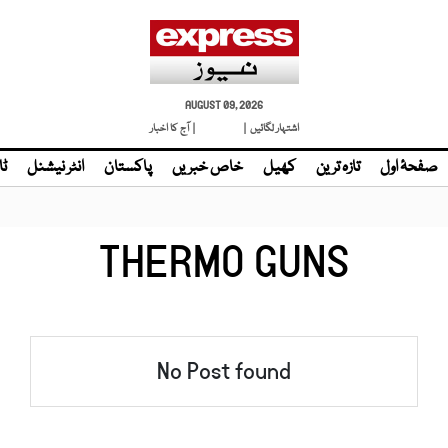
AUGUST 09, 2026
اشتہار لگائیں |
لائیو ٹی وی
| آج کا اخبار
صفحۂ اول
تازہ ترین
کھیل
خاص خبریں
پاکستان
انٹر نیشنل
ٹا
THERMO GUNS
No Post found