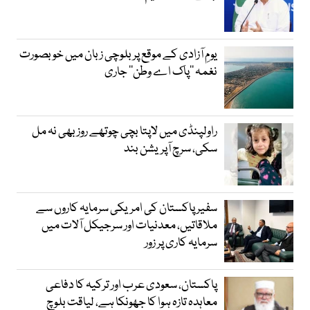
یومِ آزادی کے موقع پر بلوچی زبان میں خوبصورت
نغمہ ’’پاک اے وطن‘‘ جاری
راولپنڈی میں لاپتا بچی چوتھے روز بھی نہ مل
سکی، سرچ آپریشن بند
سفیر پاکستان کی امریکی سرمایہ کاروں سے
ملاقاتیں، معدنیات اور سرجیکل آلات میں
سرمایہ کاری پر زور
پاکستان، سعودی عرب اور ترکیہ کا دفاعی
معاہدہ تازہ ہوا کا جھونکا ہے، لیاقت بلوچ