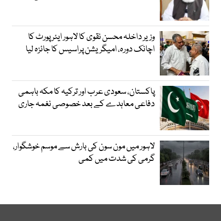
وزیر داخلہ محسن نقوی کا لاہور ایئر پورٹ کا
اچانک دورہ، امیگریشن پراسیس کا جائزہ لیا
پاکستان، سعودی عرب اور ترکیہ کا مکہ باہمی
دفاعی معاہدے کے بعد خصوصی نغمہ جاری
لاہور میں مون سون کی بارش سے موسم خوشگوار،
گرمی کی شدت میں کمی