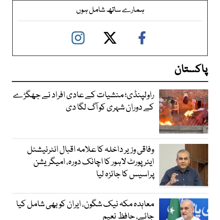
ہمارے ساتھ شامل ہوں
پاکستان
راولپنڈی؛ منشیات کے عادی افراد نے جھگڑے
کے دوران شہری کو آگ لگا دی
وفاقی وزیر داخلہ کا علامہ اقبال انٹرنیشنل
ایئرپورٹ لاہور کا اچانک دورہ، امیگریشن
پراسیس کا جائزہ لیا
معاہدہ مکہ نیک شگون، ایران کو بھی شامل کیا
جائے، حافظ نعیم