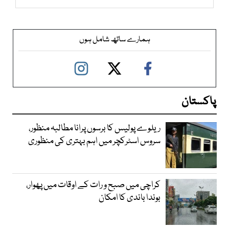
ہمارے ساتھ شامل ہوں
پاکستان
ریلوے پولیس کا برسوں پرانا مطالبہ منظور،
سروس اسٹرکچر میں اہم بہتری کی منظوری
کراچی میں صبح و رات کے اوقات میں پھوار،
بوندا باندی کا امکان