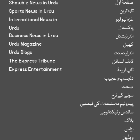
صفحۂ اول
Showbiz News in Urdu
تازہ ترین
Sports News in Urdu
غزہ لہو لہو
International News in
پاکستان
Urdu
Business News in Urdu
انٹر نیشنل
Urdu Magazine
کھیل
Urdu Blogs
انٹرٹینمنٹ
The Express Tribune
لائف اسٹائل
Express Entertainment
ٹاپ ٹرینڈ
دلچسپ و عجیب
صحت
سونے کے نرخ
پیٹرولیم مصنوعات کی قیمتیں
سائنس و ٹیکنالوجی
بلاگ
بزنس
ویڈیوز