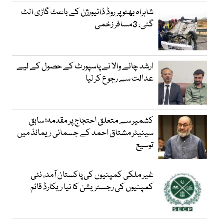
شاہراہ بھٹو پر روڈ ڈائیورژن کے باعث گاڑی الٹ
گئی، 3مسافر زخمی
ارشد چائے والا نے پاسپورٹ کے حصول کے لیے
عدالت سے رجوع کر لیا
کشمیر سے متعلق احتجاج پر مقدمہ؛ سابق
سینیٹر مشتاق احمد کے جسمانی ریمانڈ میں
توسیع
غیر ملکی کمپنیوں کی پاکستان آمد، نئی
کمپنیوں کی رجسٹریشن کا نیا ریکارڈ قائم