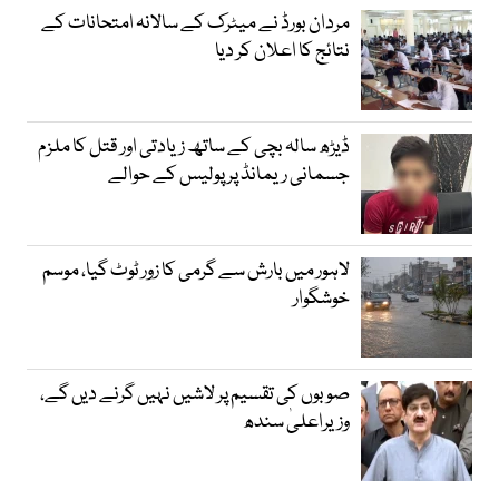
مردان بورڈ نے میٹرک کے سالانہ امتحانات کے
نتائج کا اعلان کر دیا
ڈیڑھ سالہ بچی کے ساتھ زیادتی اور قتل کا ملزم
جسمانی ریمانڈ پر پولیس کے حوالے
لاہور میں بارش سے گرمی کا زور ٹوٹ گیا، موسم
خوشگوار
صوبوں کی تقسیم پر لاشیں نہیں گرنے دیں گے،
وزیراعلیٰ سندھ