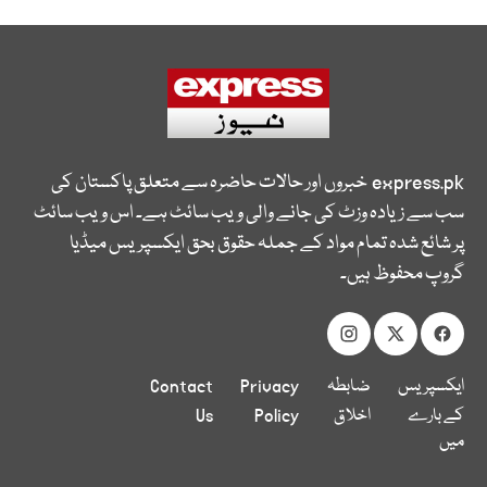
express.pk
خبروں اور حالات حاضرہ سے متعلق پاکستان کی
سب سے زیادہ وزٹ کی جانے والی ویب سائٹ ہے۔ اس ویب سائٹ
پر شائع شدہ تمام مواد کے جملہ حقوق بحق ایکسپریس میڈیا
گروپ محفوظ ہیں۔
ایکسپریس
ضابطہ
Privacy
Contact
کے بارے
اخلاق
Policy
Us
میں