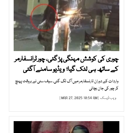
چوری کی کوشش مہنگی پڑ گئی، چور ٹرانسفارمر
کے ساتھ ہی لٹک گیا؛ ویڈیو سامنے آگئی
واردات کے دوران ٹارنسفارمر میں آگ لگ گئی، سیف سٹی نے بروقت پہنچ
کر چور کی جان بچائی
ویب ڈیسک
| MAR 27, 2025 10:54 AM |