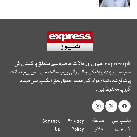
express.pk
خبروں اور حالات حاضرہ سے متعلق پاکستان کی
سب سے زیادہ وزٹ کی جانے والی ویب سائٹ ہے۔ اس ویب سائٹ
پر شائع شدہ تمام مواد کے جملہ حقوق بحق ایکسپریس میڈیا
گروپ محفوظ ہیں۔
ایکسپریس
ضابطہ
Privacy
Contact
کے بارے
اخلاق
Policy
Us
میں