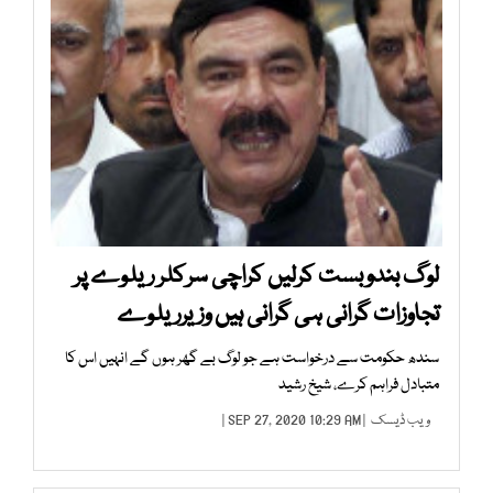
لوگ بندوبست کرلیں کراچی سرکلر ریلوے پر
تجاوزات گرانی ہی گرانی ہیں وزیرریلوے
سندھ حکومت سے درخواست ہے جو لوگ بے گھر ہوں گے انہیں اس کا
متبادل فراہم کرے، شیخ رشید
ویب ڈیسک
| SEP 27, 2020 10:29 AM |