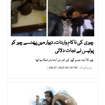
چوری کی ناکام واردات، دیوار میں پھنسے چور کو
پولیس نے نجات دلائی
چور کا آدھا جسم گھر کے اندر اور آدھا باہر لٹکا ہوا تھا
ویب ڈیسک
| JAN 07, 2026 06:30 PM |