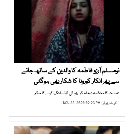
نومسلم آرزو فاطمہ کا والدین کے ساتھ جانے
سے پھر انکار کورونا کا شکار بھی ہوگئی
عدالت کا محکمہ داخلہ کو آرزو کی کونسلنگ کرنے کا حکم
کورٹ رپورٹر
| NOV 23, 2020 02:26 PM |