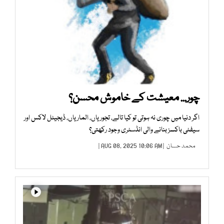
چور... معیشت کے خاموش محسن؟
اگر دنیا میں چوری نہ ہوتی تو کیا تالے، تجوریاں، الماریاں، ڈیجیٹل لاکس اور
سیفٹی باکسز بنانے والی انڈسٹری وجود رکھتی؟
محمد حسان
| AUG 08, 2025 10:06 AM |