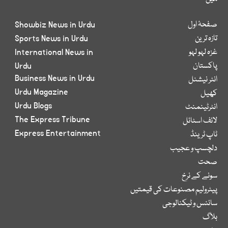
صفحۂ اول
Showbiz News in Urdu
تازہ ترین
Sports News in Urdu
غزہ لہو لہو
International News in
پاکستان
Urdu
Business News in Urdu
انٹر نیشنل
Urdu Magazine
کھیل
Urdu Blogs
انٹرٹینمنٹ
The Express Tribune
لائف اسٹائل
Express Entertainment
ٹاپ ٹرینڈ
دلچسپ و عجیب
صحت
سونے کے نرخ
پیٹرولیم مصنوعات کی قیمتیں
سائنس و ٹیکنالوجی
بلاگ