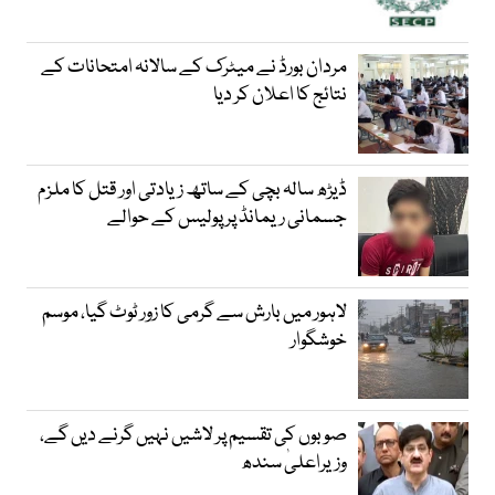
مردان بورڈ نے میٹرک کے سالانہ امتحانات کے
نتائج کا اعلان کر دیا
ڈیڑھ سالہ بچی کے ساتھ زیادتی اور قتل کا ملزم
جسمانی ریمانڈ پر پولیس کے حوالے
لاہور میں بارش سے گرمی کا زور ٹوٹ گیا، موسم
خوشگوار
صوبوں کی تقسیم پر لاشیں نہیں گرنے دیں گے،
وزیراعلیٰ سندھ