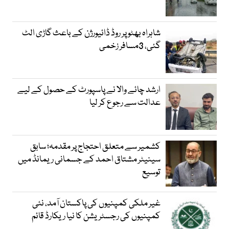
شاہراہ بھٹو پر روڈ ڈائیورژن کے باعث گاڑی الٹ
گئی، 3مسافر زخمی
ارشد چائے والا نے پاسپورٹ کے حصول کے لیے
عدالت سے رجوع کر لیا
کشمیر سے متعلق احتجاج پر مقدمہ؛ سابق
سینیٹر مشتاق احمد کے جسمانی ریمانڈ میں
توسیع
غیر ملکی کمپنیوں کی پاکستان آمد، نئی
کمپنیوں کی رجسٹریشن کا نیا ریکارڈ قائم