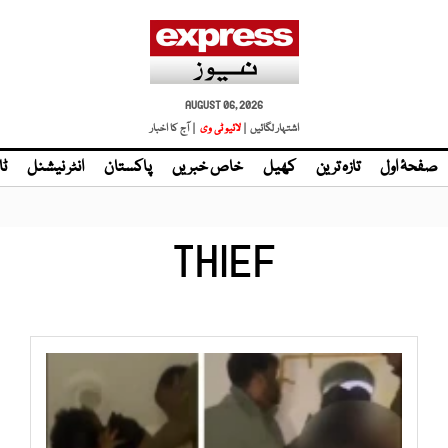
AUGUST 06, 2026
اشتہار لگائیں |
لائیو ٹی وی
| آج کا اخبار
صفحۂ اول
تازہ ترین
کھیل
خاص خبریں
پاکستان
انٹر نیشنل
ٹا
THIEF