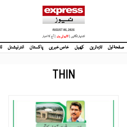
AUGUST 06, 2026
اشتہار لگائیں |
لائیو ٹی وی
| آج کا اخبار
صفحۂ اول
تازہ ترین
کھیل
خاص خبریں
پاکستان
انٹر نیشنل
ٹا
THIN