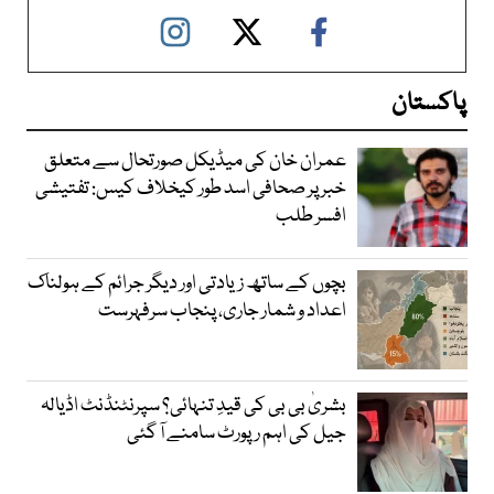
پاکستان
عمران خان کی میڈیکل صورتحال سے متعلق
خبر پر صحافی اسد طور کیخلاف کیس: تفتیشی
افسر طلب
بچوں کے ساتھ زیادتی اور دیگر جرائم کے ہولناک
اعداد و شمار جاری، پنجاب سرفہرست
بشریٰ بی بی کی قیدِ تنہائی؟ سپرنٹنڈنٹ اڈیالہ
جیل کی اہم رپورٹ سامنے آ گئی