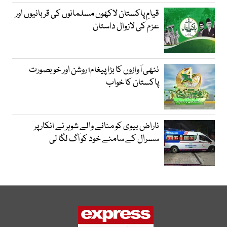
قیامِ پاکستان لاکھوں مسلمانوں کی قربانیوں اور
عزم کی لازوال داستان
ننھی آوازوں کا بڑا پیغام؛ روشن اور خوبصورت
پاکستان کا خواب
ناراض بیوی کو منانے والے شوہر نے انکار پر
سسرال کے سامنے خود کو آگ لگا لی