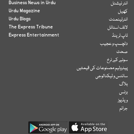
Business News in Urdu
انٹر نیشنل
Urdu Magazine
کھیل
Urdu Blogs
انٹرٹینمنٹ
The Express Tribune
لائف اسٹائل
Express Entertainment
ٹاپ ٹرینڈ
دلچسپ و عجیب
صحت
سونے کے نرخ
پیٹرولیم مصنوعات کی قیمتیں
سائنس و ٹیکنالوجی
بلاگ
بزنس
ویڈیوز
جرائم