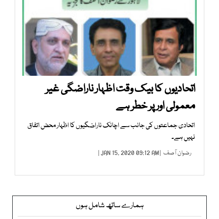
اتحادیوں کا بیک وقت اظہار ناراضگی غیر
معمولی اور پر خطر ہے
اتحادی جماعتوں کی جانب سے اچانک ناراضگیوں کا اظہار محض اتفاق
نہیں ہے۔
رضوان آصف
| JAN 15, 2020 09:12 AM |
ہمارے ساتھ شامل ہوں