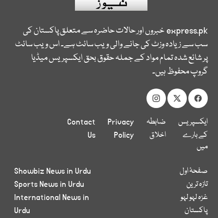
express.pk
خبروں اور حالات حاضرہ سے متعلق پاکستان کی
سب سے زیادہ وزٹ کی جانے والی ویب سائٹ ہے۔ اس ویب سائٹ
پر شائع شدہ تمام مواد کے جملہ حقوق بحق ایکسپریس میڈیا
گروپ محفوظ ہیں۔
ایکسپریس
ضابطہ
Privacy
Contact
کے بارے
اخلاق
Policy
Us
میں
صفحۂ اول
Showbiz News in Urdu
تازہ ترین
Sports News in Urdu
غزہ لہو لہو
International News in
پاکستان
Urdu