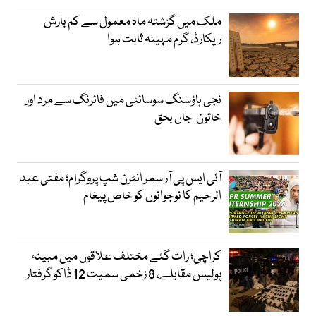
ملک میں گزشتہ ماہ معمول سے کم بارش
ریکارڈ، گرم مہینہ ثابت ہوا
نجی ہاؤسنگ سوسائٹی میں فائرنگ سے مرد اور
خاتون جاں بحق
آئی ایس پی آر سمر انٹرن شپ پروگرام؛ مفتی عبد
الرحیم کا نوجوانوں کو خاص پیغام
کراچی؛ رات گئے مختلف علاقوں میں مبینہ
پولیس مقابلے، 8 زخمی سمیت 12 ڈاکو گرفتار