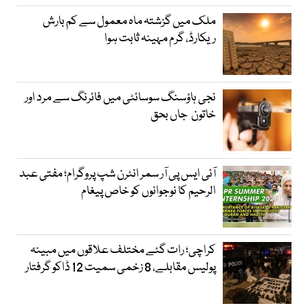
ملک میں گزشتہ ماہ معمول سے کم بارش
ریکارڈ، گرم مہینہ ثابت ہوا
نجی ہاؤسنگ سوسائٹی میں فائرنگ سے مرد اور
خاتون جاں بحق
آئی ایس پی آر سمر انٹرن شپ پروگرام؛ مفتی عبد
الرحیم کا نوجوانوں کو خاص پیغام
کراچی؛ رات گئے مختلف علاقوں میں مبینہ
پولیس مقابلے، 8 زخمی سمیت 12 ڈاکو گرفتار