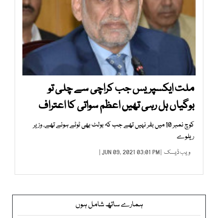
ملت ایکسپریس جب کراچی سے چلی تو
بوگیاں ہل رہی تھیں اعظم سواتی کا اعتراف
کوچ نمبر 10 میں بفر نہیں تھے جب کہ بولٹ بھی ٹوٹے ہوئے تھے، وزیر
ریلوے
ویب ڈیسک
| JUN 09, 2021 03:01 PM |
ہمارے ساتھ شامل ہوں