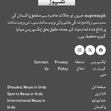
express.pk
خبروں اور حالات حاضرہ سے متعلق پاکستان کی
سب سے زیادہ وزٹ کی جانے والی ویب سائٹ ہے۔ اس ویب سائٹ
پر شائع شدہ تمام مواد کے جملہ حقوق بحق ایکسپریس میڈیا
گروپ محفوظ ہیں۔
ایکسپریس
ضابطہ
Privacy
Contact
کے بارے
اخلاق
Policy
Us
میں
صفحۂ اول
Showbiz News in Urdu
تازہ ترین
Sports News in Urdu
غزہ لہو لہو
International News in
پاکستان
Urdu