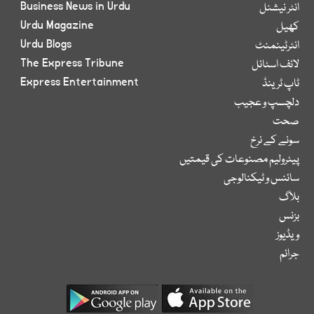
Business News in Urdu
انٹر نیشنل
Urdu Magazine
کھیل
Urdu Blogs
انٹرٹینمنٹ
The Express Tribune
لائف اسٹائل
Express Entertainment
ٹاپ ٹرینڈ
دلچسپ و عجیب
صحت
سونے کے نرخ
پیٹرولیم مصنوعات کی قیمتیں
سائنس و ٹیکنالوجی
بلاگ
بزنس
ویڈیوز
جرائم