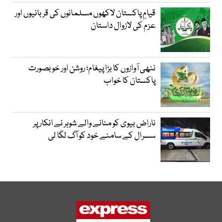
قیامِ پاکستان لاکھوں مسلمانوں کی قربانیوں اور
عزم کی لازوال داستان
ننھی آوازوں کا بڑا پیغام؛ روشن اور خوبصورت
پاکستان کا خواب
ناراض بیوی کو منانے والے شوہر نے انکار پر
سسرال کے سامنے خود کو آگ لگا لی