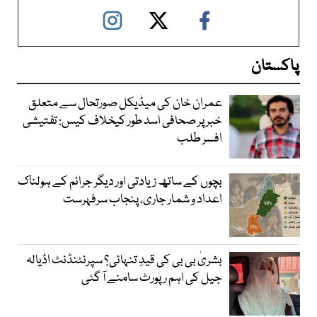
پاکستان
عمران خان کی میڈیکل صورتحال سے متعلق
خبر پر صحافی اسد طور کیخلاف کیس: تفتیشی
افسر طلب
بچوں کے ساتھ زیادتی اور دیگر جرائم کے ہولناک
اعداد و شمار جاری، پنجاب سرفہرست
بشریٰ بی بی کی قیدِ تنہائی؟ سپرنٹنڈنٹ اڈیالہ
جیل کی اہم رپورٹ سامنے آ گئی