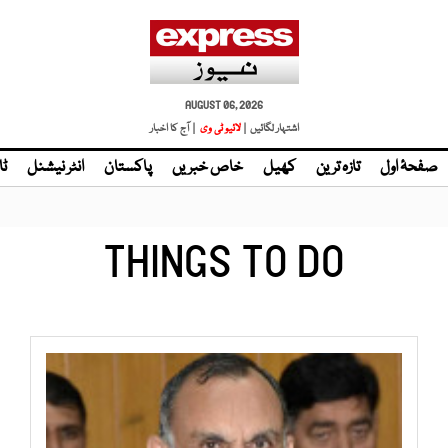
AUGUST 06, 2026
اشتہار لگائیں |
| آج کا اخبار
صفحۂ اول
تازہ ترین
کھیل
خاص خبریں
پاکستان
انٹر نیشنل
ٹا
THINGS TO DO