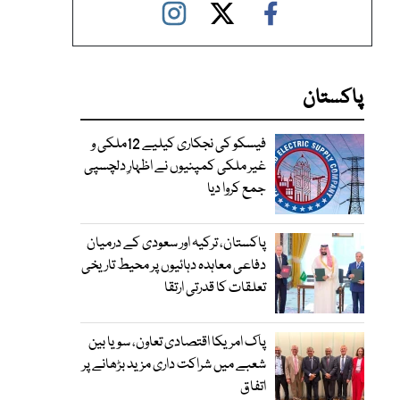
پاکستان
فیسکو کی نجکاری کیلیے 12ملکی و
غیر ملکی کمپنیوں نے اظہارِ دلچسپی
جمع کروا دیا
پاکستان، ترکیہ اور سعودی کے درمیان
دفاعی معاہدہ دہائیوں پر محیط تاریخی
تعلقات کا قدرتی ارتقا
پاک امریکا اقتصادی تعاون، سویا بین
شعبے میں شراکت داری مزید بڑھانے پر
اتفاق