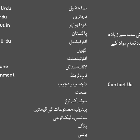
صفحۂ اول
 Urdu
تازہ ترین
rdu
غزہ لہو لہو
ws in
پاکستان
کی سب سے زیادہ
 Urdu
انٹر نیشنل
 تمام مواد کے
کھیل
انٹرٹینمنٹ
bune
لائف اسٹائل
inment
ٹاپ ٹرینڈ
دلچسپ و عجیب
Contact Us
صحت
سونے کے نرخ
پیٹرولیم مصنوعات کی قیمتیں
سائنس و ٹیکنالوجی
بلاگ
بزنس