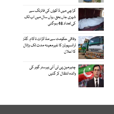
کراچی میں ڈاکوؤں کی فائرنگ سے
شہری جاں بحق، رواں سال میں اب تک
کی تعداد 46 ہوگئی
وفاقی حکومت سے مذاکرات ناکام، گڈز
ٹرانسپورٹرز کا غیرمعینہ مدت تک ہڑتال
کا اعلان
چئیرمین پی ٹی آئی بیرسٹر گوہر کی
والدہ انتقال کر گئیں