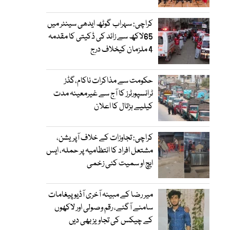
کراچی: سہراب گوٹھ ایدھی سینٹر میں
65لاکھ سے زائد کی ڈکیتی کا مقدمہ
4 ملزمان کیخلاف درج
حکومت سے مذاکرات ناکام،گڈز
ٹرانسپورٹرز کا آج سے غیرمعینہ مدت
کیلیے ہڑتال کا اعلان
کراچی: تجاوزات کے خلاف آپریشن،
مشتعل افراد کا انتظامیہ پر حملہ، ایس
ایچ او سمیت کئی زخمی
میر رضا کے مبینہ آخری آڈیو پیغامات
سامنے آگئے، رقم وصولی اور لاکھوں
کے چیکس کی تجاویز بھی دیں