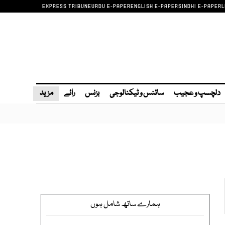
EXPRESS TRIBUNE
URDU E-PAPER
ENGLISH E-PAPER
SINDHI E-PAPER
L
دلچسپ و عجیب
سائنس و ٹیکنالوجی
بزنس
رائے
مزید
ہمارے ساتھ شامل ہوں