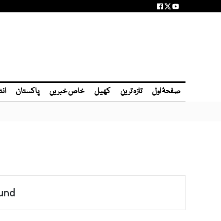
صفحۂ اول
تازہ ترین
کھیل
خاص خبریں
پاکستان
انٹ
und