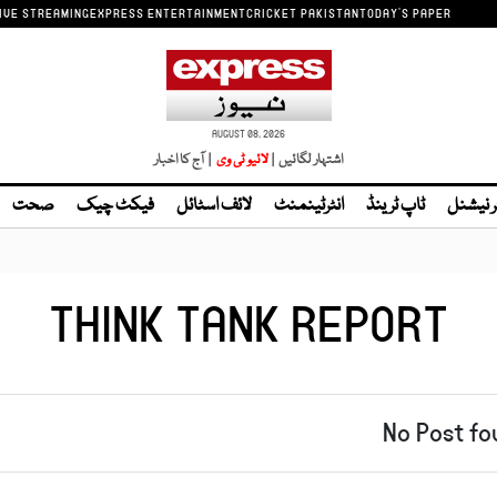
IVE STREAMING
EXPRESS ENTERTAINMENT
CRICKET PAKISTAN
TODAY'S PAPER
AUGUST 08, 2026
اشتہار لگائیں |
| آج کا اخبار
ر نیشنل
ٹاپ ٹرینڈ
انٹرٹینمنٹ
لائف اسٹائل
فیکٹ چیک
صحت
THINK TANK REPORT
No Post fo