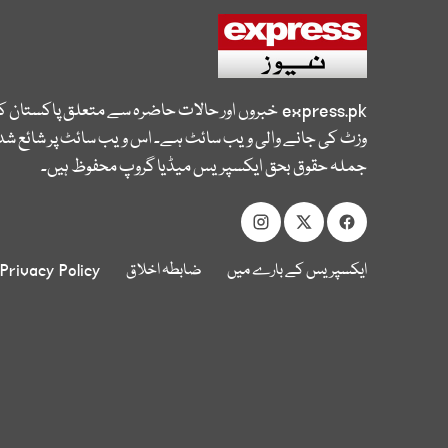
express.pk
خبروں اور حالات حاضرہ سے متعلق پاکستان 
وزٹ کی جانے والی ویب سائٹ ہے۔ اس ویب سائٹ پر شائع شدہ
جملہ حقوق بحق ایکسپریس میڈیا گروپ محفوظ ہیں۔
ایکسپریس کے بارے میں
ضابطہ اخلاق
Privacy Policy