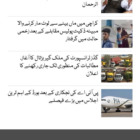
الرحمان
کراچی میں ماں بیٹے سے لوٹ مار کرنے والا
مبینہ ڈکیت پولیس مقابلے کے بعد زخمی
حالت میں گرفتار
گڈز ٹرانسپورٹ کی ملک گیر ہڑتال کا آغاز،
مطالبات کی منظوری تک جاری رکھنے کا
اعلان
پی آئی اے کی نجکاری کے بعد بورڈ کے اہم ترین
اجلاس میں بڑے فیصلے