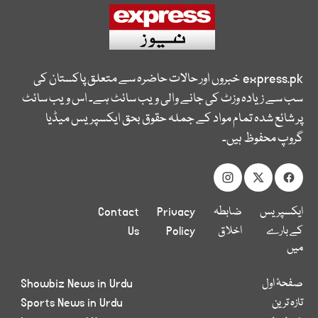
express.pk
خبروں اور حالات حاضرہ سے متعلق پاکستان کی
سب سے زیادہ وزٹ کی جانے والی ویب سائٹ ہے۔ اس ویب سائٹ
پر شائع شدہ تمام مواد کے جملہ حقوق بحق ایکسپریس میڈیا
گروپ محفوظ ہیں۔
ایکسپریس
ضابطہ
Privacy
Contact
کے بارے
اخلاق
Policy
Us
میں
صفحۂ اول
Showbiz News in Urdu
تازہ ترین
Sports News in Urdu