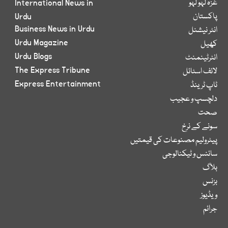
غزہ لہو لہو
International News in
پاکستان
Urdu
Business News in Urdu
انٹر نیشنل
Urdu Magazine
کھیل
Urdu Blogs
انٹرٹینمنٹ
The Express Tribune
لائف اسٹائل
Express Entertainment
ٹاپ ٹرینڈ
دلچسپ و عجیب
صحت
سونے کے نرخ
پیٹرولیم مصنوعات کی قیمتیں
سائنس و ٹیکنالوجی
بلاگ
بزنس
ویڈیوز
جرائم