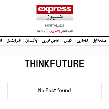
AUGUST 09, 2026
اشتہار لگائیں |
لائیو ٹی وی
| آج کا اخبار
صفحۂ اول
تازہ ترین
کھیل
خاص خبریں
پاکستان
انٹر نیشنل
ٹا
THINKFUTURE
No Post found