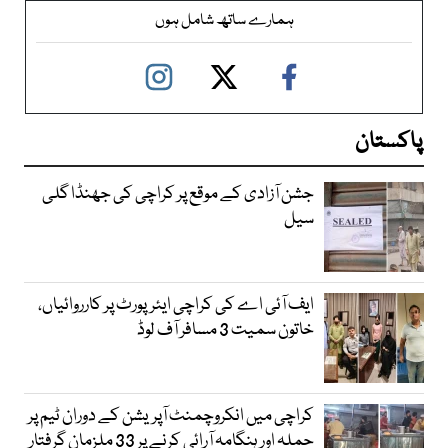
ہمارے ساتھ شامل ہوں
پاکستان
جشن آزادی کے موقع پر کراچی کی جھنڈا گلی
سیل
ایف آئی اے کی کراچی ایئرپورٹ پر کارروائیاں،
خاتون سمیت 3 مسافر آف لوڈ
کراچی میں انکروچمنٹ آپریشن کے دوران ٹیم پر
حملہ اور ہنگامہ آرائی کرنے پر 33 ملزمان گرفتار