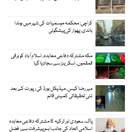
کراچی: محکمہ موسمیات کی شہر میں بوندا
باندی، پھوار کی پیشگوئی
مکہ مشترکہ دفاعی معاہدہ، اسلام آباد کو برقی
قمقموں، اسکرینز سے سجادیا گیا
میر رضا کیس، میڈیکل بورڈ کی رپورٹ کے بعد
نئی تحقیقاتی کمیٹی قائم
پاک، سعودی اور ترکیہ کا مشترکہ دفاعی معاہدہ
اسلامی اتحاد کی جانب اہم پیشرفت ہے، فضل