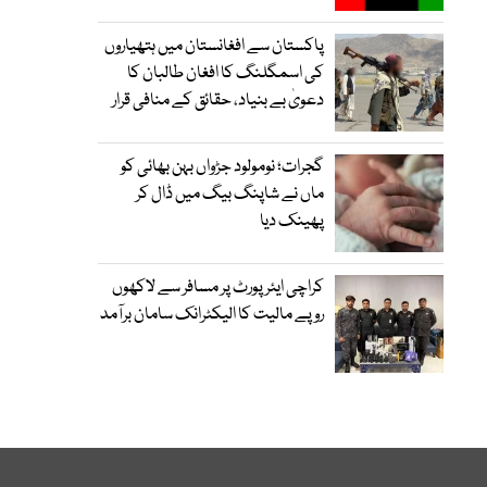
پاکستان سے افغانستان میں ہتھیاروں
کی اسمگلنگ کا افغان طالبان کا
دعویٰ بے بنیاد، حقائق کے منافی قرار
گجرات؛ نومولود جڑواں بہن بھائی کو
ماں نے شاپنگ بیگ میں ڈال کر
پھینک دیا
کراچی ایئرپورٹ پر مسافر سے لاکھوں
روپے مالیت کا الیکٹرانک سامان برآمد