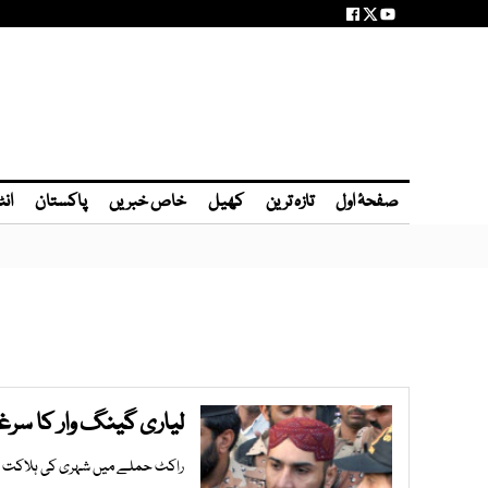
صفحۂ اول
تازہ ترین
کھیل
خاص خبریں
پاکستان
انٹ
لیاری گینگ وار کا سرغ
راکٹ حملے میں شہری کی ہلاکت کے 