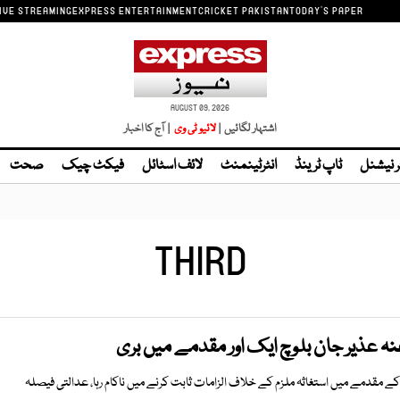
IVE STREAMING
EXPRESS ENTERTAINMENT
CRICKET PAKISTAN
TODAY'S PAPER
AUGUST 09, 2026
اشتہار لگائیں |
| آج کا اخبار
ر نیشنل
ٹاپ ٹرینڈ
انٹرٹینمنٹ
لائف اسٹائل
فیکٹ چیک
صحت
THIRD
نہ عذیر جان بلوچ ایک اور مقدمے میں بری
مقدمے میں استغاثہ ملزم کے خلاف الزامات ثابت کرنے میں ناکام رہا، عدالتی فیصلہ