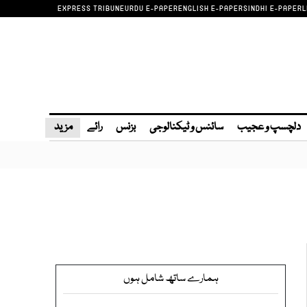
EXPRESS TRIBUNE
URDU E-PAPER
ENGLISH E-PAPER
SINDHI E-PAPER
L
دلچسپ و عجیب
سائنس و ٹیکنالوجی
بزنس
رائے
مزید
ہمارے ساتھ شامل ہوں