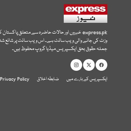
express.pk
خبروں اور حالات حاضرہ سے متعلق پاکستان 
وزٹ کی جانے والی ویب سائٹ ہے۔ اس ویب سائٹ پر شائع شدہ
جملہ حقوق بحق ایکسپریس میڈیا گروپ محفوظ ہیں۔
ایکسپریس کے بارے میں
ضابطہ اخلاق
Privacy Policy