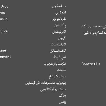
صفحۂ اول
 Urdu
تازہ ترین
rdu
غزہ لہو لہو
ws in
پاکستان
کی سب سے زیادہ
 Urdu
انٹر نیشنل
 تمام مواد کے
کھیل
انٹرٹینمنٹ
bune
لائف اسٹائل
inment
ٹاپ ٹرینڈ
دلچسپ و عجیب
Contact Us
صحت
سونے کے نرخ
پیٹرولیم مصنوعات کی قیمتیں
سائنس و ٹیکنالوجی
بلاگ
بزنس