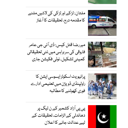
ملتان: لڑکے اور لڑکی کی لاشیں ملنے
کا مقدمہ درج، تحقیقات کا آغاز
میر رضا قتل کیس: ڈی آئی جی عامر
فاروقی کی سربراہی میں نئی تحقیقاتی
کمیٹی تشکیل، نوٹی فکیشن جاری
پرائیویٹ اسکولز ایسوسی ایشن کا
راولپنڈی ڈویژن میں تعلیمی ادارے
فوری کھولنے کا مطالبہ
پی پی آزاد کشمیر کے ن لیگ پر
دھاندلی کے الزامات، تحقیقات کے
لیے عدالت جانے کا اعلان