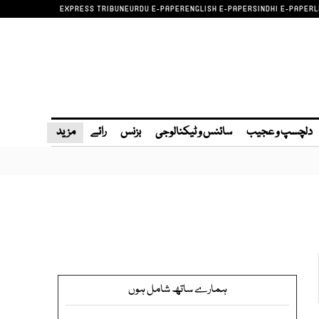
EXPRESS TRIBUNE
URDU E-PAPER
ENGLISH E-PAPER
SINDHI E-PAPER
L
دلچسپ و عجیب
سائنس و ٹیکنالوجی
بزنس
رائے
مزید
ہمارے ساتھ شامل ہوں