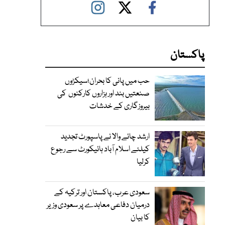
پاکستان
حب میں پانی کا بحران؛سیکڑوں
صنعتیں بند اور ہزاروں کارکنوں کی
بیروزگاری کے خدشات
ارشد چائے والا نے پاسپورٹ تجدید
کیلئے اسلام آباد ہائیکورٹ سے رجوع
کرلیا
سعودی عرب، پاکستان اور ترکیہ کے
درمیان دفاعی معاہدے پر سعودی وزیر
کا بیان