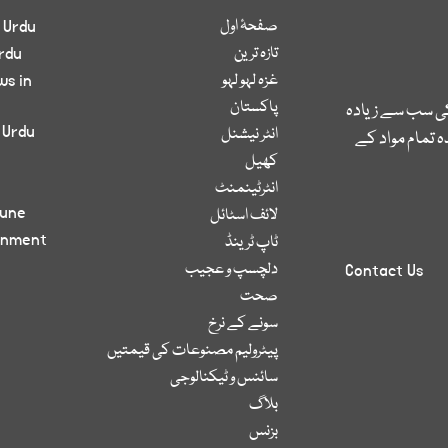
صفحۂ اول
 Urdu
تازہ ترین
rdu
غزہ لہو لہو
ws in
پاکستان
کی سب سے زیادہ
 Urdu
انٹر نیشنل
 تمام مواد کے
کھیل
انٹرٹینمنٹ
bune
لائف اسٹائل
inment
ٹاپ ٹرینڈ
دلچسپ و عجیب
Contact Us
صحت
سونے کے نرخ
پیٹرولیم مصنوعات کی قیمتیں
سائنس و ٹیکنالوجی
بلاگ
بزنس