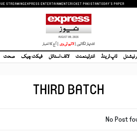
IVE STREAMING
EXPRESS ENTERTAINMENT
CRICKET PAKISTAN
TODAY'S PAPER
AUGUST 08, 2026
اشتہار لگائیں |
| آج کا اخبار
ر نیشنل
ٹاپ ٹرینڈ
انٹرٹینمنٹ
لائف اسٹائل
فیکٹ چیک
صحت
THIRD BATCH
No Post fo