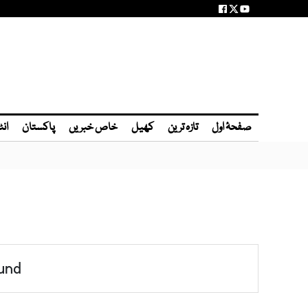
صفحۂ اول
تازہ ترین
کھیل
خاص خبریں
پاکستان
انٹ
und