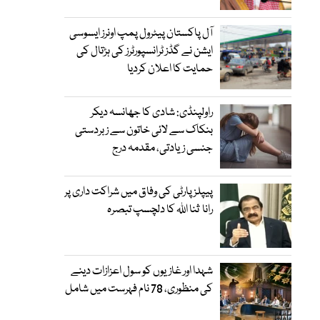
آل پاکستان پیٹرول پمپ اونرز ایسوسی
ایشن نے گڈز ٹرانسپورٹرز کی ہڑتال کی
حمایت کا اعلان کردیا
راولپنڈی: شادی کا جھانسہ دیکر
بنکاک سے لائی خاتون سے زبردستی
جنسی زیادتی، مقدمہ درج
پیپلز پارٹی کی وفاق میں شراکت داری پر
رانا ثنا اللہ کا دلچسپ تبصرہ
شہدا اور غازیوں کو سول اعزازات دینے
کی منظوری، 78 نام فہرست میں شامل