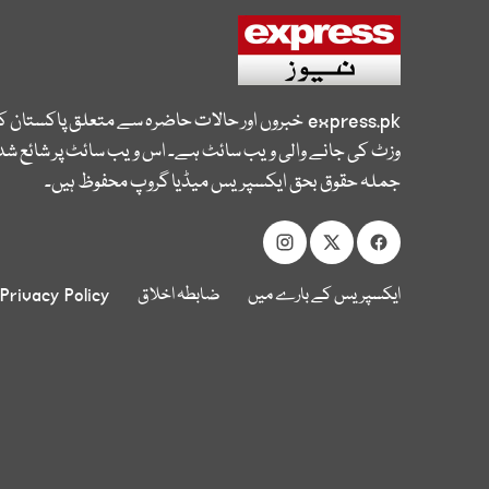
express.pk
خبروں اور حالات حاضرہ سے متعلق پاکستان 
وزٹ کی جانے والی ویب سائٹ ہے۔ اس ویب سائٹ پر شائع شدہ
جملہ حقوق بحق ایکسپریس میڈیا گروپ محفوظ ہیں۔
ایکسپریس کے بارے میں
ضابطہ اخلاق
Privacy Policy