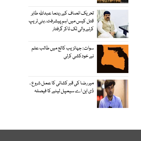
تحریک انصاف کے رہنما عبداللہ طاہر
قتل کیس میں اہم پیشرفت، ہنی ٹریپ
کرنے والی ٹک ٹاکر گرفتار
سوات: جہانزیب کالج میں طالب علم
نے خودکشی کرلی
میر رضا کی قبر کشائی کا عمل شروع ،
ڈی این اے سیمپل لینے کا فیصلہ