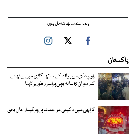
ہمارے ساتھ شامل ہوں
پاکستان
راولپنڈی میں والد کے ساتھ گاڑی میں بیٹھنے
کے دوران 6 سالہ بچی پراسرار طور پر لاپتا
کراچی میں ڈکیتی مزاحمت پر چوکیدار جاں بحق