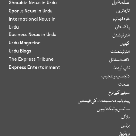
صفحۂ اول
Showbiz News in Urdu
تازہ ترین
Sports News in Urdu
غزہ لہو لہو
International News in
پاکستان
Urdu
Business News in Urdu
انٹر نیشنل
Urdu Magazine
کھیل
Urdu Blogs
انٹرٹینمنٹ
The Express Tribune
لائف اسٹائل
Express Entertainment
ٹاپ ٹرینڈ
دلچسپ و عجیب
صحت
سونے کے نرخ
پیٹرولیم مصنوعات کی قیمتیں
سائنس و ٹیکنالوجی
بلاگ
بزنس
ویڈیوز