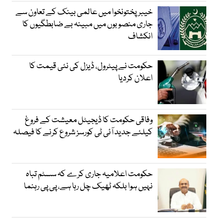
خیبرپختونخوا میں عالمی بینک کے تعاون سے
جاری منصوبوں میں مبینہ بے ضابطگیوں کا
انکشاف
حکومت نے پیٹرول، ڈیزل کی نئی قیمت کا
اعلان کردیا
وفاقی حکومت کا ڈیجیٹل معیشت کے فروغ
کیلئے جدید آئی ٹی کورسز شروع کرنے کا فیصلہ
حکومت اعلامیہ جاری کرے کہ سسٹم تباہ
نہیں ہوا بلکہ ٹھیک چل رہا ہے، پی پی رہنما