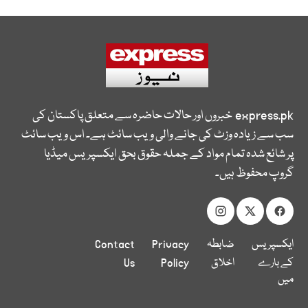
express.pk
خبروں اور حالات حاضرہ سے متعلق پاکستان کی
سب سے زیادہ وزٹ کی جانے والی ویب سائٹ ہے۔ اس ویب سائٹ
پر شائع شدہ تمام مواد کے جملہ حقوق بحق ایکسپریس میڈیا
گروپ محفوظ ہیں۔
ایکسپریس
ضابطہ
Privacy
Contact
کے بارے
اخلاق
Policy
Us
میں