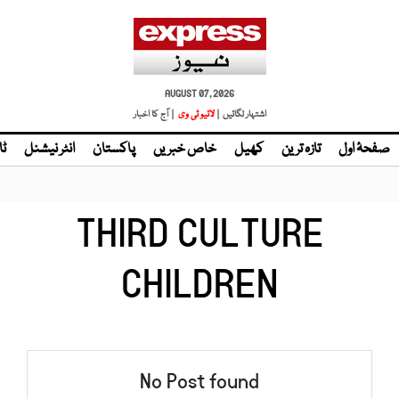
AUGUST 07, 2026
اشتہار لگائیں |
لائیو ٹی وی
| آج کا اخبار
صفحۂ اول
تازہ ترین
کھیل
خاص خبریں
پاکستان
انٹر نیشنل
ٹا
THIRD CULTURE
CHILDREN
No Post found