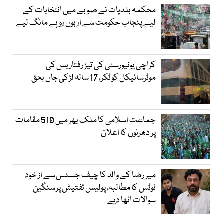
محکمہ بلدیات نے صوبے میں انتخابات کے
لیے پنجاب حکومت سے اربوں روپے مانگ لیے
کراچی یونیورسٹی کی تیز رفتار بس کی
موٹرسائیکل کو ٹکر، 17 سالہ لڑکی جاں بحق
جماعت اسلامی کا ملک بھر میں 510 مقامات
پر دھرنوں کا اعلان
میر رضا کے والد کا چیف جسٹس سے از خود
نوٹس کا مطالبہ، پولیس تفتیش پر سنگین
سوالات اٹھا دیے