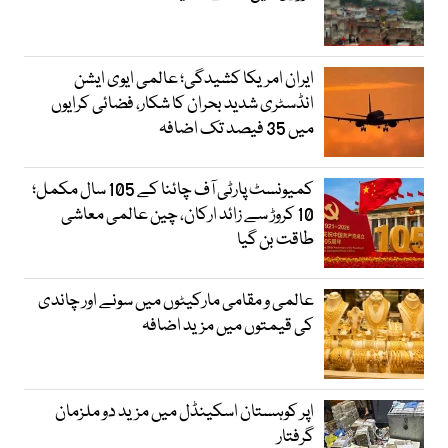
ایران امریکا کشیدگی؛ عالمی ایوی ایشن
انڈسٹری شدید بحران کا شکار، فضائی کرایوں
میں 35 فیصد تک اضافہ
کمیونسٹ پارٹی آف چائنا کے 105 سال مکمل؛
10 کروڑ سے زائد ارکان، چین عالمی معاشی
طاقت بن گیا
عالمی و مقامی مارکیٹوں میں سونے اور چاندی
کی قیمتوں میں مزید اضافہ
اپر کوہستان اسکینڈل میں مزید دو ملزمان
گرفتار