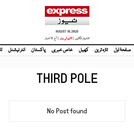
AUGUST 10, 2026
اشتہار لگائیں |
لائیو ٹی وی
| آج کا اخبار
صفحۂ اول
تازہ ترین
کھیل
خاص خبریں
پاکستان
انٹر نیشنل
ٹا
THIRD POLE
No Post found