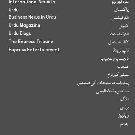
غزہ لہو لہو
International News in
پاکستان
Urdu
Business News in Urdu
انٹر نیشنل
Urdu Magazine
کھیل
Urdu Blogs
انٹرٹینمنٹ
The Express Tribune
لائف اسٹائل
Express Entertainment
ٹاپ ٹرینڈ
دلچسپ و عجیب
صحت
سونے کے نرخ
پیٹرولیم مصنوعات کی قیمتیں
سائنس و ٹیکنالوجی
بلاگ
بزنس
ویڈیوز
جرائم