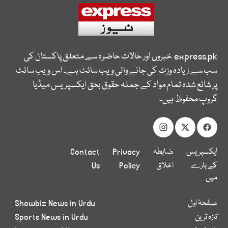
express.pk
خبروں اور حالات حاضرہ سے متعلق پاکستان کی
سب سے زیادہ وزٹ کی جانے والی ویب سائٹ ہے۔ اس ویب سائٹ
پر شائع شدہ تمام مواد کے جملہ حقوق بحق ایکسپریس میڈیا
گروپ محفوظ ہیں۔
ایکسپریس
ضابطہ
Privacy
Contact
کے بارے
اخلاق
Policy
Us
میں
صفحۂ اول
Showbiz News in Urdu
تازہ ترین
Sports News in Urdu