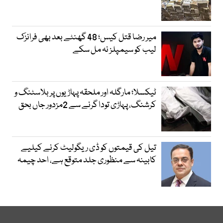
میر رضا قتل کیس؛ 48 گھنٹے بعد بھی فرانزک
لیب کو سیمپلز نہ مل سکے
ٹیکسلا؛ مارگلہ اور ملحقہ پہاڑیوں پر بلاسٹنگ و
کرشنگ، پہاڑی تودا گرنے سے 2مزدور جاں بحق
تیل کی قیمتوں کو ڈی ریگولیٹ کرنے کیلیے
کابینہ سے منظوری جلد متوقع ہے، احد چیمہ