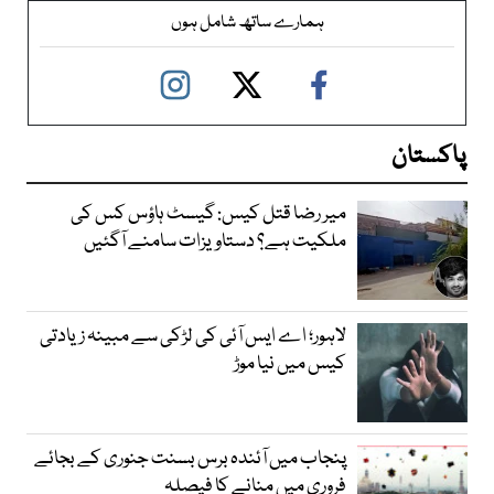
ہمارے ساتھ شامل ہوں
پاکستان
میر رضا قتل کیس: گیسٹ ہاؤس کس کی
ملکیت ہے؟ دستاویزات سامنے آگئیں
لاہور؛ اے ایس آئی کی لڑکی سے مبینہ زیادتی
کیس میں نیا موڑ
پنجاب میں آئندہ برس بسنت جنوری کے بجائے
فروری میں منانے کا فیصلہ