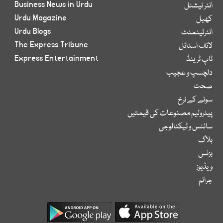
Business News in Urdu
انٹر نیشنل
Urdu Magazine
کھیل
Urdu Blogs
انٹرٹینمنٹ
The Express Tribune
لائف اسٹائل
Express Entertainment
ٹاپ ٹرینڈ
دلچسپ و عجیب
صحت
سونے کے نرخ
پیٹرولیم مصنوعات کی قیمتیں
سائنس و ٹیکنالوجی
بلاگ
بزنس
ویڈیوز
جرائم