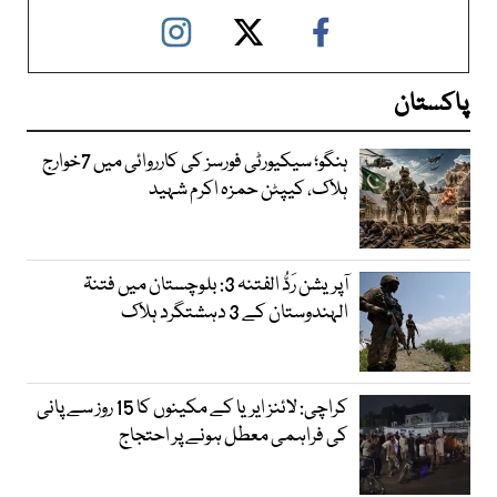
پاکستان
ہنگو؛ سیکیورٹی فورسز کی کارروائی میں 7خوارج
ہلاک، کیپٹن حمزہ اکرم شہید
آپریشن رَدُّ الفتنہ 3: بلوچستان میں فتنۃ
الہندوستان کے 3 دہشتگرد ہلاک
کراچی: لائنز ایریا کے مکینوں کا 15 روز سے پانی
کی فراہمی معطل ہونے پر احتجاج