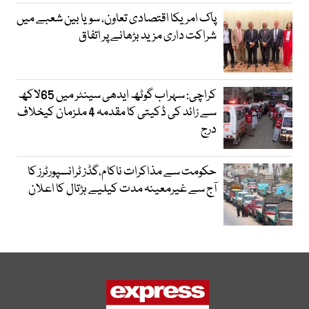
پاک امریکا اقتصادی تعاون، سویا بین شعبے میں
شراکت داری مزید بڑھانے پر اتفاق
کراچی: سہراب گوٹھ ایدھی سینٹر میں 65لاکھ
سے زائد کی ڈکیتی کا مقدمہ 4 ملزمان کیخلاف
درج
حکومت سے مذاکرات ناکام،گڈز ٹرانسپورٹرز کا
آج سے غیرمعینہ مدت کیلیے ہڑتال کا اعلان