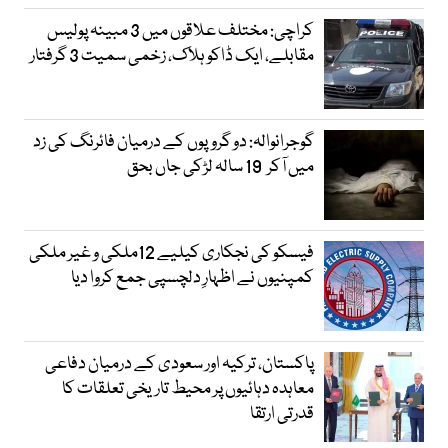
کراچی: مختلف علاقوں میں 3 مبینہ پولیس
مقابلے، ایک ڈاکو ہلاک، زخمی سمیت 3 گرفتار
گوجرانوالہ: دو گروپوں کے درمیان فائرنگ کی زد
میں آکر 19 سالہ لڑکی جاں بحق
فیسکو کی نجکاری کیلیے 12ملکی و غیر ملکی
کمپنیوں نے اظہارِ دلچسپی جمع کروا دیا
پاکستان، ترکیہ اور سعودی کے درمیان دفاعی
معاہدہ دہائیوں پر محیط تاریخی تعلقات کا
قدرتی ارتقا