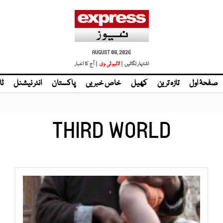
AUGUST 08, 2026
اشتہار لگائیں |
لائیو ٹی وی
| آج کا اخبار
صفحۂ اول
تازہ ترین
کھیل
خاص خبریں
پاکستان
انٹر نیشنل
ٹا
THIRD WORLD