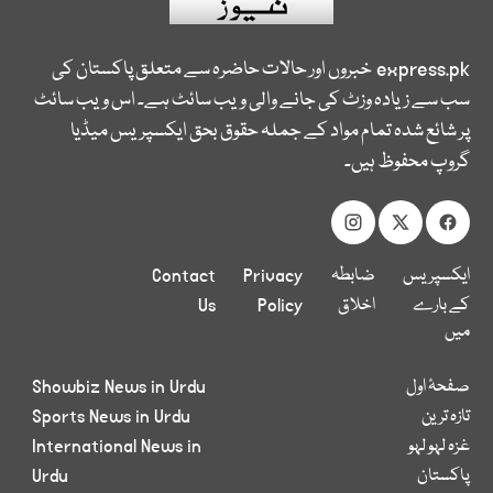
express.pk
خبروں اور حالات حاضرہ سے متعلق پاکستان کی
سب سے زیادہ وزٹ کی جانے والی ویب سائٹ ہے۔ اس ویب سائٹ
پر شائع شدہ تمام مواد کے جملہ حقوق بحق ایکسپریس میڈیا
گروپ محفوظ ہیں۔
ایکسپریس
ضابطہ
Privacy
Contact
کے بارے
اخلاق
Policy
Us
میں
صفحۂ اول
Showbiz News in Urdu
تازہ ترین
Sports News in Urdu
غزہ لہو لہو
International News in
پاکستان
Urdu